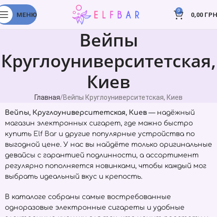
0
МЕНЮ
0,00
ГРН
Вейпы
Круглоуниверситетская,
Киев
Главная
Вейпы Круглоуниверситетская, Киев
Вейпы, Круглоуниверситетская, Киев
— надёжный
магазин электронных сигарет, где можно быстро
купить
Elf Bar
и другие популярные устройства по
выгодной цене. У нас вы найдёте только оригинальные
девайсы с гарантией подлинности, а ассортимент
регулярно пополняется новинками, чтобы каждый мог
выбрать идеальный вкус и крепость.
В каталоге собраны самые востребованные
одноразовые электронные сигареты и удобные