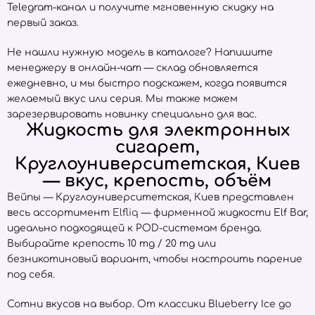
Telegram-канал и получите мгновенную скидку на
первый заказ.
Не нашли нужную модель в каталоге? Напишите
менеджеру в онлайн-чат — склад обновляется
ежедневно, и мы быстро подскажем, когда появится
желаемый вкус или серия. Мы также можем
зарезервировать новинку специально для вас.
Жидкость для электронных
сигарет,
Круглоуниверситетская, Киев
— вкус, крепость, объём
Вейпы — Круглоуниверситетская, Киев представлен
весь ассортимент
Elfliq
— фирменной жидкости Elf Bar,
идеально подходящей к POD-системам бренда.
Выбирайте крепость 10 mg / 20 mg или
безникотиновый вариант, чтобы настроить парение
под себя.
Сотни вкусов на выбор. От классики Blueberry Ice до