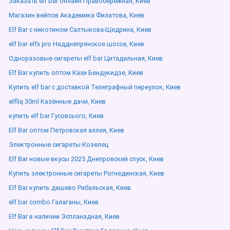
Заказать elf bar онлайн Правобережная, Киев
Магазин вейпов Академика Филатова, Киев
Elf Bar с никотином Салтыкова-Щедрина, Киев
elf bar elfx pro Надднепрянское шоссе, Киев
Одноразовые сигареты elf bar Цитадельная, Киев
Elf Bar купить оптом Кахи Бендукидзе, Киев
Купить elf bar с доставкой Телеграфный переулок, Киев
elfliq 30ml Казённые дачи, Киев
купить elf bar Гусовсього, Киев
Elf Bar оптом Петровская аллея, Киев
Электронные сигареты Козелец
Elf Bar новые вкусы 2025 Днепровский спуск, Киев
Купить электронные сигареты Рогнединская, Киев
Elf Bar купить дешево Рибальская, Киев
elf bar combo Галаганы, Киев
Elf Bar в наличии Эспланадная, Киев