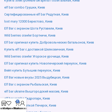
Купить электронные сигареты Госпитальная, Киев
elf bar combo Грушки, Киев
Сертифицированные elf bar Редутная, Киев
lost mary 12000 Берестово, Киев
Elf Bar с экраном Шота Руставели, Киев
Wild berries crawler Бортничи, Киев
Elf bar оригинал купить Добровольческих батальонов, Киев
Купить elf bar с доставкой Шелковичная, Киев
Wild berries crawler Угорское урочище, Киев
Elf bar оригинал купить Новопечерский переулок, Киев
Вейп купить Бутышев переулок, Киев
Elf Bar новые вкусы 2025 Выдубицкая, Киев
Elf Bar с экраном Рыбальская, Киев
elf bar ukraine Вышгородский массив, Киев
elf bar combo Гидропарк, Киев
0
Elf Bar с подсветкой Печерск, Киев
агазин
Избранное
Мой аккаунт
Заказ