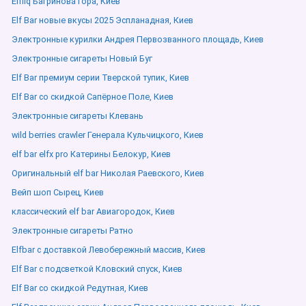
Elfliq Багринова гора, Киев
Elf Bar новые вкусы 2025 Эспланадная, Киев
Электронные курилки Андрея Первозванного площадь, Киев
Электронные сигареты Новый Буг
Elf Bar премиум серии Тверской тупик, Киев
Elf Bar со скидкой Сапёрное Поле, Киев
Электронные сигареты Клевань
wild berries crawler Генерала Кульчицкого, Киев
elf bar elfx pro Катерины Белокур, Киев
Оригинальный elf bar Николая Раевского, Киев
Вейп шоп Сырец, Киев
классический elf bar Авиагородок, Киев
Электронные сигареты Ратно
Elfbar с доставкой Левобережный массив, Киев
Elf Bar с подсветкой Кловский спуск, Киев
Elf Bar со скидкой Редутная, Киев