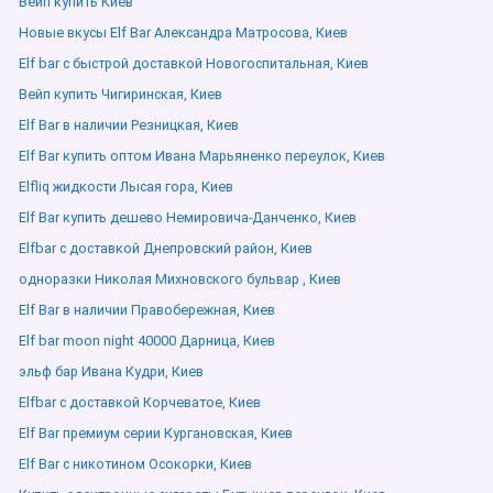
Вейп купить Киев
Новые вкусы Elf Bar Александра Матросова, Киев
Elf bar с быстрой доставкой Новогоспитальная, Киев
Вейп купить Чигиринская, Киев
Elf Bar в наличии Резницкая, Киев
Elf Bar купить оптом Ивана Марьяненко переулок, Киев
Elfliq жидкости Лысая гора, Киев
Elf Bar купить дешево Немировича-Данченко, Киев
Elfbar с доставкой Днепровский район, Киев
одноразки Николая Михновского бульвар , Киев
Elf Bar в наличии Правобережная, Киев
Elf bar moon night 40000 Дарница, Киев
эльф бар Ивана Кудри, Киев
Elfbar с доставкой Корчеватое, Киев
Elf Bar премиум серии Кургановская, Киев
Elf Bar с никотином Осокорки, Киев