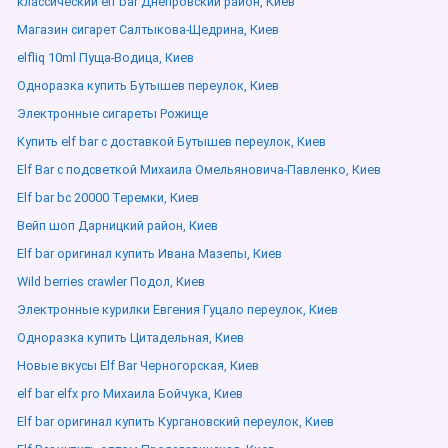
классический elf bar Днепровский район, Киев
Магазин сигарет Салтыкова-Щедрина, Киев
elfliq 10ml Пуща-Водица, Киев
Одноразка купить Бутышев переулок, Киев
Электронные сигареты Рожище
Купить elf bar с доставкой Бутышев переулок, Киев
Elf Bar с подсветкой Михаила Омельяновича-Павленко, Киев
Elf bar bc 20000 Теремки, Киев
Вейп шоп Дарницкий район, Киев
Elf bar оригинал купить Ивана Мазепы, Киев
Wild berries crawler Подол, Киев
Электронные курилки Евгения Гуцало переулок, Киев
Одноразка купить Цитадельная, Киев
Новые вкусы Elf Bar Черногорская, Киев
elf bar elfx pro Михаила Бойчука, Киев
Elf bar оригинал купить Кургановский переулок, Киев