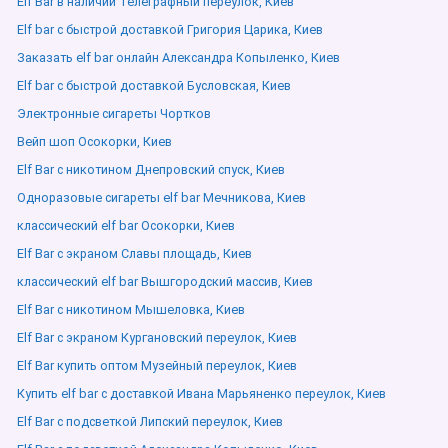
Elf Bar в наличии Телеграфный переулок, Киев
Elf bar с быстрой доставкой Григория Царика, Киев
Заказать elf bar онлайн Александра Копыленко, Киев
Elf bar с быстрой доставкой Бусловская, Киев
Электронные сигареты Чортков
Вейп шоп Осокорки, Киев
Elf Bar с никотином Днепровский спуск, Киев
Одноразовые сигареты elf bar Мечникова, Киев
классический elf bar Осокорки, Киев
Elf Bar с экраном Славы площадь, Киев
классический elf bar Вышгородский массив, Киев
Elf Bar с никотином Мышеловка, Киев
Elf Bar с экраном Кургановский переулок, Киев
Elf Bar купить оптом Музейный переулок, Киев
Купить elf bar с доставкой Ивана Марьяненко переулок, Киев
Elf Bar с подсветкой Липский переулок, Киев