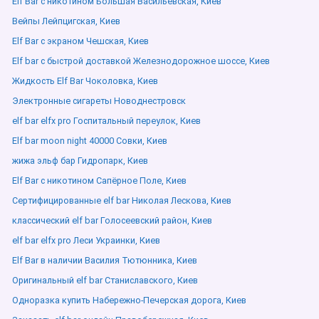
Elf Bar с никотином Большая Васильевская, Киев
Вейпы Лейпцигская, Киев
Elf Bar с экраном Чешская, Киев
Elf bar с быстрой доставкой Железнодорожное шоссе, Киев
Жидкость Elf Bar Чоколовка, Киев
Электронные сигареты Новоднестровск
elf bar elfx pro Госпитальный переулок, Киев
Elf bar moon night 40000 Совки, Киев
жижа эльф бар Гидропарк, Киев
Elf Bar с никотином Сапёрное Поле, Киев
Сертифицированные elf bar Николая Лескова, Киев
классический elf bar Голосеевский район, Киев
elf bar elfx pro Леси Украинки, Киев
Elf Bar в наличии Василия Тютюнника, Киев
Оригинальный elf bar Станиславского, Киев
Одноразка купить Набережно-Печерская дорога, Киев