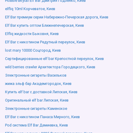
Новые вкусы Elf Bar Дмитрия Годзенко, Киев
elfliq 10ml Корчеватое, Киев
Elf Bar премиум серии Набережно-Печерская дорога, Киев
Elf Bar купить оптом Ближнепечерская, Киев
Elfliq жидкости Быковня, Киев
Elf Bar с никотином Редутный переулок, Киев
lost mary 10000 Соцгород, Киев
Сертифицированные elf bar Крепостной переулок, Киев
wild berries crawler Архитектора Городецкого, Киев
Электронные сигареты Васильков
жижа эльф бар Академгородок, Киев
Купить elf bar с доставкой Липская, Киев
Оригинальный elf bar Липская, Киев
Электронные сигареты Каменское
Elf Bar с никотином Панаса Мирного, Киев
Pod система Elf Bar Демиевка, Киев