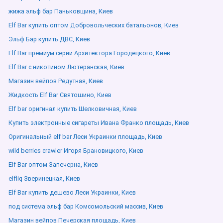
жижа эльф бар Паньковщина, Киев
Elf Bar купить оптом Добровольческих батальонов, Киев
Эльф Бар купить ДВС, Киев
Elf Bar премиум серии Архитектора Городецкого, Киев
Elf Bar с никотином Лютеранская, Киев
Магазин вейпов Редутная, Киев
Жидкость Elf Bar Святошино, Киев
Elf bar оригинал купить Шелковичная, Киев
Купить электронные сигареты Ивана Франко площадь, Киев
Оригинальный elf bar Леси Украинки площадь, Киев
wild berries crawler Игоря Брановицкого, Киев
Elf Bar оптом Запечерна, Киев
elfliq Зверинецкая, Киев
Elf Bar купить дешево Леси Украинки, Киев
под система эльф бар Комсомольский массив, Киев
Магазин вейпов Печерская площадь, Киев