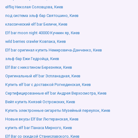
elfliq Николая Соловцова, Киев
под система эльф бар Святошино, Киев
классический elf bar Беличи, Киев
Elf bar moon night 40000 Кучмин яр, Киев
wild berries crawler Ковпака, Киев
Elf bar оригинал купить Немировича-Данченко, Киев
эльф бар Ежи Гедройца, Киев
Elf Bar с никотином Березняки, Киев
Оригинальный elf bar Эспланадная, Киев
Купить elf bar с доставкой Рогнединская, Киев
Сертифицированные elf bar Андрея Верхосмотра, Киев
Вейп купить Князей Острожских, Киев
Купить электронные сигареты Музейный переулок, Киев
Новые вкусы Elf Bar Лютеранская, Киев
купить elf bar Панаса Мирного, Киев
Elf Bar со скидкой Станиславского, Киев