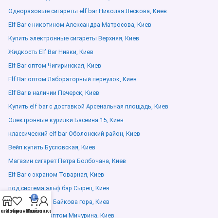
Одноразовые сигареты elf bar Николая Лескова, Киев
Elf Bar с никотином Александра Матросова, Киев
Купить электронные сигареты Верхняя, Киев
Жидкость Elf Bar Нивки, Киев
Elf Bar оптом Чигиринская, Киев
Elf Bar оптом Лабораторный переулок, Киев
Elf Bar в наличии Печерск, Киев
Купить elf bar с доставкой Арсенальная площадь, Киев
Электронные курилки Басейна 15, Киев
классический elf bar Оболонский район, Киев
Вейп купить Бусловская, Киев
Магазин сигарет Петра Болбочана, Киев
Elf Bar с экраном Товарная, Киев
под система эльф бар Сырец, Киев
0
Elfliq жидкости Байкова гора, Киев
агазин
Избранное
Мой аккаунт
Заказ
Elf Bar купить оптом Мичурина, Киев