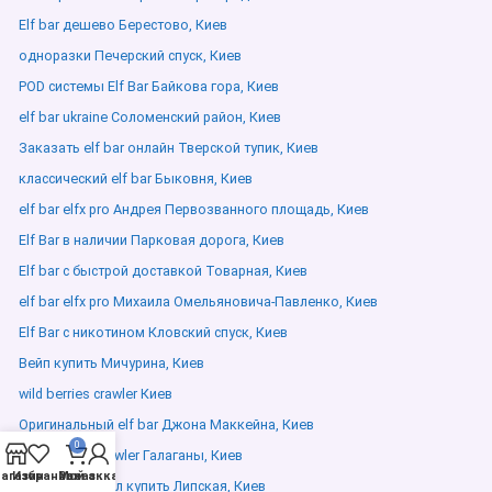
Elf bar дешево Берестово, Киев
одноразки Печерский спуск, Киев
POD системы Elf Bar Байкова гора, Киев
elf bar ukraine Соломенский район, Киев
Заказать elf bar онлайн Тверской тупик, Киев
классический elf bar Быковня, Киев
elf bar elfx pro Андрея Первозванного площадь, Киев
Elf Bar в наличии Парковая дорога, Киев
Elf bar с быстрой доставкой Товарная, Киев
elf bar elfx pro Михаила Омельяновича-Павленко, Киев
Elf Bar с никотином Кловский спуск, Киев
Вейп купить Мичурина, Киев
wild berries crawler Киев
Оригинальный elf bar Джона Маккейна, Киев
0
Wild berries crawler Галаганы, Киев
агазин
Избранное
Мой аккаунт
Заказ
Elf bar оригинал купить Липская, Киев