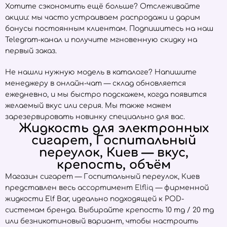
Хотите сэкономить ещё больше? Отслеживайте
акции: мы часто устраиваем распродажи и дарим
бонусы постоянным клиентам. Подпишитесь на наш
Telegram-канал и получите мгновенную скидку на
первый заказ.
Не нашли нужную модель в каталоге? Напишите
менеджеру в онлайн-чат — склад обновляется
ежедневно, и мы быстро подскажем, когда появится
желаемый вкус или серия. Мы также можем
зарезервировать новинку специально для вас.
Жидкость для электронных
сигарет, Госпитальный
переулок, Киев — вкус,
крепость, объём
Магазин сигарет — Госпитальный переулок, Киев
представлен весь ассортимент
Elfliq
— фирменной
жидкости Elf Bar, идеально подходящей к POD-
системам бренда. Выбирайте крепость 10 mg / 20 mg
или безникотиновый вариант, чтобы настроить