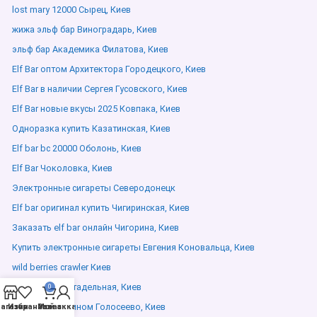
lost mary 12000 Сырец, Киев
жижа эльф бар Виноградарь, Киев
эльф бар Академика Филатова, Киев
Elf Bar оптом Архитектора Городецкого, Киев
Elf Bar в наличии Сергея Гусовского, Киев
Elf Bar новые вкусы 2025 Ковпака, Киев
Одноразка купить Казатинская, Киев
Elf bar bc 20000 Оболонь, Киев
Elf Bar Чоколовка, Киев
Электронные сигареты Северодонецк
Elf bar оригинал купить Чигиринская, Киев
Заказать elf bar онлайн Чигорина, Киев
Купить электронные сигареты Евгения Коновальца, Киев
wild berries crawler Киев
одноразки Цитадельная, Киев
0
Elf Bar с никотином Голосеево, Киев
агазин
Избранное
Мой аккаунт
Заказ