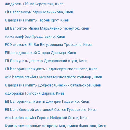
Жидкость Elf Bar Березняки, Киев
Elf Bar премиум серии Мечникова, Киев
Одноразка купить Героев Крут, Киев
Elf Bar оптом Ивана Марьяненко переулок, Киев
жижа эльф бар Предславино, Киев
POD системы Elf Bar Вигуровщина-Троещина, Киев
Elfbar с доставкой Старая Дарница, Киев
Elf Bar купить дешево Днепровский спуск, Киев
Elf bar оригинал купить Надднепрянское шоссе, Киев
wild berries crawler Николая Михновского бульвар , Киев
Одноразка купить Добровольческих батальонов, Киев
одноразки Григория Царика, Киев
Elf bar оригинал купить Дмитрия Годзенко, Киев
Elf bar с быстрой доставкой Сергея Гусовского, Киев
wild berries crawler Героев Небесной Сотни, Киев
Купить электронные сигареты Академика Филатова, Киев