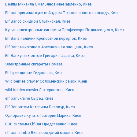
Вейпы Михаила Омельяновича-Павленко, Киев
Elf bar оригинал купить Андрея Первозванного площадь, Киев
Elf Bar со скидкой Ольгинская, Киев
Купить электронные сигареты Профессора Подвысоцкого, Киев
Elf Bar в наличии Крепостной переулок, Киев
Elf Bar с никотином Арсенальная площадь, Киев
Elf Bar купить оптом Григория Царика, Киев
Электронные сигареты Почаев
Elfliq жидкости Гидропарк, Киев
Wild berries crawler Соломенский район, Киев
wild berries crawler Лютеранская, Киев
elf bar ukraine Сырец, Киев
Elf Bar оптом Катерины Белокур, Киев
Одноразка купить Григория Царика, Киев
POD системы Elf Bar Предславино, Киев
elf bar combo Вышгородский массив, Киев