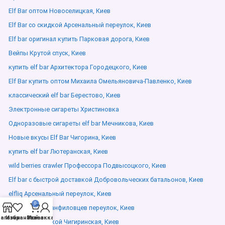
Elf Bar оптом Новоселицкая, Киев
Elf Bar со скидкой Арсенальный переулок, Киев
Elf bar оригинал купить Парковая дорога, Киев
Вейпы Крутой спуск, Киев
купить elf bar Архитектора Городецкого, Киев
Elf Bar купить оптом Михаила Омельяновича-Павленко, Киев
классический elf bar Берестово, Киев
Электронные сигареты Христиновка
Одноразовые сигареты elf bar Мечникова, Киев
Новые вкусы Elf Bar Чигорина, Киев
купить elf bar Лютеранская, Киев
wild berries crawler Профессора Подвысоцкого, Киев
Elf bar с быстрой доставкой Добровольческих батальонов, Киев
elfliq Арсенальный переулок, Киев
0
Вейп купить Панфиловцев переулок, Киев
агазин
Избранное
Мой аккаунт
Заказ
Elf Bar со скидкой Чигиринская, Киев