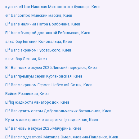
купить elf bar Николая Михновского бульвар , Киев
elf bar combo Минский массив, Киев
Elf Bar в наличии Петра Болбочана, Киев
Elf bar с быстрой доставкой Рибальская, Киев
эльф бар Евгения Коновальца, Киев
Elf Bar с экраном Гусовського, Киев
эльф бар Летняя, Киев
Elf Bar новые вкусы 2025 Липский переулок, Киев
Elf Bar премиум серии Кургановская, Киев
Elf Bar с экраном Героев Небесной Сотни, Киев
Вейпы Резницкая, Киев
Elfliq жидкости Авиагородок, Киев
Elf Bar купить оптом Добровольческих батальонов, Киев
Купить электронные сигареты Цитадельная, Киев
Elf Bar новые вкусы 2025 Мичурина, Киев
Elf Bar с подсветкой Михаила Омельяновича-Павленко, Киев