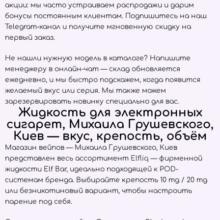
акции: мы часто устраиваем распродажи и дарим
бонусы постоянным клиентам. Подпишитесь на наш
Telegram-канал и получите мгновенную скидку на
первый заказ.
Не нашли нужную модель в каталоге? Напишите
менеджеру в онлайн-чат — склад обновляется
ежедневно, и мы быстро подскажем, когда появится
желаемый вкус или серия. Мы также можем
зарезервировать новинку специально для вас.
Жидкость для электронных
сигарет, Михаила Грушевского,
Киев — вкус, крепость, объём
Магазин вейпов — Михаила Грушевского, Киев
представлен весь ассортимент
Elfliq
— фирменной
жидкости Elf Bar, идеально подходящей к POD-
системам бренда. Выбирайте крепость 10 mg / 20 mg
или безникотиновый вариант, чтобы настроить
парение под себя.