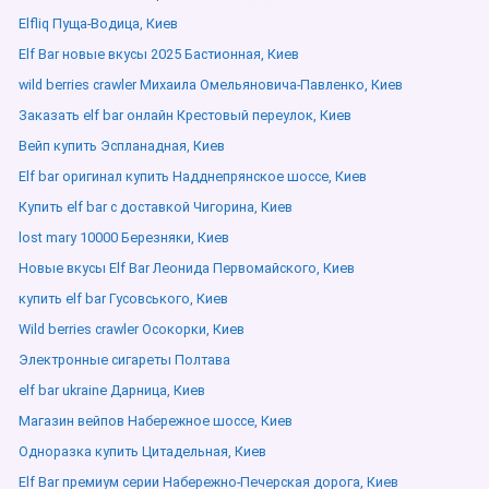
Elfliq Пуща-Водица, Киев
Elf Bar новые вкусы 2025 Бастионная, Киев
wild berries crawler Михаила Омельяновича-Павленко, Киев
Заказать elf bar онлайн Крестовый переулок, Киев
Вейп купить Эспланадная, Киев
Elf bar оригинал купить Надднепрянское шоссе, Киев
Купить elf bar с доставкой Чигорина, Киев
lost mary 10000 Березняки, Киев
Новые вкусы Elf Bar Леонида Первомайского, Киев
купить elf bar Гусовського, Киев
Wild berries crawler Осокорки, Киев
Электронные сигареты Полтава
elf bar ukraine Дарница, Киев
Магазин вейпов Набережное шоссе, Киев
Одноразка купить Цитадельная, Киев
Elf Bar премиум серии Набережно-Печерская дорога, Киев