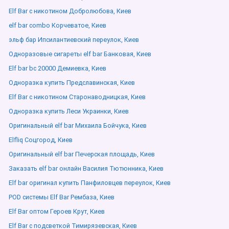
Elf Bar с никотином Добролюбова, Киев
elf bar combo Корчеватое, Киев
эльф бар Ипсилантиевский переулок, Киев
Одноразовые сигареты elf bar Банковая, Киев
Elf bar bc 20000 Демиевка, Киев
Одноразка купить Предславинская, Киев
Elf Bar с никотином Старонаводницкая, Киев
Одноразка купить Леси Украинки, Киев
Оригинальный elf bar Михаила Бойчука, Киев
Elfliq Соцгород, Киев
Оригинальный elf bar Печерская площадь, Киев
Заказать elf bar онлайн Василия Тютюнника, Киев
Elf bar оригинал купить Панфиловцев переулок, Киев
POD системы Elf Bar Рембаза, Киев
Elf Bar оптом Героев Крут, Киев
Elf Bar с подсветкой Тимирязевская, Киев