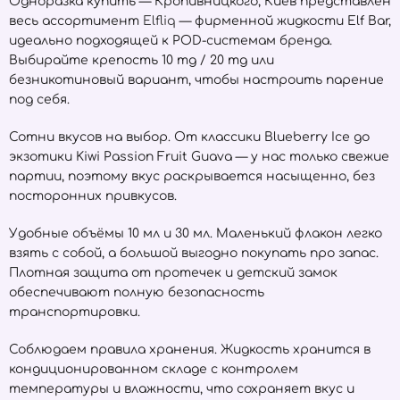
Одноразка купить — Кропивницкого, Киев представлен
весь ассортимент
Elfliq
— фирменной жидкости Elf Bar,
идеально подходящей к POD-системам бренда.
Выбирайте крепость 10 mg / 20 mg или
безникотиновый вариант, чтобы настроить парение
под себя.
Сотни вкусов на выбор. От классики Blueberry Ice до
экзотики Kiwi Passion Fruit Guava — у нас только свежие
партии, поэтому вкус раскрывается насыщенно, без
посторонних привкусов.
Удобные объёмы 10 мл и 30 мл. Маленький флакон легко
взять с собой, а большой выгодно покупать про запас.
Плотная защита от протечек и детский замок
обеспечивают полную безопасность
транспортировки.
Соблюдаем правила хранения. Жидкость хранится в
кондиционированном складе с контролем
температуры и влажности, что сохраняет вкус и