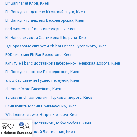
Elf Bar Planet Клов, Киев
Elf Bar купить дешево Кловский спуск, Киев
Elf Bar купить дешево Верхнегорская, Киев
Pod система Elf Bar Синеозёрный, Киев
Elf Bar со скидкой Салтыкова-Щедрина, Киев
Одноразовые сигареты elf bar Сергея Гусовского, Киев
POD системы Elf Bar Берестово, Киев
Купить elf bar с доставкой Набережно-Печерская дорога, Киев
Elf Bar купить оптом Рогнединская, Киев
эльф бар Евгения Гуцало переулок, Киев
elf bar elfx pro Бассейная, Киев
Заказать elf bar онлайн Парковая дорога, Киев
Вейп купить Марии Приймаченко, Киев
Wild berries crawler Ветряные горы, Киев
Купить elf bar с доставкой Добролюбова, Киев
0
Elf Bar с подсветкой Бастионная, Киев
агазин
Избранное
Мой аккаунт
Заказ