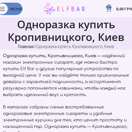
0
МЕНЮ
0,00
ГРН
Одноразка купить
Кропивницкого, Киев
Главная
Одноразка купить Кропивницкого, Киев
Одноразка купить, Кропивницкого, Киев
— надёжный
магазин электронных сигарет, где можно быстро
купить
Elf Bar
и другие популярные устройства по
выгодной цене. У нас вы найдёте только оригинальные
девайсы с гарантией подлинности, а ассортимент
регулярно пополняется новинками, чтобы каждый мог
выбрать идеальный вкус и крепость.
В каталоге собраны самые востребованные
одноразовые электронные сигареты и удобные
электронные курилки для тех, кто ценит простоту и
насыщенный пар. Одноразка купить — Кропивницкого,