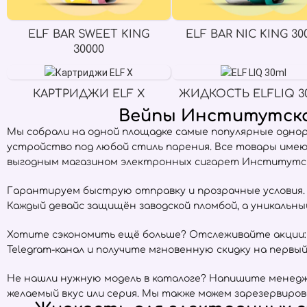
ELF BAR SWEET KING
ELF BAR NIC KING 30
30000
КАРТРИДЖИ ELF X
ЖИДКОСТЬ ELFLIQ 3
Вейпы Институтска
Мы собрали на одной площадке самые популярные одно
устройство под любой стиль парения. Все товары име
выгодным магазином электронных сигарет Институтска
Гарантируем быструю отправку и прозрачные условия. Е
Каждый девайс защищён заводской пломбой, а уникальн
Хотите сэкономить ещё больше? Отслеживайте акции:
Telegram-канал и получите мгновенную скидку на первый 
Не нашли нужную модель в каталоге? Напишите менедже
желаемый вкус или серия. Мы также можем зарезервиров