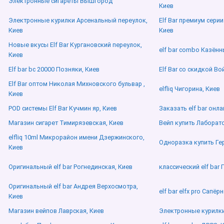
Электронные сигареты Вышгород
Киев
Электронные курилки Арсенальный переулок,
Elf Bar премиум сери
Киев
Киев
Новые вкусы Elf Bar Кургановский переулок,
elf bar combo Казённ
Киев
Elf bar bc 20000 Позняки, Киев
Elf Bar со скидкой В
Elf Bar оптом Николая Михновского бульвар ,
elfliq Чигорина, Киев
Киев
POD системы Elf Bar Кучмин яр, Киев
Заказать elf bar онл
Магазин сигарет Тимирязевская, Киев
Вейп купить Лаборат
elfliq 10ml Микрорайон имени Дзержинского,
Одноразка купить Гер
Киев
Оригинальный elf bar Рогнединская, Киев
классический elf bar 
Оригинальный elf bar Андрея Верхосмотра,
elf bar elfx pro Сапёр
Киев
Магазин вейпов Лаврская, Киев
Электронные курилки