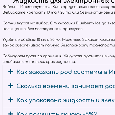
Жидкость для электронных с
Вейпы — Институтская, Киев представлен весь ассор
Выбирайте крепость 10 mg / 20 mg или безникотиновый
Сотни вкусов на выбор. От классики Blueberry Ice до экз
насыщенно, без посторонних привкусов.
Удобные объёмы 10 мл и 30 мл. Маленький флакон легко 
замок обеспечивают полную безопасность транспорти
Соблюдаем правила хранения. Жидкость хранится в ко
стабильными на весь срок годности.
Как заказать pod системы в И
Сколько времени занимает до
Как упакована жидкость и эл
Как получить скидку -5%?