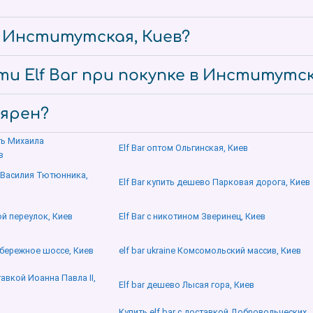
е Институтская, Киев?
и Elf Bar при покупке в Институтск
лярен?
ить Михаила
Elf Bar оптом Ольгинская, Киев
в
r Василия Тютюнника,
Elf Bar купить дешево Парковая дорога, Киев
й переулок, Киев
Elf Bar с никотином Зверинец, Киев
бережное шоссе, Киев
elf bar ukraine Комсомольский массив, Киев
тавкой Иоанна Павла ІІ,
Elf bar дешево Лысая гора, Киев
Купить elf bar с доставкой Добровольческих