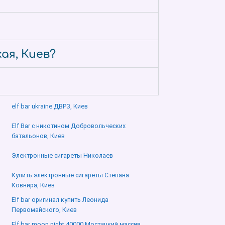
ая, Киев?
elf bar ukraine ДВРЗ, Киев
Elf Bar с никотином Добровольческих
батальонов, Киев
Электронные сигареты Николаев
Купить электронные сигареты Степана
Ковнира, Киев
Elf bar оригинал купить Леонида
Первомайского, Киев
Elf bar moon night 40000 Мостицкий массив,