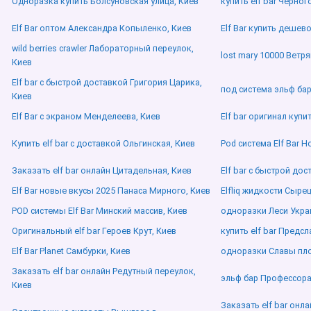
Одноразка купить Болсуновская улица, Киев
купить elf bar Черног
Elf Bar оптом Александра Копыленко, Киев
Elf Bar купить дешев
wild berries crawler Лабораторный переулок,
lost mary 10000 Ветр
Киев
Elf bar с быстрой доставкой Григория Царика,
под система эльф бар
Киев
Elf Bar с экраном Менделеева, Киев
Elf bar оригинал купи
Купить elf bar с доставкой Ольгинская, Киев
Pod система Elf Bar 
Заказать elf bar онлайн Цитадельная, Киев
Elf bar с быстрой до
Elf Bar новые вкусы 2025 Панаса Мирного, Киев
Elfliq жидкости Сырец
POD системы Elf Bar Минский массив, Киев
одноразки Леси Укра
Оригинальный elf bar Героев Крут, Киев
купить elf bar Предсл
Elf Bar Planet Самбурки, Киев
одноразки Славы пл
Заказать elf bar онлайн Редутный переулок,
эльф бар Профессора
Киев
Заказать elf bar онл