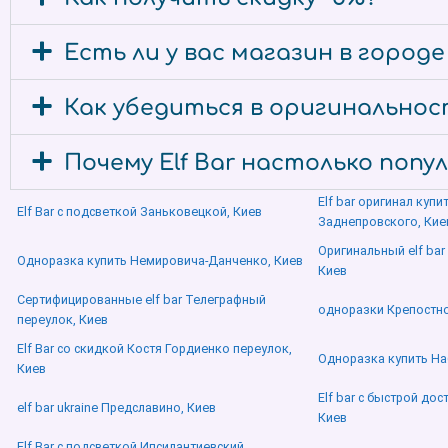
Есть ли у вас магазин в город
Как убедиться в оригинальност
Почему Elf Bar настолько попу
Elf bar оригинал куп
Elf Bar с подсветкой Заньковецкой, Киев
Заднепровского, Кие
Оригинальный elf ba
Одноразка купить Немировича-Данченко, Киев
Киев
Сертифицированные elf bar Телеграфный
одноразки Крепостно
переулок, Киев
Elf Bar со скидкой Костя Гордиенко переулок,
Одноразка купить На
Киев
Elf bar с быстрой дос
elf bar ukraine Предславино, Киев
Киев
Elf Bar с подсветкой Ипсилантиевский