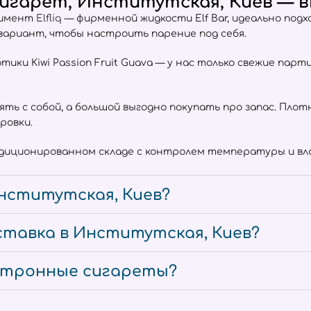
игарет, Институтская, Киев — вк
тимент
Elfliq
— фирменной жидкости Elf Bar, идеально под
 вариант, чтобы настроить парение под себя.
отики Kiwi Passion Fruit Guava — у нас только свежие пар
взять с собой, а большой выгодно покупать про запас. Пл
ровки.
ндиционированном складе с контролем температуры и вла
нститутская, Киев?
ставка в Институтская, Киев?
ектронные сигареты?