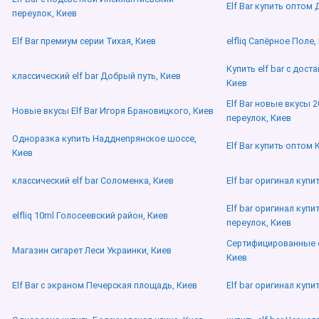
Elf Bar купить оптом
переулок, Киев
Elf Bar премиум серии Тихая, Киев
elfliq Сапёрное Поле,
Купить elf bar с дост
классический elf bar Добрый путь, Киев
Киев
Elf Bar новые вкусы 
Новые вкусы Elf Bar Игоря Брановицкого, Киев
переулок, Киев
Одноразка купить Надднепрянское шоссе,
Elf Bar купить оптом
Киев
классический elf bar Соломенка, Киев
Elf bar оригинал куп
Elf bar оригинал купи
elfliq 10ml Голосеевский район, Киев
переулок, Киев
Сертифицированные e
Магазин сигарет Леси Украинки, Киев
Киев
Elf Bar с экраном Печерская площадь, Киев
Elf bar оригинал купи