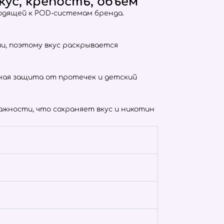
ус, крепость, объём
ходящей к POD-системам бренда.
тии, поэтому вкус раскрывается
отная защита от протечек и детский
жности, что сохраняет вкус и никотин