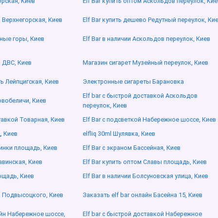
орская, Киев
Elf Bar купить оптом Аскольдов переулок, Кие
о Верхнегорская, Киев
Elf Bar купить дешево Редутный переулок, Ки
яные горы, Киев
Elf Bar в наличии Аскольдов переулок, Киев
 ДВС, Киев
Магазин сигарет Музейный переулок, Киев
ть Лейпцигская, Киев
Электронные сигареты Барановка
Elf bar с быстрой доставкой Аскольдов
Новобеличи, Киев
переулок, Киев
ставкой Товарная, Киев
Elf Bar с подсветкой Набережное шоссе, Киев
, Киев
elfliq 30ml Шулявка, Киев
инки площадь, Киев
Elf Bar с экраном Бассейная, Киев
авинская, Киев
Elf Bar купить оптом Славы площадь, Киев
ощадь, Киев
Elf Bar в наличии Болсуновская улица, Киев
 Подвысоцкого, Киев
Заказать elf bar онлайн Басейна 15, Киев
айн Набережное шоссе,
Elf bar с быстрой доставкой Набережное