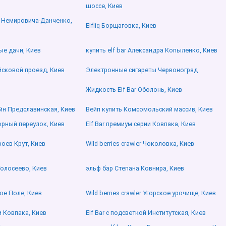
шоссе, Киев
и Немировича-Данченко,
Elfliq Борщаговка, Киев
ые дачи, Киев
купить elf bar Александра Копыленко, Киев
ойсковой проезд, Киев
Электронные сигареты Червоноград
Жидкость Elf Bar Оболонь, Киев
айн Предславинская, Киев
Вейп купить Комсомольский массив, Киев
орный переулок, Киев
Elf Bar премиум серии Ковпака, Киев
оев Крут, Киев
Wild berries crawler Чоколовка, Киев
Голосеево, Киев
эльф бар Степана Ковнира, Киев
ное Поле, Киев
Wild berries crawler Угорское урочище, Киев
 Ковпака, Киев
Elf Bar с подсветкой Институтская, Киев