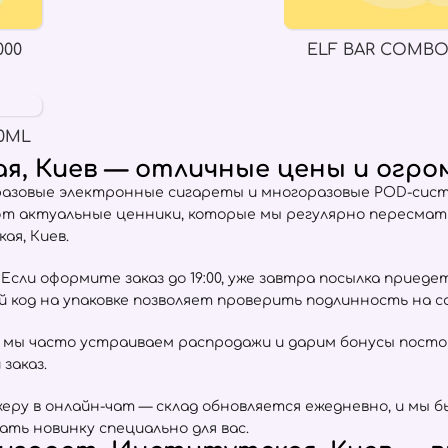
000
ELF BAR COMBO
0ML
я, Киев — отличные цены и огро
разовые электронные сигареты и многоразовые POD-сист
ют актуальные ценники, которые мы регулярно пересма
я, Киев.
сли оформите заказ до 19:00, уже завтра посылка приеде
ый код на упаковке позволяет проверить подлинность на 
 мы часто устраиваем распродажи и дарим бонусы пост
заказ.
ру в онлайн-чат — склад обновляется ежедневно, и мы б
ать новинку специально для вас.