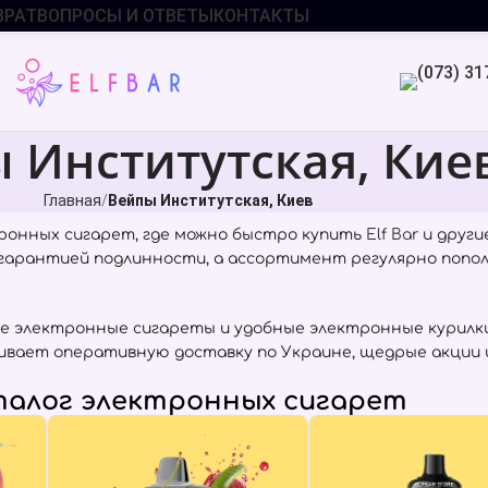
ВРАТ
ВОПРОСЫ И ОТВЕТЫ
КОНТАКТЫ
 Институтская, Кие
Главная
Вейпы Институтская, Киев
ронных сигарет, где можно быстро купить
Elf Bar
и други
с гарантией подлинности, а ассортимент регулярно попо
е электронные сигареты и удобные электронные курилки
ивает оперативную доставку по Украине, щедрые акции 
алог электронных сигарет