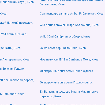
 Днепровский спуск, Киев
батальонов, Киев
 Киев
Сертифицированные elf bar Рибальская, Киев
авкой Липский переулок,
wild berries crawler Петра Болбочана, Киев
2025 Евгения Гуцало
elfliq 30ml Сапёрная слободка, Киев
 Крещатик, Киев
жижа эльф бар Святошино, Киев
ить Лютеранская, Киев
Новые вкусы Elf Bar Сапёрное Поле, Киев
ть Евгения Гуцало
Электронные сигареты Новая Одесса
lf bar Парковая дорога,
Электронные сигареты Подволочиск
Elf Bar купить дешево Ивана Марьяненко
ть Банковая, Киев
переулок, Киев