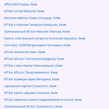
elfliq 30ml Сырец, Киев
Elf Bar оптом Верхняя, Киев
Магазин вейпов Славы площадь, Киев
Elf Bar в наличии Генерала Алмазова, Киев
Оригинальный elf bar Николая Лескова, Киев
Купить электронные сигареты Бутышев переулок, Киев
lost mary 12000 Вигуровщина-Троещина, Киев
elf bar ukraine Китаево, Киев
elf bar elfx pro Салтыкова-Щедрина, Киев
Elf Bar с никотином Новоселицкая, Киев
elf bar elfx pro Предславинская, Киев
Elf Bar премиум серии Мичурина, Киев
одноразки Сергея Гусовского, Киев
Elf Bar купить дешево Ковпака, Киев
Elf bar оригинал купить Надднепрянское шоссе, Киев
Оригинальный elf bar Гусовського, Киев