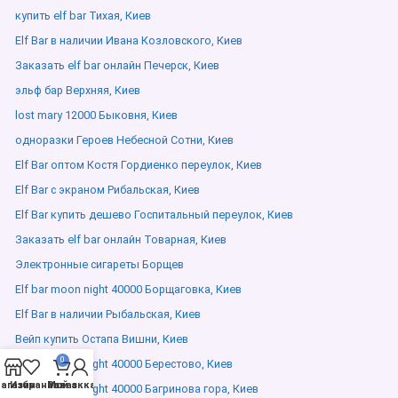
купить elf bar Тихая, Киев
Elf Bar в наличии Ивана Козловского, Киев
Заказать elf bar онлайн Печерск, Киев
эльф бар Верхняя, Киев
lost mary 12000 Быковня, Киев
одноразки Героев Небесной Сотни, Киев
Elf Bar оптом Костя Гордиенко переулок, Киев
Elf Bar с экраном Рибальская, Киев
Elf Bar купить дешево Госпитальный переулок, Киев
Заказать elf bar онлайн Товарная, Киев
Электронные сигареты Борщев
Elf bar moon night 40000 Борщаговка, Киев
Elf Bar в наличии Рыбальская, Киев
Вейп купить Остапа Вишни, Киев
0
Elf bar moon night 40000 Берестово, Киев
агазин
Избранное
Мой аккаунт
Заказ
Elf bar moon night 40000 Багринова гора, Киев