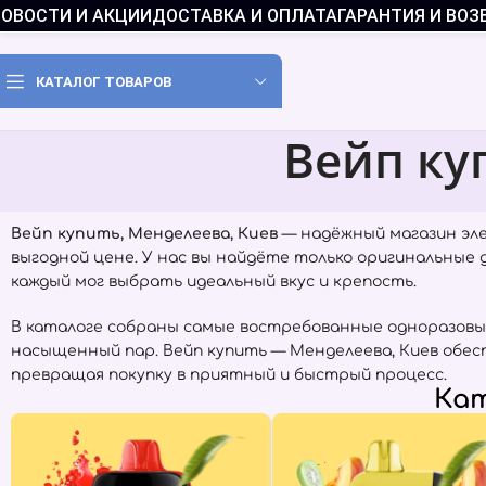
ОВОСТИ И АКЦИИ
ДОСТАВКА И ОПЛАТА
ГАРАНТИЯ И ВОЗ
КАТАЛОГ ТОВАРОВ
Вейп ку
Вейп купить, Менделеева, Киев
— надёжный магазин эл
выгодной цене. У нас вы найдёте только оригинальные
каждый мог выбрать идеальный вкус и крепость.
В каталоге собраны самые востребованные одноразовы
насыщенный пар. Вейп купить — Менделеева, Киев обес
превращая покупку в приятный и быстрый процесс.
Кат