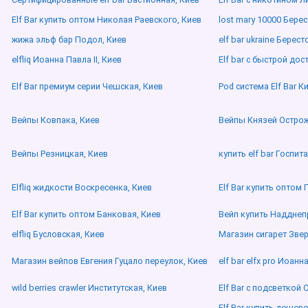
Elf Bar купить оптом Николая Раевского, Киев
lost mary 10000 Бере
жижа эльф бар Подол, Киев
elf bar ukraine Берест
elfliq Иоанна Павла ІІ, Киев
Elf bar с быстрой дос
Elf Bar премиум серии Чешская, Киев
Pod система Elf Bar К
Вейпы Ковпака, Киев
Вейпы Князей Острож
Вейпы Резницкая, Киев
купить elf bar Госпит
Elfliq жидкости Воскресенка, Киев
Elf Bar купить оптом
Elf Bar купить оптом Банковая, Киев
Вейп купить Надднеп
elfliq Бусловская, Киев
Магазин сигарет Звер
Магазин вейпов Евгения Гуцало переулок, Киев
elf bar elfx pro Иоанна
wild berries crawler Институтская, Киев
Elf Bar с подсветкой
Elf Bar купить дешев