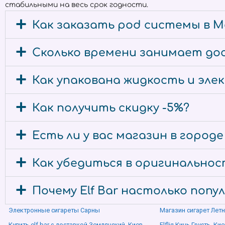
стабильными на весь срок годности.
Как заказать pod системы в М
Сколько времени занимает дос
Как упакована жидкость и эл
Как получить скидку -5%?
Есть ли у вас магазин в город
Как убедиться в оригинальност
Почему Elf Bar настолько попу
Электронные сигареты Сарны
Магазин сигарет Летн
Купить elf bar с доставкой Землянский, Киев
Elfliq Кинь-Грусть, Кие