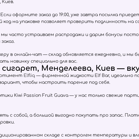
 Киев.
сли оформите заказ до 19:00, уже завтра посылка приеде
ый код на упаковке позволяет проверить подлинность на 
 мы часто устраиваем распродажи и дарим бонусы пост
заказ.
ру в онлайн-чат — склад обновляется ежедневно, и мы б
ать новинку специально для вас.
сигарет, Менделеева, Киев — вку
сортимент
Elfliq
— фирменной жидкости Elf Bar, идеально 
 вариант, чтобы настроить парение под себя.
отики Kiwi Passion Fruit Guava — у нас только свежие пар
взять с собой, а большой выгодно покупать про запас. Пл
ровки.
ндиционированном складе с контролем температуры и вла