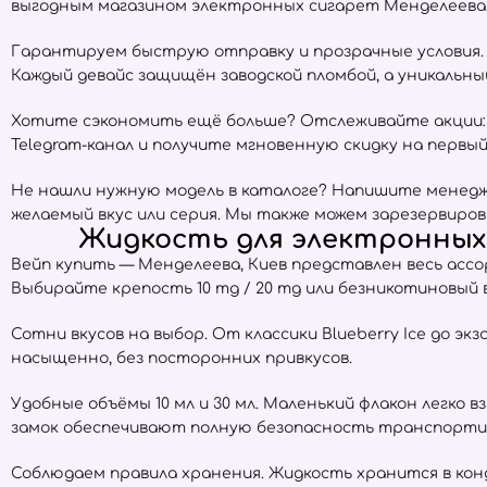
выгодным магазином электронных сигарет Менделеева,
Гарантируем быструю отправку и прозрачные условия. Е
Каждый девайс защищён заводской пломбой, а уникальн
Хотите сэкономить ещё больше? Отслеживайте акции:
Telegram-канал и получите мгновенную скидку на первый 
Не нашли нужную модель в каталоге? Напишите менедже
желаемый вкус или серия. Мы также можем зарезервиров
Жидкость для электронных 
Вейп купить — Менделеева, Киев представлен весь ас
Выбирайте крепость 10 mg / 20 mg или безникотиновый
Сотни вкусов на выбор. От классики Blueberry Ice до экз
насыщенно, без посторонних привкусов.
Удобные объёмы 10 мл и 30 мл. Маленький флакон легко 
замок обеспечивают полную безопасность транспорти
Соблюдаем правила хранения. Жидкость хранится в ко