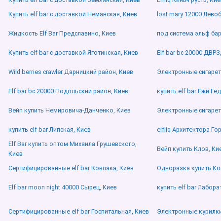
Купить elf bar с доставкой Неманская, Киев
lost mary 12000 Лево
Жидкость Elf Bar Предславино, Киев
под система эльф ба
Купить elf bar с доставкой Яготинская, Киев
Elf bar bc 20000 ДВРЗ
Wild berries crawler Дарницкий район, Киев
Электронные сигаре
Elf bar bc 20000 Подольский район, Киев
купить elf bar Ежи Ге
Вейп купить Немировича-Данченко, Киев
Электронные сигаре
купить elf bar Липская, Киев
elfliq Архитектора Г
Elf Bar купить оптом Михаила Грушевского,
Вейп купить Клов, Ки
Киев
Сертифицированные elf bar Ковпака, Киев
Одноразка купить Ко
Elf bar moon night 40000 Сырец, Киев
купить elf bar Лабор
Сертифицированные elf bar Госпитальная, Киев
Электронные курилки