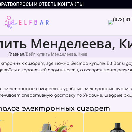
ВРАТ
ВОПРОСЫ И ОТВЕТЫ
КОНТАКТЫ
пить Менделеева, К
Главная
Вейп купить Менделеева, Киев
ектронных сигарет, где можно быстро купить
Elf Bar
и др
 девайсы с гарантией подлинности, а ассортимент регул
е электронные сигареты и удобные электронные курилки
печивает оперативную доставку по Украине, щедрые акц
алог электронных сигарет