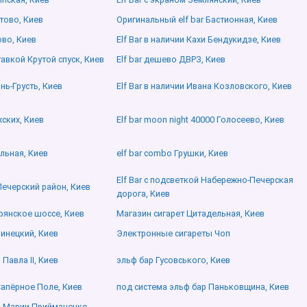
стово, Киев
Оригинальный elf bar Бастионная, Киев
ово, Киев
Elf Bar в наличии Кахи Бендукидзе, Киев
тавкой Крутой спуск, Киев
Elf bar дешево ДВРЗ, Киев
инь-Грусть, Киев
Elf Bar в наличии Ивана Козловского, Киев
ских, Киев
Elf bar moon night 40000 Голосеево, Киев
альная, Киев
elf bar combo Грушки, Киев
Elf Bar с подсветкой Набережно-Печерская
 Печерский район, Киев
дорога, Киев
рянское шоссе, Киев
Магазин сигарет Цитадельная, Киев
инецкий, Киев
Электронные сигареты Чоп
 Павла ІІ, Киев
эльф бар Гусовського, Киев
 Сапёрное Поле, Киев
под система эльф бар Паньковщина, Киев
о Марии Приймаченко,