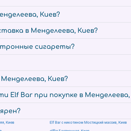
енделеева, Киев?
тавка в Менделеева, Киев?
ектронные сигареты?
е Менделеева, Киев?
и Elf Bar при покупке в Менделеева,
лярен?
яя, Киев
Elf Bar с никотином Мостицкий массив, Киев
в
elfliq Бастионная, Киев