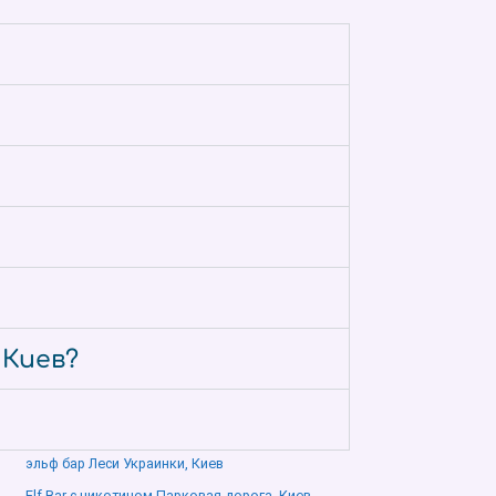
 Киев?
эльф бар Леси Украинки, Киев
Elf Bar с никотином Парковая дорога, Киев