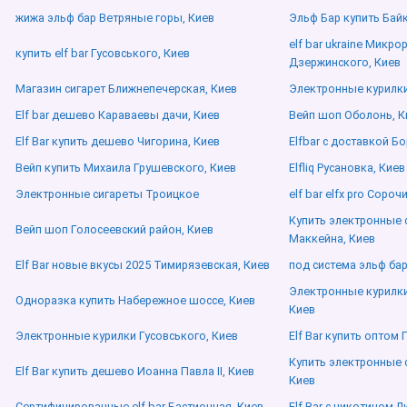
жижа эльф бар Ветряные горы, Киев
Эльф Бар купить Байк
elf bar ukraine Микр
купить elf bar Гусовського, Киев
Дзержинского, Киев
Магазин сигарет Ближнепечерская, Киев
Электронные курилки
Elf bar дешево Караваевы дачи, Киев
Вейп шоп Оболонь, К
Elf Bar купить дешево Чигорина, Киев
Elfbar с доставкой Б
Вейп купить Михаила Грушевского, Киев
Elfliq Русановка, Киев
Электронные сигареты Троицкое
elf bar elfx pro Сороч
Купить электронные 
Вейп шоп Голосеевский район, Киев
Маккейна, Киев
Elf Bar новые вкусы 2025 Тимирязевская, Киев
под система эльф бар
Электронные курилки
Одноразка купить Набережное шоссе, Киев
Киев
Электронные курилки Гусовського, Киев
Elf Bar купить оптом
Купить электронные с
Elf Bar купить дешево Иоанна Павла ІІ, Киев
Киев
Сертифицированные elf bar Бастионная, Киев
Elf Bar с никотином Л