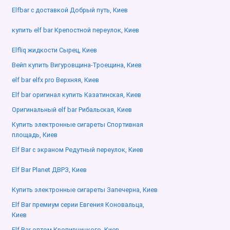
Elfbar с доставкой Добрый путь, Киев
купить elf bar Крепостной переулок, Киев
Elfliq жидкости Сырец, Киев
Вейп купить Вигуровщина-Троещина, Киев
elf bar elfx pro Верхняя, Киев
Elf bar оригинал купить Казатинская, Киев
в
Оригинальный elf bar Рибальская, Киев
Купить электронные сигареты Спортивная
площадь, Киев
Elf Bar с экраном Редутный переулок, Киев
Elf Bar Planet ДВРЗ, Киев
Купить электронные сигареты Запечерна, Киев
Elf Bar премиум серии Евгения Коновальца,
Киев
Elf Bar оптом Кропивницкого, Киев