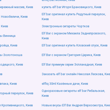
бережный массив, Киев
купить elf bar Игоря Брановицкого, Киев
Elf bar оригинал купить Редутный переулок,
р Новобеличи, Киев
Киев
, Киев
Электронные сигареты Чортков
Elf Bar с экраном Михаила Заднепровского,
ты Винница
Киев
дройца, Киев
Elf bar оригинал купить Кловский спуск, Киев
ты Золотоноша
Elf Bar с экраном Григория Царика, Киев
ородецкого, Киев
Elf Bar премиум серии Эспланадная, Киев
ев
Заказать elf bar онлайн Николая Лескова, Ки
впака, Киев
elfliq 30ml Казённые дачи, Киев
Одноразовые сигареты elf bar Рибальская,
аторный переулок, Киев
Киев
 Кропивницкого, Киев
Новые вкусы Elf Bar Андрея Верхосмотра, Кие