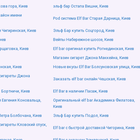
ова гора, Киев
эльф бар Остапа Вишни, Киев
орайон имени
Pod система Elf Bar Старая Дарница, Киев
 Чигиринская, Киев
Эльф Бар купить Соцгород, Киев
иев
Вейпы Набережное шоссе, Киев
орщаговка, Киев
Elf bar оригинал купить Рогнединская, Киев
Магазин сигарет Джона Маккейна, Киев
инская, Киев
Новые вкусы Elf Bar Болсуновская улица, Кие
сигареты Джона
Заказать elf bar онлайн Чешская, Киев
 Бортничи, Киев
Elf Bar в наличии Пасаж, Киев
 Евгения Коновальца,
Оригинальный elf bar Академика Филатова,
Киев
 Петра Болбочана, Киев
Эльф Бар купить Подол, Киев
игареты Кловский спуск,
Elf bar с быстрой доставкой Чигорина, Киев
ипская, Киев
Elf Bar с экраном Землянский, Киев