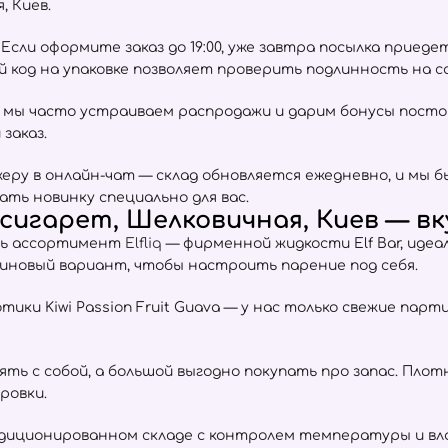
 Киев.
сли оформите заказ до 19:00, уже завтра посылка приеде
ый код на упаковке позволяет проверить подлинность на 
 мы часто устраиваем распродажи и дарим бонусы пост
заказ.
ру в онлайн-чат — склад обновляется ежедневно, и мы б
ать новинку специально для вас.
игарет, Шелковичная, Киев — вку
весь ассортимент
Elfliq
— фирменной жидкости Elf Bar, иде
тиновый вариант, чтобы настроить парение под себя.
отики Kiwi Passion Fruit Guava — у нас только свежие пар
взять с собой, а большой выгодно покупать про запас. Пл
ровки.
ндиционированном складе с контролем температуры и вла