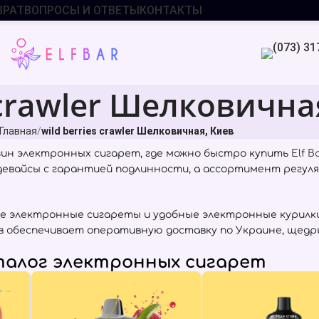
ВРАТ
ВОПРОСЫ И ОТВЕТЫ
КОНТАКТЫ
s crawler Шелковична
Главная
wild berries crawler Шелковичная, Киев
ин электронных сигарет, где можно быстро купить
Elf B
 девайсы с гарантией подлинности, а ассортимент регул
е электронные сигареты и удобные электронные курилки
Киев обеспечивает оперативную доставку по Украине, щед
алог электронных сигарет