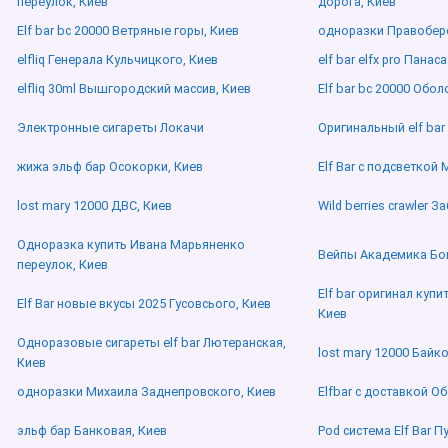
переулок, Киев
дорога, Киев
Elf bar bc 20000 Ветряные горы, Киев
одноразки Правобер
elfliq Генерала Кульчицкого, Киев
elf bar elfx pro Пана
elfliq 30ml Вышгородский массив, Киев
Elf bar bc 20000 Обол
Электронные сигареты Локачи
Оригинальный elf bar
жижа эльф бар Осокорки, Киев
Elf Bar с подсветкой 
lost mary 12000 ДВС, Киев
Wild berries crawler 
Одноразка купить Ивана Марьяненко
Вейпы Академика Бо
переулок, Киев
Elf bar оригинал куп
Elf Bar новые вкусы 2025 Гусовсього, Киев
Киев
Одноразовые сигареты elf bar Лютеранская,
lost mary 12000 Байко
Киев
одноразки Михаила Заднепровского, Киев
Elfbar с доставкой О
эльф бар Банковая, Киев
Pod система Elf Bar 