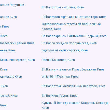
ставкой Редутный
Elf Bar оптом Чигорина, Киев
ставкой Киев
Elf bar moon night 40000 Батыева гора, Киев
Одноразовые сигареты elf bar Военный
а, Киев
проезд, Киев
, Киев
Elf Bar с экраном Салтыкова-Щедрина, Киев
олосеевский район, Киев
Elf Bar со скидкой Сорочинская, Киев
леева, Киев
одноразки Черногорская, Киев
 Ближнепечерская, Киев
Вейпы Банковая, Киев
 Киев
Elf Bar купить оптом Правобережная, Киев
дницкая, Киев
elfliq 30ml Позняки, Киев
, Киев
Elf Bar оптом Госпитальный переулок, Киев
Лесной, Киев
Elf Bar Кинь-Грусть, Киев
Купить elf bar с доставкой Катерины Белокур,
 Киев
Киев