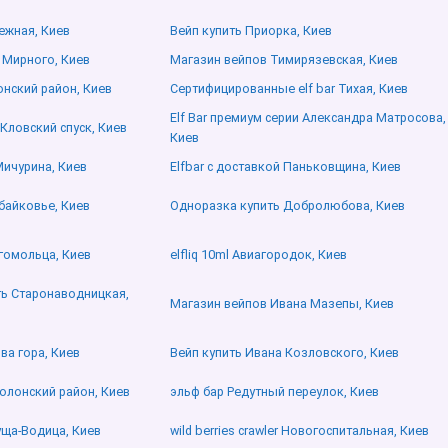
ежная, Киев
Вейп купить Приорка, Киев
са Мирного, Киев
Магазин вейпов Тимирязевская, Киев
онский район, Киев
Сертифицированные elf bar Тихая, Киев
Elf Bar премиум серии Александра Матросова,
 Кловский спуск, Киев
Киев
Мичурина, Киев
Elfbar с доставкой Паньковщина, Киев
Забайковье, Киев
Одноразка купить Добролюбова, Киев
гомольца, Киев
elfliq 10ml Авиагородок, Киев
ить Старонаводницкая,
Магазин вейпов Ивана Мазепы, Киев
ва гора, Киев
Вейп купить Ивана Козловского, Киев
болонский район, Киев
эльф бар Редутный переулок, Киев
Пуща-Водица, Киев
wild berries crawler Новогоспитальная, Киев