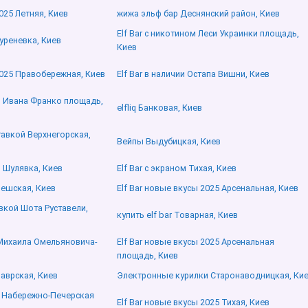
025 Летняя, Киев
жижа эльф бар Деснянский район, Киев
Elf Bar с никотином Леси Украинки площадь,
Куреневка, Киев
Киев
2025 Правобережная, Киев
Elf Bar в наличии Остапа Вишни, Киев
о Ивана Франко площадь,
elfliq Банковая, Киев
ставкой Верхнегорская,
Вейпы Выдубицкая, Киев
 Шулявка, Киев
Elf Bar с экраном Тихая, Киев
Чешская, Киев
Elf Bar новые вкусы 2025 Арсенальная, Киев
авкой Шота Руставели,
купить elf bar Товарная, Киев
 Михаила Омельяновича-
Elf Bar новые вкусы 2025 Арсенальная
площадь, Киев
Лаврская, Киев
Электронные курилки Старонаводницкая, Ки
и Набережно-Печерская
Elf Bar новые вкусы 2025 Тихая, Киев