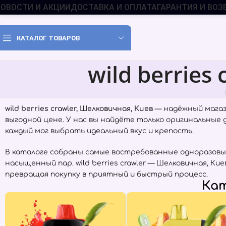
ОВОСТИ И АКЦИИ
ДОСТАВКА И ОПЛАТА
ГАРАНТИЯ И ВОЗ
КАТАЛОГ ТОВАРОВ
wild berrie
wild berries crawler, Шелковичная, Киев
— надёжный магаз
выгодной цене. У нас вы найдёте только оригинальные
каждый мог выбрать идеальный вкус и крепость.
В каталоге собраны самые востребованные одноразовы
насыщенный пар. wild berries crawler — Шелковичная, 
превращая покупку в приятный и быстрый процесс.
Кат