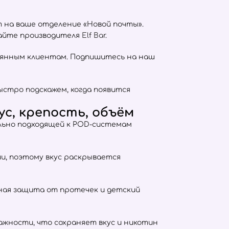
т на ваше отделение «Новой почты».
сайте производителя
Elf Bar
.
оянным клиентам. Подпишитесь на наш
ыстро подскажем, когда появится
с, крепость, объём
ально подходящей к POD-системам
тии, поэтому вкус раскрывается
отная защита от протечек и детский
жности, что сохраняет вкус и никотин