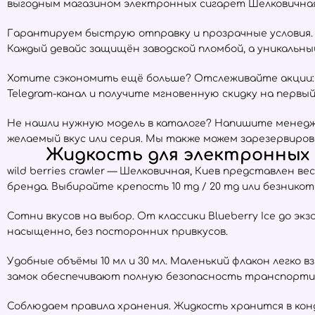
выгодным магазином электронных сигарет Шелковичная,
Гарантируем быструю отправку и прозрачные условия. Е
Каждый девайс защищён заводской пломбой, а уникальн
Хотите сэкономить ещё больше? Отслеживайте акции:
Telegram-канал и получите мгновенную скидку на первый 
Не нашли нужную модель в каталоге? Напишите менедже
желаемый вкус или серия. Мы также можем зарезервиров
Жидкость для электронных с
wild berries crawler — Шелковичная, Киев представлен 
бренда. Выбирайте крепость 10 mg / 20 mg или безнико
Сотни вкусов на выбор. От классики Blueberry Ice до экз
насыщенно, без посторонних привкусов.
Удобные объёмы 10 мл и 30 мл. Маленький флакон легко 
замок обеспечивают полную безопасность транспорти
Соблюдаем правила хранения. Жидкость хранится в ко