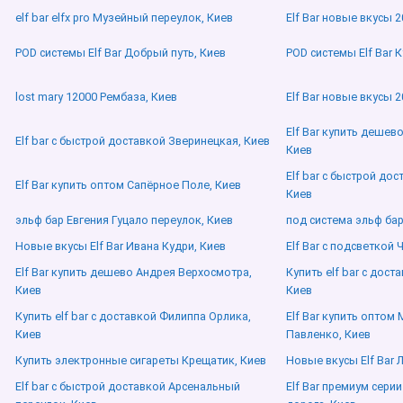
elf bar elfx pro Музейный переулок, Киев
Elf Bar новые вкусы 2
POD системы Elf Bar Добрый путь, Киев
POD системы Elf Bar 
lost mary 12000 Рембаза, Киев
Elf Bar новые вкусы 
Elf Bar купить дешев
Elf bar с быстрой доставкой Зверинецкая, Киев
Киев
Elf bar с быстрой до
Elf Bar купить оптом Сапёрное Поле, Киев
Киев
эльф бар Евгения Гуцало переулок, Киев
под система эльф бар
Новые вкусы Elf Bar Ивана Кудри, Киев
Elf Bar с подсветкой 
Elf Bar купить дешево Андрея Верхосмотра,
Купить elf bar с дост
Киев
Киев
Купить elf bar с доставкой Филиппа Орлика,
Elf Bar купить оптом
Киев
Павленко, Киев
Купить электронные сигареты Крещатик, Киев
Новые вкусы Elf Bar 
Elf bar с быстрой доставкой Арсенальный
Elf Bar премиум сери