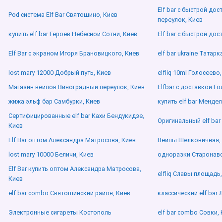
Elf bar с быстрой до
Pod система Elf Bar Святошино, Киев
переулок, Киев
купить elf bar Героев Небесной Сотни, Киев
Elf bar с быстрой до
Elf Bar с экраном Игоря Брановицкого, Киев
elf bar ukraine Татарк
lost mary 12000 Добрый путь, Киев
elfliq 10ml Голосеево
Магазин вейпов Виноградный переулок, Киев
Elfbar с доставкой Г
жижа эльф бар Самбурки, Киев
купить elf bar Менде
Сертифицированные elf bar Кахи Бендукидзе,
Оригинальный elf bar
Киев
Elf Bar оптом Александра Матросова, Киев
Вейпы Шелковичная,
lost mary 10000 Беличи, Киев
одноразки Старонаво
Elf Bar купить оптом Александра Матросова,
elfliq Славы площадь
Киев
elf bar combo Святошинский район, Киев
классический elf bar 
Электронные сигареты Костополь
elf bar combo Совки,