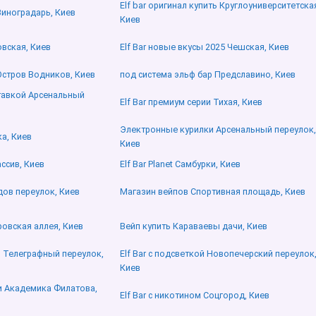
Elf bar оригинал купить Круглоуниверситетска
 Виноградарь, Киев
Киев
овская, Киев
Elf Bar новые вкусы 2025 Чешская, Киев
 Остров Водников, Киев
под система эльф бар Предславино, Киев
ставкой Арсенальный
Elf Bar премиум серии Тихая, Киев
Электронные курилки Арсенальный переулок,
ка, Киев
Киев
ссив, Киев
Elf Bar Planet Самбурки, Киев
ьдов переулок, Киев
Магазин вейпов Спортивная площадь, Киев
ровская аллея, Киев
Вейп купить Караваевы дачи, Киев
о Телеграфный переулок,
Elf Bar с подсветкой Новопечерский переулок
Киев
и Академика Филатова,
Elf Bar с никотином Соцгород, Киев