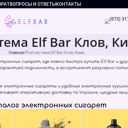
ВРАТ
ВОПРОСЫ И ОТВЕТЫ
КОНТАКТЫ
тема Elf Bar Клов, К
Главная
Pod система Elf Bar Клов, Киев
ктронных сигарет, где можно быстро купить
Elf Bar
и дру
с гарантией подлинности, а ассортимент регулярно попо
е электронные сигареты и удобные электронные курилки
спечивает оперативную доставку по Украине, щедрые акц
алог электронных сигарет