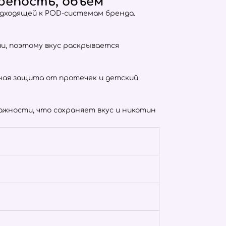
крепость, объём
одходящей к POD-системам бренда.
тии, поэтому вкус раскрывается
отная защита от протечек и детский
жности, что сохраняет вкус и никотин