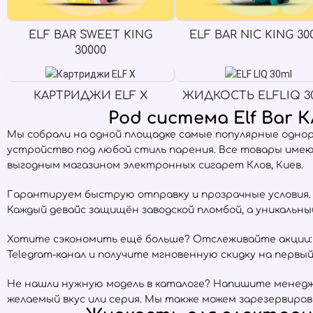
ELF BAR SWEET KING
ELF BAR NIC KING 30
30000
КАРТРИДЖИ ELF X
ЖИДКОСТЬ ELFLIQ 3
Pod система Elf Bar 
Мы собрали на одной площадке самые популярные одно
устройство под любой стиль парения. Все товары име
выгодным магазином электронных сигарет Клов, Киев.
Гарантируем быструю отправку и прозрачные условия. Е
Каждый девайс защищён заводской пломбой, а уникальн
Хотите сэкономить ещё больше? Отслеживайте акции:
Telegram-канал и получите мгновенную скидку на первый 
Не нашли нужную модель в каталоге? Напишите менедже
желаемый вкус или серия. Мы также можем зарезервиров