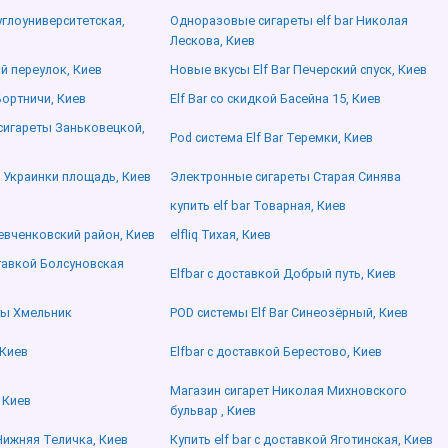
руглоуниверситетская,
Одноразовые сигареты elf bar Николая
Лескова, Киев
й переулок, Киев
Новые вкусы Elf Bar Печерский спуск, Киев
Бортничи, Киев
Elf Bar со скидкой Басейна 15, Киев
сигареты Заньковецкой,
Pod система Elf Bar Теремки, Киев
и Украинки площадь, Киев
Электронные сигареты Старая Синява
купить elf bar Товарная, Киев
Шевченковский район, Киев
elfliq Тихая, Киев
ставкой Болсуновская
Elfbar с доставкой Добрый путь, Киев
ты Хмельник
POD системы Elf Bar Синеозёрный, Киев
 Киев
Elfbar с доставкой Берестово, Киев
Магазин сигарет Николая Михновского
, Киев
бульвар , Киев
 Нижняя Теличка, Киев
Купить elf bar с доставкой Яготинская, Киев