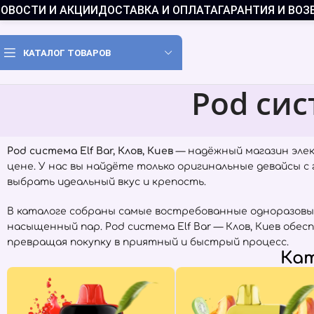
ОВОСТИ И АКЦИИ
ДОСТАВКА И ОПЛАТА
ГАРАНТИЯ И ВОЗ
КАТАЛОГ ТОВАРОВ
Pod сис
Pod система Elf Bar, Клов, Киев
— надёжный магазин эле
цене. У нас вы найдёте только оригинальные девайсы 
выбрать идеальный вкус и крепость.
В каталоге собраны самые востребованные одноразовы
насыщенный пар. Pod система Elf Bar — Клов, Киев обе
превращая покупку в приятный и быстрый процесс.
Кат