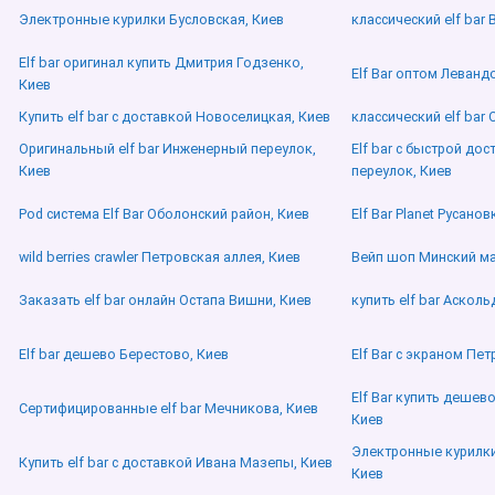
Электронные курилки Бусловская, Киев
классический elf bar
Elf bar оригинал купить Дмитрия Годзенко,
Elf Bar оптом Леванд
Киев
Купить elf bar с доставкой Новоселицкая, Киев
классический elf bar
Оригинальный elf bar Инженерный переулок,
Elf bar с быстрой до
Киев
переулок, Киев
Pod система Elf Bar Оболонский район, Киев
Elf Bar Planet Русанов
wild berries crawler Петровская аллея, Киев
Вейп шоп Минский ма
Заказать elf bar онлайн Остапа Вишни, Киев
купить elf bar Аскол
Elf bar дешево Берестово, Киев
Elf Bar с экраном Пет
Elf Bar купить дешев
Сертифицированные elf bar Мечникова, Киев
Киев
Электронные курилк
Купить elf bar с доставкой Ивана Мазепы, Киев
Киев