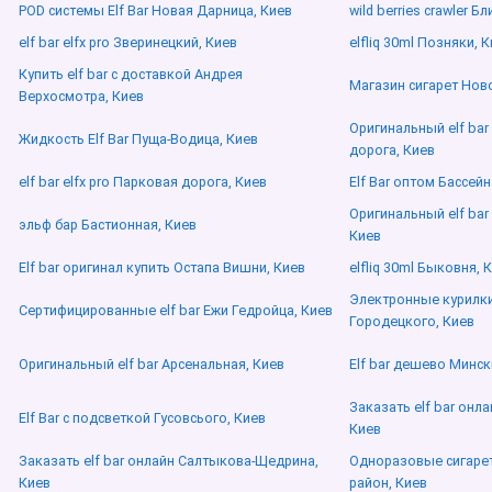
POD системы Elf Bar Новая Дарница, Киев
wild berries crawler 
elf bar elfx pro Зверинецкий, Киев
elfliq 30ml Позняки, 
Купить elf bar с доставкой Андрея
Магазин сигарет Нов
Верхосмотра, Киев
Оригинальный elf ba
Жидкость Elf Bar Пуща-Водица, Киев
дорога, Киев
elf bar elfx pro Парковая дорога, Киев
Elf Bar оптом Бассейн
Оригинальный elf ba
эльф бар Бастионная, Киев
Киев
Elf bar оригинал купить Остапа Вишни, Киев
elfliq 30ml Быковня, 
Электронные курилки
Сертифицированные elf bar Ежи Гедройца, Киев
Городецкого, Киев
Оригинальный elf bar Арсенальная, Киев
Elf bar дешево Минск
Заказать elf bar онл
Elf Bar с подсветкой Гусовсього, Киев
Киев
Заказать elf bar онлайн Салтыкова-Щедрина,
Одноразовые сигарет
Киев
район, Киев