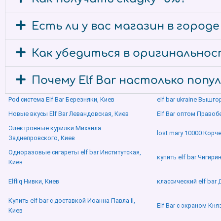
Есть ли у вас магазин в городе
Как убедиться в оригинальности
Почему Elf Bar настолько попу
Pod система Elf Bar Березняки, Киев
elf bar ukraine Вышг
Новые вкусы Elf Bar Левандовская, Киев
Elf Bar оптом Правоб
Электронные курилки Михаила
lost mary 10000 Корч
Заднепровского, Киев
Одноразовые сигареты elf bar Институтская,
купить elf bar Чигири
Киев
Elfliq Нивки, Киев
классический elf bar
Купить elf bar с доставкой Иоанна Павла ІІ,
Elf Bar с экраном Кн
Киев