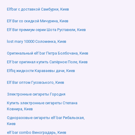
Elfbar с доставкой Самбурки, Киев
Elf Bar со скидкой Мичурина, Киев
Elf Bar премиум серии Шота Руставели, Киев
lost mary 10000 Соломенка, Киев
Оригинальный elf bar Петра Болбочана, Киев
Elf bar оригинал купить Сапёрное Поле, Киев
Elfliq жидкости Караваевы дачи, Киев
Elf Bar оптом Гусовського, Киев
Электронные сигареты Городня
Купить электронные сигареты Степана
Ковнира, Киев
Одноразовые сигареты elf bar Рибальская,
Киев
elf bar combo Виноградарь, Киев