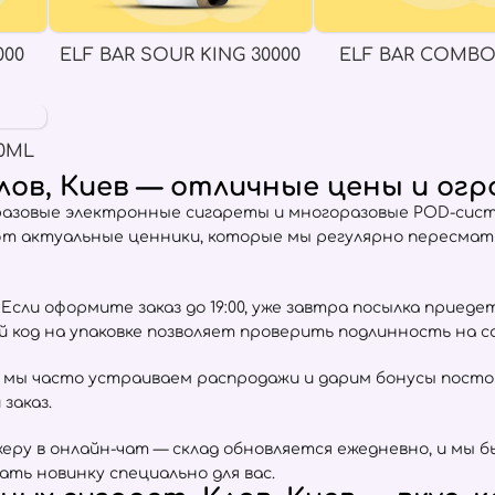
000
ELF BAR SOUR KING 30000
ELF BAR COMBO
0ML
Клов, Киев — отличные цены и ог
разовые электронные сигареты и многоразовые POD-сист
ют актуальные ценники, которые мы регулярно пересма
сли оформите заказ до 19:00, уже завтра посылка приеде
ый код на упаковке позволяет проверить подлинность на 
 мы часто устраиваем распродажи и дарим бонусы пост
заказ.
ру в онлайн-чат — склад обновляется ежедневно, и мы б
ать новинку специально для вас.