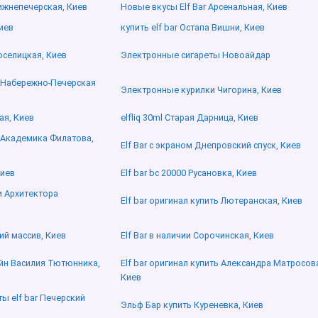
Ближнепечерская, Киев
Новые вкусы Elf Bar Арсенальная, Киев
Киев
купить elf bar Остапа Вишни, Киев
оселицкая, Киев
Электронные сигареты Новоайдар
r Набережно-Печерская
Электронные курилки Чигорина, Киев
ая, Киев
elfliq 30ml Старая Дарница, Киев
r Академика Филатова,
Elf Bar с экраном Днепровский спуск, Киев
Киев
Elf bar bc 20000 Русановка, Киев
 Архитектора
Elf bar оригинал купить Лютеранская, Киев
ий массив, Киев
Elf Bar в наличии Сорочинская, Киев
айн Василия Тютюнника,
Elf bar оригинал купить Александра Матросов
Киев
ы elf bar Печерский
Эльф Бар купить Куреневка, Киев