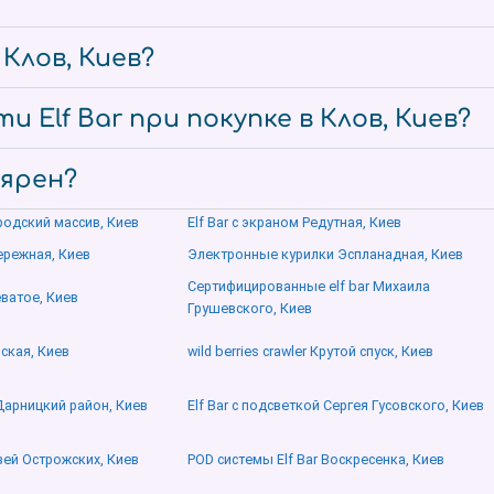
 Клов, Киев?
 Elf Bar при покупке в Клов, Киев?
лярен?
ородский массив, Киев
Elf Bar с экраном Редутная, Киев
ережная, Киев
Электронные курилки Эспланадная, Киев
Сертифицированные elf bar Михаила
еватое, Киев
Грушевского, Киев
нская, Киев
wild berries crawler Крутой спуск, Киев
 Дарницкий район, Киев
Elf Bar с подсветкой Сергея Гусовского, Киев
язей Острожских, Киев
POD системы Elf Bar Воскресенка, Киев