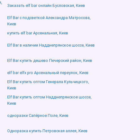
я,
Заказать elf bar онлайн Бусловская, Киев
Elf Bar с подсветкой Александра Матросова,
Киев
купить elf bar Арсенальная, Киев
Elf Bar в наличии Надднепрянское шоссе, Киев
Elf Bar купить дешево Печерский район, Киев
elf bar elfx pro Арсенальный переулок, Киев
Elf Bar купить оптом Генерала Кульчицкого,
Киев
Elf Bar купить оптом Надднепрянское шоссе,
Киев
,
одноразки Сапёрное Поле, Киев
Одноразка купить Петровская аллея, Киев