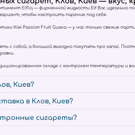
ых сигарет, Клов, Киев — вкус, 
сортимент
Elfliq
— фирменной жидкости Elf Bar, идеально п
 вариант, чтобы настроить парение под себя.
отики Kiwi Passion Fruit Guava — у нас только свежие пар
взять с собой, а большой выгодно покупать про запас. Пл
ровки.
ндиционированном складе с контролем температуры и вла
ов, Киев?
тавка в Клов, Киев?
ектронные сигареты?