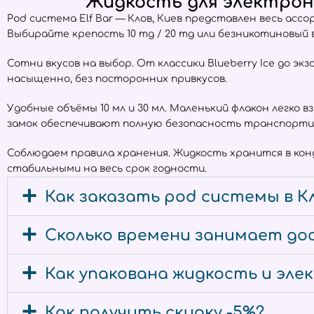
Жидкость для электронн
Pod система Elf Bar — Клов, Киев представлен весь ас
Выбирайте крепость 10 mg / 20 mg или безникотиновый
Сотни вкусов на выбор. От классики Blueberry Ice до экз
насыщенно, без посторонних привкусов.
Удобные объёмы 10 мл и 30 мл. Маленький флакон легко 
замок обеспечивают полную безопасность транспорти
Соблюдаем правила хранения. Жидкость хранится в ко
стабильными на весь срок годности.
Как заказать pod системы в Кл
Сколько времени занимает дос
Как упакована жидкость и эл
Как получить скидку -5%?