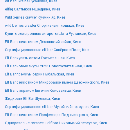
elf bar ukraine Русановка, Киев
elfliq Салтыкова-Щедрина, Киев
Wild berries crawler Кучмин яр, Киев
wild berries crawler Спортивная площадь, Киев
Купить электронные сигареты Шота Руставели, Киев
Elf Bar с никотином Деснянский район, Киев
Сертифицированные elf bar Сапёрное Поле, Киев
Elf Bar купить оптом Госпитальная, Киев
Elf Bar новые вкусы 2025 Новогоспитальная, Киев
Elf Bar премиум серии Рыбальская, Киев
Elf Bar с никотином Микрорайон имени Дзержинского, Киев
Elf Bar с экраном Евгения Коновальца, Киев
Жидкость Elf Bar Шулявка, Киев
Сертифицированные elf bar Музейный переулок, Киев
Elf Bar с никотином Профессора Подвысоцкого, Киев
Одноразовые сигареты elf bar Никольский переулок, Киев