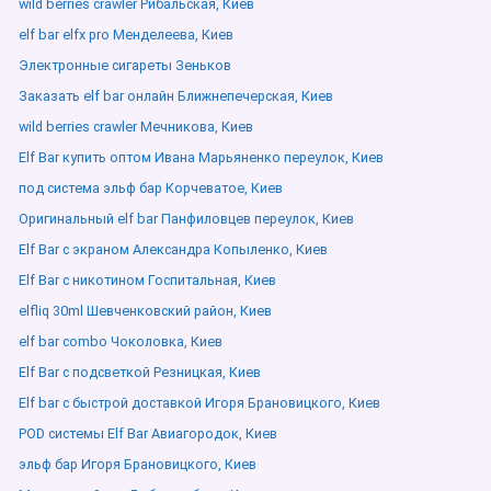
wild berries crawler Рибальская, Киев
elf bar elfx pro Менделеева, Киев
Электронные сигареты Зеньков
Заказать elf bar онлайн Ближнепечерская, Киев
wild berries crawler Мечникова, Киев
Elf Bar купить оптом Ивана Марьяненко переулок, Киев
под система эльф бар Корчеватое, Киев
Оригинальный elf bar Панфиловцев переулок, Киев
Elf Bar с экраном Александра Копыленко, Киев
Elf Bar с никотином Госпитальная, Киев
elfliq 30ml Шевченковский район, Киев
elf bar combo Чоколовка, Киев
Elf Bar с подсветкой Резницкая, Киев
Elf bar с быстрой доставкой Игоря Брановицкого, Киев
POD системы Elf Bar Авиагородок, Киев
эльф бар Игоря Брановицкого, Киев