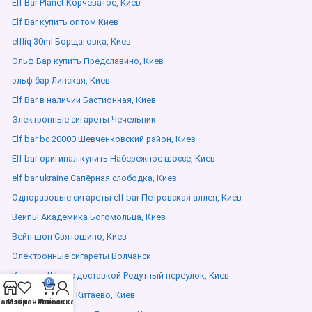
Elf Bar Planet Корчеватое, Киев
Elf Bar купить оптом Киев
elfliq 30ml Борщаговка, Киев
Эльф Бар купить Предславино, Киев
эльф бар Липская, Киев
Elf Bar в наличии Бастионная, Киев
Электронные сигареты Чечельник
Elf bar bc 20000 Шевченковский район, Киев
Elf bar оригинал купить Набережное шоссе, Киев
elf bar ukraine Сапёрная слободка, Киев
Одноразовые сигареты elf bar Петровская аллея, Киев
Вейпы Академика Богомольца, Киев
Вейп шоп Святошино, Киев
Электронные сигареты Волчанск
Купить elf bar с доставкой Редутный переулок, Киев
0
жижа эльф бар Китаево, Киев
агазин
Избранное
Мой аккаунт
Заказ