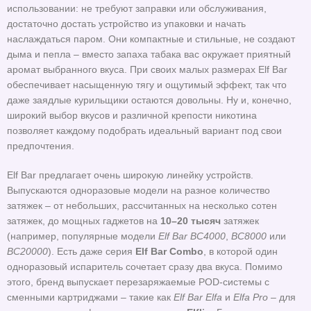
использовании: не требуют заправки или обслуживания,
достаточно достать устройство из упаковки и начать
наслаждаться паром. Они компактные и стильные, не создают
дыма и пепла – вместо запаха табака вас окружает приятный
аромат выбранного вкуса. При своих малых размерах Elf Bar
обеспечивает насыщенную тягу и ощутимый эффект, так что
даже заядлые курильщики остаются довольны. Ну и, конечно,
широкий выбор вкусов и различной крепости никотина
позволяет каждому подобрать идеальный вариант под свои
предпочтения.
Elf Bar предлагает очень широкую линейку устройств.
Выпускаются одноразовые модели на разное количество
затяжек – от небольших, рассчитанных на несколько сотен
затяжек, до мощных гаджетов на
10–20 тысяч
затяжек
(например, популярные модели
Elf Bar BC4000
,
BC8000
или
BC20000
). Есть даже серия
Elf Bar Combo
, в которой один
одноразовый испаритель сочетает сразу два вкуса. Помимо
этого, бренд выпускает перезаряжаемые POD-системы с
сменными картриджами – такие как
Elf Bar Elfa
и
Elfa Pro
– для