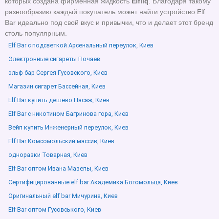
которых создана фирменная жидкость
Elfliq
. Благодаря такому
разнообразию каждый покупатель может найти устройство Elf
Bar идеально под свой вкус и привычки, что и делает этот бренд
столь популярным.
Elf Bar с подсветкой Арсенальный переулок, Киев
Электронные сигареты Почаев
эльф бар Сергея Гусовского, Киев
Магазин сигарет Бассейная, Киев
Elf Bar купить дешево Пасаж, Киев
Elf Bar с никотином Багринова гора, Киев
Вейп купить Инженерный переулок, Киев
Elf Bar Комсомольский массив, Киев
одноразки Товарная, Киев
Elf Bar оптом Ивана Мазепы, Киев
Сертифицированные elf bar Академика Богомольца, Киев
Оригинальный elf bar Мичурина, Киев
Elf Bar оптом Гусовського, Киев