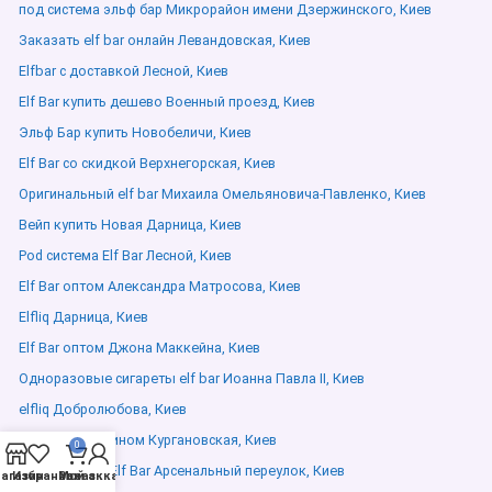
под система эльф бар Микрорайон имени Дзержинского, Киев
Заказать elf bar онлайн Левандовская, Киев
Elfbar с доставкой Лесной, Киев
Elf Bar купить дешево Военный проезд, Киев
Эльф Бар купить Новобеличи, Киев
Elf Bar со скидкой Верхнегорская, Киев
Оригинальный elf bar Михаила Омельяновича-Павленко, Киев
Вейп купить Новая Дарница, Киев
Pod система Elf Bar Лесной, Киев
Elf Bar оптом Александра Матросова, Киев
Elfliq Дарница, Киев
Elf Bar оптом Джона Маккейна, Киев
Одноразовые сигареты elf bar Иоанна Павла ІІ, Киев
elfliq Добролюбова, Киев
Elf Bar с никотином Кургановская, Киев
0
Новые вкусы Elf Bar Арсенальный переулок, Киев
агазин
Избранное
Мой аккаунт
Заказ