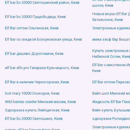
Elf bar bc 20000 Святошинский район, Киев
шоссе, Киев
Новые вкусы Elf Bar
Elf bar bc 20000 Пуща-Водица, Киев
батальонов, Киев
Elf Bar оптом Ольгинская, Киев
Электронные курилки
Elf Bar со скидкой Болсуновская улица, Киев
жижа эльф бар Вышго
Купить электронные 
Elf bar дешево Дорогожичи, Киев
Небесной Сотни, Кие
Elf Bar с никотином 
elf bar elfx pro Генерала Кульчицкого, Киев
Киев
Elf Bar в наличии Черногорская, Киев
Elf Bar оптом Парков
lost mary 10000 Осокорки, Киев
Вейп шоп Минский ма
Wild berries crawler Минский массив, Киев
Жидкость Elf Bar Пан
Одноразка купить Лейпцигская, Киев
Вейп купить Бутышев
Elf bar bc 20000 Святошино, Киев
одноразки Рогнединс
Электронные курилк
купить elf bar Героев Крут, Киев