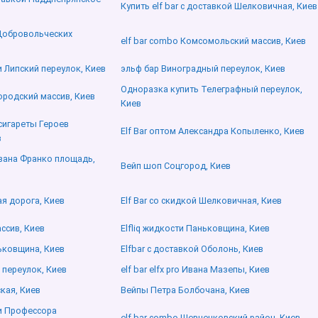
Купить elf bar с доставкой Шелковичная, Киев
 Добровольческих
elf bar combo Комсомольский массив, Киев
 Липский переулок, Киев
эльф бар Виноградный переулок, Киев
Одноразка купить Телеграфный переулок,
родский массив, Киев
Киев
сигареты Героев
Elf Bar оптом Александра Копыленко, Киев
в
Ивана Франко площадь,
Вейп шоп Соцгород, Киев
ая дорога, Киев
Elf Bar со скидкой Шелковичная, Киев
ссив, Киев
Elfliq жидкости Паньковщина, Киев
ьковщина, Киев
Elfbar с доставкой Оболонь, Киев
 переулок, Киев
elf bar elfx pro Ивана Мазепы, Киев
кая, Киев
Вейпы Петра Болбочана, Киев
и Профессора
elf bar combo Шевченковский район, Киев