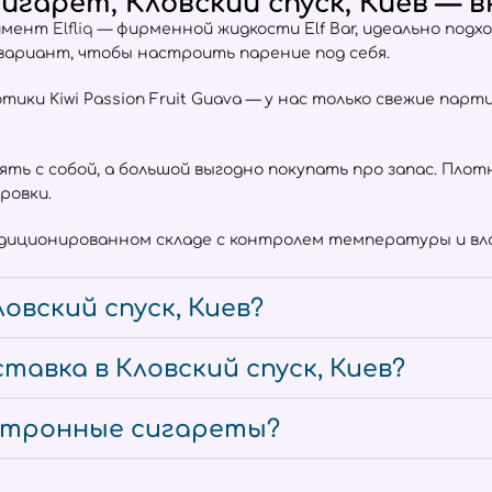
гарет, Кловский спуск, Киев — в
тимент
Elfliq
— фирменной жидкости Elf Bar, идеально подх
 вариант, чтобы настроить парение под себя.
отики Kiwi Passion Fruit Guava — у нас только свежие пар
взять с собой, а большой выгодно покупать про запас. Пл
ровки.
ндиционированном складе с контролем температуры и вла
овский спуск, Киев?
авка в Кловский спуск, Киев?
ектронные сигареты?