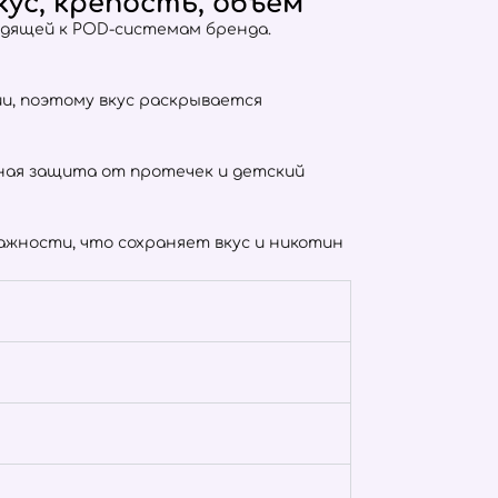
кус, крепость, объём
одящей к POD-системам бренда.
тии, поэтому вкус раскрывается
отная защита от протечек и детский
жности, что сохраняет вкус и никотин