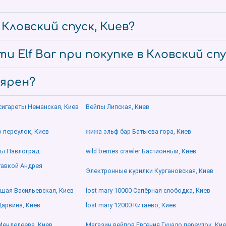
 Кловский спуск, Киев?
 Elf Bar при покупке в Кловский спу
лярен?
сигареты Неманская, Киев
Вейпы Липская, Киев
 переулок, Киев
жижа эльф бар Батыева гора, Киев
ты Павлоград
wild berries crawler Бастионный, Киев
ставкой Андрея
Электронные курилки Кургановская, Киев
шая Васильевская, Киев
lost mary 10000 Сапёрная слободка, Киев
Дарвина, Киев
lost mary 12000 Китаево, Киев
 Менделеева, Киев
Магазин вейпов Евгения Гуцало переулок, Ки