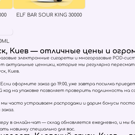
000
ELF BAR SOUR KING 30000
0ML
ск, Киев — отличные цены и огр
разовые электронные сигареты и многоразовые POD-сист
ют актуальные ценники, которые мы регулярно пересма
к, Киев.
сли оформите заказ до 19:00, уже завтра посылка приеде
ый код на упаковке позволяет проверить подлинность на 
 мы часто устраиваем распродажи и дарим бонусы пост
заказ.
ру в онлайн-чат — склад обновляется ежедневно, и мы б
ать новинку специально для вас.