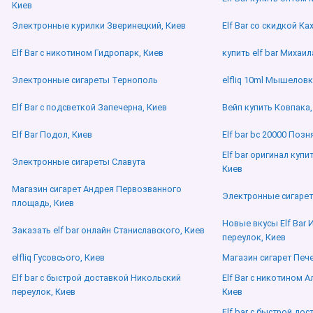
Киев
Электронные курилки Зверинецкий, Киев
Elf Bar со скидкой Ка
Elf Bar с никотином Гидропарк, Киев
купить elf bar Михаи
Электронные сигареты Тернополь
elfliq 10ml Мышеловк
Elf Bar с подсветкой Запечерна, Киев
Вейп купить Ковпака,
Elf Bar Подол, Киев
Elf bar bc 20000 Позн
Elf bar оригинал куп
Электронные сигареты Славута
Киев
Магазин сигарет Андрея Первозванного
Электронные сигарет
площадь, Киев
Новые вкусы Elf Bar
Заказать elf bar онлайн Станиславского, Киев
переулок, Киев
elfliq Гусовсього, Киев
Магазин сигарет Печ
Elf bar с быстрой доставкой Никольский
Elf Bar с никотином 
переулок, Киев
Киев
Elf bar с быстрой до