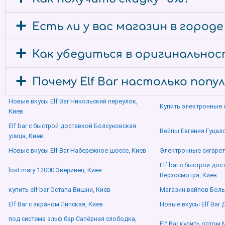
Есть ли у вас магазин в городе
Как убедиться в оригинальности
Почему Elf Bar настолько попу
Новые вкусы Elf Bar Никольский переулок,
Купить электронные 
Киев
Elf bar с быстрой доставкой Болсуновская
Вейпы Евгения Гуцало
улица, Киев
Новые вкусы Elf Bar Набережное шоссе, Киев
Электронные сигаре
Elf bar с быстрой до
lost mary 12000 Зверинец, Киев
Верхосмотра, Киев
купить elf bar Остапа Вишни, Киев
Магазин вейпов Боль
Elf Bar с экраном Липская, Киев
Новые вкусы Elf Bar 
под система эльф бар Сапёрная слободка,
Elf Bar купить оптом