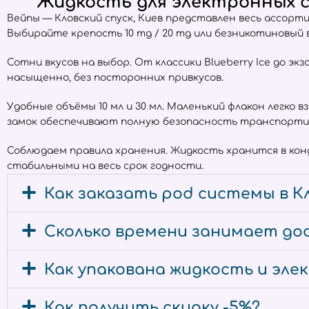
Жидкость для электронных си
Вейпы — Кловский спуск, Киев представлен весь ассор
Выбирайте крепость 10 mg / 20 mg или безникотиновый
Сотни вкусов на выбор. От классики Blueberry Ice до экз
насыщенно, без посторонних привкусов.
Удобные объёмы 10 мл и 30 мл. Маленький флакон легко 
замок обеспечивают полную безопасность транспорти
Соблюдаем правила хранения. Жидкость хранится в ко
стабильными на весь срок годности.
Как заказать pod системы в Кл
Сколько времени занимает дост
Как упакована жидкость и эл
Как получить скидку -5%?