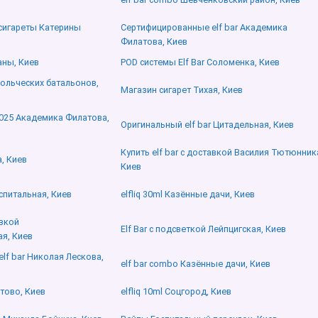
сигареты Катерины
Сертифицированные elf bar Академика
Филатова, Киев
аны, Киев
POD системы Elf Bar Соломенка, Киев
вольческих батальонов,
Магазин сигарет Тихая, Киев
2025 Академика Филатова,
Оригинальный elf bar Цитадельная, Киев
Купить elf bar с доставкой Василия Тютюнник
а, Киев
Киев
оспитальная, Киев
elfliq 30ml Казённые дачи, Киев
авкой
Elf Bar с подсветкой Лейпцигская, Киев
я, Киев
lf bar Николая Лескова,
elf bar combo Казённые дачи, Киев
стово, Киев
elfliq 10ml Соцгород, Киев