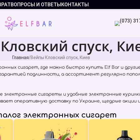
ВРАТ
ВОПРОСЫ И ОТВЕТЫ
КОНТАКТЫ
Кловский спуск, Ки
Главная
Вейпы Кловский спуск, Киев
онных сигарет, где можно быстро купить
Elf Bar
и други
с гарантией подлинности, а ассортимент регулярно попо
е электронные сигареты и удобные электронные курилки
чивает оперативную доставку по Украине, щедрые акции 
алог электронных сигарет