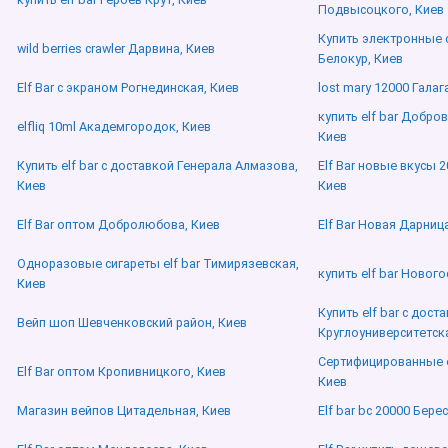
Подвысоцкого, Киев
Купить электронные 
wild berries crawler Дарвина, Киев
Белокур, Киев
Elf Bar с экраном Рогнединская, Киев
lost mary 12000 Галаг
купить elf bar Добро
elfliq 10ml Академгородок, Киев
Киев
Купить elf bar с доставкой Генерала Алмазова,
Elf Bar новые вкусы 
Киев
Киев
Elf Bar оптом Добролюбова, Киев
Elf Bar Новая Дарниц
Одноразовые сигареты elf bar Тимирязевская,
купить elf bar Новог
Киев
Купить elf bar с дост
Вейп шоп Шевченковский район, Киев
Круглоуниверситетска
Сертифицированные e
Elf Bar оптом Кропивницкого, Киев
Киев
Магазин вейпов Цитадельная, Киев
Elf bar bc 20000 Бере