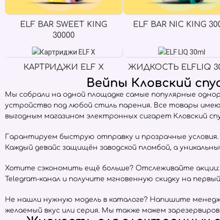
ELF BAR SWEET KING
ELF BAR NIC KING 30
30000
КАРТРИДЖИ ELF X
ЖИДКОСТЬ ELFLIQ 3
Вейпы Кловский спу
Мы собрали на одной площадке самые популярные одно
устройство под любой стиль парения. Все товары име
выгодным магазином электронных сигарет Кловский спус
Гарантируем быструю отправку и прозрачные условия. Е
Каждый девайс защищён заводской пломбой, а уникальн
Хотите сэкономить ещё больше? Отслеживайте акции:
Telegram-канал и получите мгновенную скидку на первый 
Не нашли нужную модель в каталоге? Напишите менедже
желаемый вкус или серия. Мы также можем зарезервиров