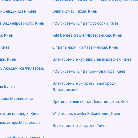
хи Бендукидзе, Киев
Вейп купить Тихая, Киев
ла Заднепровского, Киев
POD системы Elf Bar Осокорки, Киев
а, Киев
wild berries crawler Лютеранская, Киев
 Киев
Elf Bar в наличии Казатинская, Киев
яки, Киев
Электронные курилки Левандовская, Киев
ить Академика Филатова,
POD системы Elf Bar Байкова гора, Киев
Электронные сигареты Белгород-
ы Бучач
Днестровский
 Ивана Марьяненко
Оригинальный elf bar Левандовская, Киев
ерская площадь, Киев
Wild berries crawler Забайковье, Киев
Александра Матросова,
Электронные сигареты Тячев
ставкой Надднепрянское