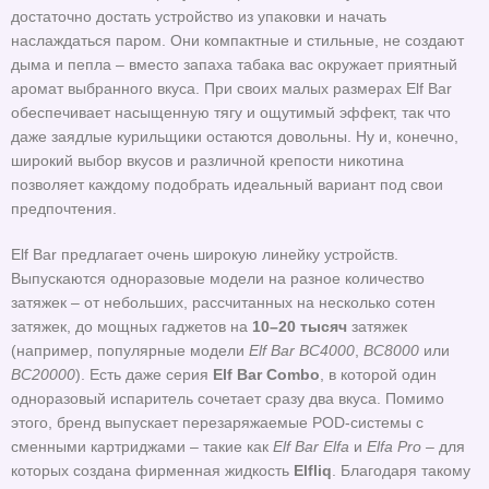
достаточно достать устройство из упаковки и начать
наслаждаться паром. Они компактные и стильные, не создают
дыма и пепла – вместо запаха табака вас окружает приятный
аромат выбранного вкуса. При своих малых размерах Elf Bar
обеспечивает насыщенную тягу и ощутимый эффект, так что
даже заядлые курильщики остаются довольны. Ну и, конечно,
широкий выбор вкусов и различной крепости никотина
позволяет каждому подобрать идеальный вариант под свои
предпочтения.
Elf Bar предлагает очень широкую линейку устройств.
Выпускаются одноразовые модели на разное количество
затяжек – от небольших, рассчитанных на несколько сотен
затяжек, до мощных гаджетов на
10–20 тысяч
затяжек
(например, популярные модели
Elf Bar BC4000
,
BC8000
или
BC20000
). Есть даже серия
Elf Bar Combo
, в которой один
одноразовый испаритель сочетает сразу два вкуса. Помимо
этого, бренд выпускает перезаряжаемые POD-системы с
сменными картриджами – такие как
Elf Bar Elfa
и
Elfa Pro
– для
которых создана фирменная жидкость
Elfliq
. Благодаря такому