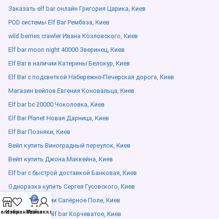
Заказать elf bar онлайн Григория Царика, Киев
POD системы Elf Bar Рембаза, Киев
wild berries crawler Ивана Козловского, Киев
Elf bar moon night 40000 Зверинец, Киев
Elf Bar в наличии Катерины Белокур, Киев
Elf Bar с подсветкой Набережно-Печерская дорога, Киев
Магазин вейпов Евгения Коновальца, Киев
Elf bar bc 20000 Чоколовка, Киев
Elf Bar Planet Новая Дарница, Киев
Elf Bar Позняки, Киев
Вейп купить Виноградный переулок, Киев
Вейп купить Джона Маккейна, Киев
Elf bar с быстрой доставкой Банковая, Киев
Одноразка купить Сергея Гусовского, Киев
0
Elf Bar в наличии Сапёрное Поле, Киев
агазин
Избранное
Мой аккаунт
Заказ
классический elf bar Корчеватое, Киев