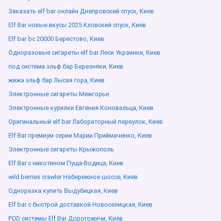
Заказать elf bar онлайн Днепровский спуск, Киев
Elf Bar новые вкусы 2025 Кловский спуск, Киев
Elf bar bc 20000 Берестово, Киев
Одноразовые сигареты elf bar Леси Украинки, Киев
под система эльф бар Березняки, Киев
жижа эльф бар Лысая гора, Киев
Электронные сигареты Межгорье
Электронные курилки Евгения Коновальца, Киев
Оригинальный elf bar Лабораторный переулок, Киев
Elf Bar премиум серии Марии Приймаченко, Киев
Электронные сигареты Крыжополь
Elf Bar с никотином Пуща-Водица, Киев
wild berries crawler Набережное шоссе, Киев
Одноразка купить Выдубицкая, Киев
Elf bar с быстрой доставкой Новоселицкая, Киев
POD системы Elf Bar Дорогожичи, Киев