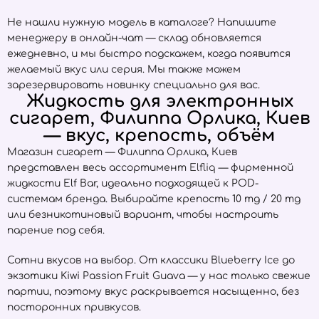
Не нашли нужную модель в каталоге? Напишите
менеджеру в онлайн-чат — склад обновляется
ежедневно, и мы быстро подскажем, когда появится
желаемый вкус или серия. Мы также можем
зарезервировать новинку специально для вас.
Жидкость для электронных
сигарет, Филиппа Орлика, Киев
— вкус, крепость, объём
Магазин сигарет — Филиппа Орлика, Киев
представлен весь ассортимент
Elfliq
— фирменной
жидкости Elf Bar, идеально подходящей к POD-
системам бренда. Выбирайте крепость 10 mg / 20 mg
или безникотиновый вариант, чтобы настроить
парение под себя.
Сотни вкусов на выбор. От классики Blueberry Ice до
экзотики Kiwi Passion Fruit Guava — у нас только свежие
партии, поэтому вкус раскрывается насыщенно, без
посторонних привкусов.