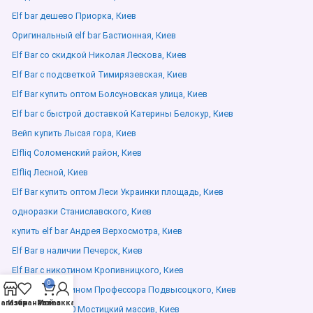
Elf bar дешево Приорка, Киев
Оригинальный elf bar Бастионная, Киев
Elf Bar со скидкой Николая Лескова, Киев
Elf Bar с подсветкой Тимирязевская, Киев
Elf Bar купить оптом Болсуновская улица, Киев
Elf bar с быстрой доставкой Катерины Белокур, Киев
Вейп купить Лысая гора, Киев
Elfliq Соломенский район, Киев
Elfliq Лесной, Киев
Elf Bar купить оптом Леси Украинки площадь, Киев
одноразки Станиславского, Киев
купить elf bar Андрея Верхосмотра, Киев
Elf Bar в наличии Печерск, Киев
Elf Bar с никотином Кропивницкого, Киев
0
Elf Bar с никотином Профессора Подвысоцкого, Киев
агазин
Избранное
Мой аккаунт
Заказ
lost mary 10000 Мостицкий массив, Киев