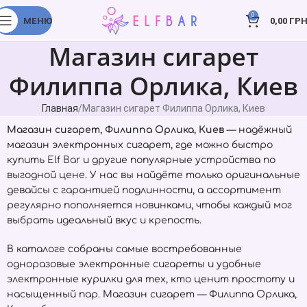
0
МЕНЮ
0,00
ГРН
Магазин сигарет
Филиппа Орлика, Киев
Главная
Магазин сигарет Филиппа Орлика, Киев
Магазин сигарет, Филиппа Орлика, Киев
— надёжный
магазин электронных сигарет, где можно быстро
купить
Elf Bar
и другие популярные устройства по
выгодной цене. У нас вы найдёте только оригинальные
девайсы с гарантией подлинности, а ассортимент
регулярно пополняется новинками, чтобы каждый мог
выбрать идеальный вкус и крепость.
В каталоге собраны самые востребованные
одноразовые электронные сигареты и удобные
электронные курилки для тех, кто ценит простоту и
насыщенный пар. Магазин сигарет — Филиппа Орлика,