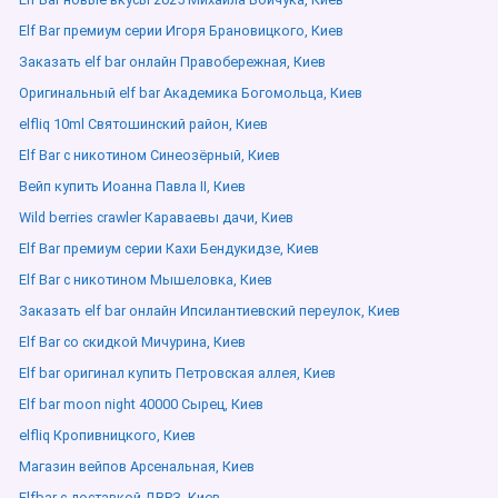
Elf Bar премиум серии Игоря Брановицкого, Киев
Заказать elf bar онлайн Правобережная, Киев
Оригинальный elf bar Академика Богомольца, Киев
elfliq 10ml Святошинский район, Киев
Elf Bar с никотином Синеозёрный, Киев
Вейп купить Иоанна Павла ІІ, Киев
Wild berries crawler Караваевы дачи, Киев
Elf Bar премиум серии Кахи Бендукидзе, Киев
Elf Bar с никотином Мышеловка, Киев
Заказать elf bar онлайн Ипсилантиевский переулок, Киев
Elf Bar со скидкой Мичурина, Киев
Elf bar оригинал купить Петровская аллея, Киев
Elf bar moon night 40000 Сырец, Киев
elfliq Кропивницкого, Киев
Магазин вейпов Арсенальная, Киев
Elfbar с доставкой ДВРЗ, Киев