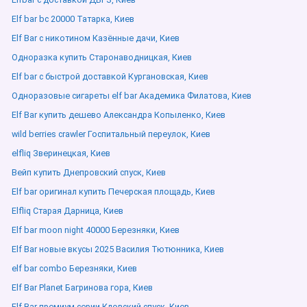
Elf bar bc 20000 Татарка, Киев
Elf Bar с никотином Казённые дачи, Киев
Одноразка купить Старонаводницкая, Киев
Elf bar с быстрой доставкой Кургановская, Киев
Одноразовые сигареты elf bar Академика Филатова, Киев
Elf Bar купить дешево Александра Копыленко, Киев
wild berries crawler Госпитальный переулок, Киев
elfliq Зверинецкая, Киев
Вейп купить Днепровский спуск, Киев
Elf bar оригинал купить Печерская площадь, Киев
Elfliq Старая Дарница, Киев
Elf bar moon night 40000 Березняки, Киев
Elf Bar новые вкусы 2025 Василия Тютюнника, Киев
elf bar combo Березняки, Киев
Elf Bar Planet Багринова гора, Киев
Elf Bar премиум серии Кловский спуск, Киев