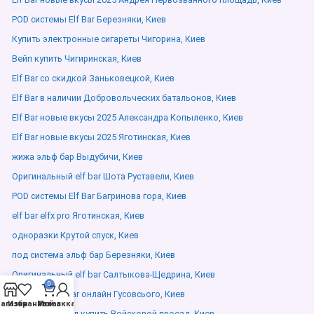
POD системы Elf Bar Березняки, Киев
Купить электронные сигареты Чигорина, Киев
Вейп купить Чигиринская, Киев
Elf Bar со скидкой Заньковецкой, Киев
Elf Bar в наличии Добровольческих батальонов, Киев
Elf Bar новые вкусы 2025 Александра Копыленко, Киев
Elf Bar новые вкусы 2025 Яготинская, Киев
жижа эльф бар Выдубичи, Киев
Оригинальный elf bar Шота Руставели, Киев
POD системы Elf Bar Багринова гора, Киев
elf bar elfx pro Яготинская, Киев
одноразки Крутой спуск, Киев
под система эльф бар Березняки, Киев
Оригинальный elf bar Салтыкова-Щедрина, Киев
0
Заказать elf bar онлайн Гусовсього, Киев
агазин
Избранное
Мой аккаунт
Заказ
Elf bar оригинал купить Войсковой проезд, Киев