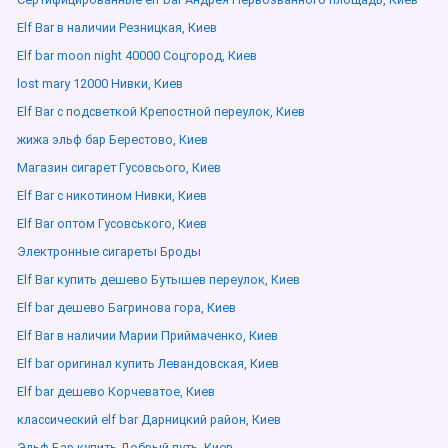
Elf Bar в наличии Резницкая, Киев
Elf bar moon night 40000 Соцгород, Киев
lost mary 12000 Нивки, Киев
Elf Bar с подсветкой Крепостной переулок, Киев
жижа эльф бар Берестово, Киев
Магазин сигарет Гусовсього, Киев
Elf Bar с никотином Нивки, Киев
Elf Bar оптом Гусовського, Киев
Электронные сигареты Броды
Elf Bar купить дешево Бутышев переулок, Киев
Elf bar дешево Багринова гора, Киев
Elf Bar в наличии Марии Приймаченко, Киев
Elf bar оригинал купить Левандовская, Киев
Elf bar дешево Корчеватое, Киев
классический elf bar Дарницкий район, Киев
Эльф Бар купить Добрый путь, Киев