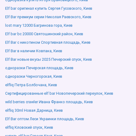
Elf bar оригинал купить Сергея Гусовского, Киев
Elf Bar премиум серии Николая Раевского, Киев
lost mary 12000 Багринова гора, Киев
Elf bar bc 20000 Святошинский район, Киев
Elf Bar с никотином Спортивная площадь, Киев
Elf Bar в наличии Ковпака, Киев
Elf Bar новые вкусы 2025 Печерский спуск, Киев
одноразки Печерская площадь, Киев
одноразки Черногорская, Киев
elfliq Петра Болбочана, Киев
Сертифицированные elf bar Новопечерский переулок, Киев
wild berries crawler Ивана Франко площадь, Киев
elfliq 30ml Новая Дарница, Киев
Elf Bar оптом Леси Украинки площадь, Киев
elfliq Кловский спуск, Киев
купить elf bar Героев Крут, Киев