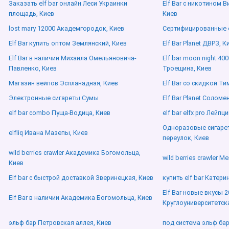
Заказать elf bar онлайн Леси Украинки
Elf Bar с никотином 
площадь, Киев
Киев
lost mary 12000 Академгородок, Киев
Сертифицированные e
Elf Bar купить оптом Землянский, Киев
Elf Bar Planet ДВРЗ, К
Elf Bar в наличии Михаила Омельяновича-
Elf bar moon night 40
Павленко, Киев
Троещина, Киев
Магазин вейпов Эспланадная, Киев
Elf Bar со скидкой Т
Электронные сигареты Сумы
Elf Bar Planet Соломе
elf bar combo Пуща-Водица, Киев
elf bar elfx pro Лейпц
Одноразовые сигареты
elfliq Ивана Мазепы, Киев
переулок, Киев
wild berries crawler Академика Богомольца,
wild berries crawler 
Киев
Elf bar с быстрой доставкой Зверинецкая, Киев
купить elf bar Катер
Elf Bar новые вкусы 2
Elf Bar в наличии Академика Богомольца, Киев
Круглоуниверситетска
эльф бар Петровская аллея, Киев
под система эльф ба