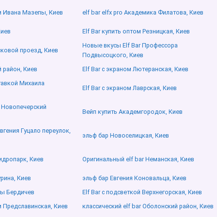
 Ивана Мазепы, Киев
elf bar elfx pro Академика Филатова, Киев
Киев
Elf Bar купить оптом Резницкая, Киев
Новые вкусы Elf Bar Профессора
йсковой проезд, Киев
Подвысоцкого, Киев
й район, Киев
Elf Bar с экраном Лютеранская, Киев
ставкой Михаила
Elf Bar с экраном Лаврская, Киев
и Новопечерский
Вейп купить Академгородок, Киев
Евгения Гуцало переулок,
эльф бар Новоселицкая, Киев
Гидропарк, Киев
Оригинальный elf bar Неманская, Киев
рина, Киев
эльф бар Евгения Коновальца, Киев
ты Бердичев
Elf Bar с подсветкой Верхнегорская, Киев
 Предславинская, Киев
классический elf bar Оболонский район, Киев