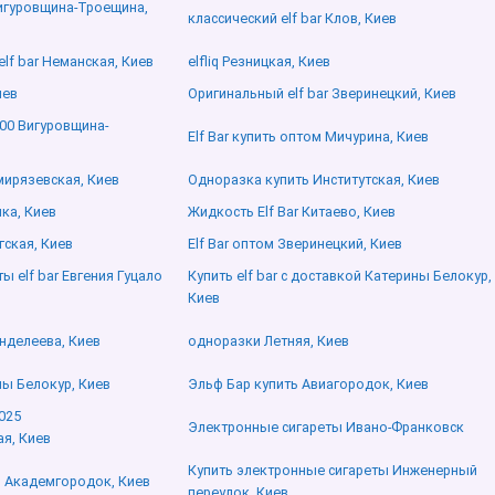
Вигуровщина-Троещина,
классический elf bar Клов, Киев
lf bar Неманская, Киев
elfliq Резницкая, Киев
иев
Оригинальный elf bar Зверинецкий, Киев
000 Вигуровщина-
Elf Bar купить оптом Мичурина, Киев
имирязевская, Киев
Одноразка купить Институтская, Киев
нка, Киев
Жидкость Elf Bar Китаево, Киев
игская, Киев
Elf Bar оптом Зверинецкий, Киев
 elf bar Евгения Гуцало
Купить elf bar с доставкой Катерины Белокур,
Киев
Менделеева, Киев
одноразки Летняя, Киев
ины Белокур, Киев
Эльф Бар купить Авиагородок, Киев
025
Электронные сигареты Ивано-Франковск
я, Киев
Купить электронные сигареты Инженерный
р Академгородок, Киев
переулок, Киев