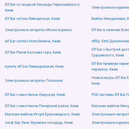
Elf Bar со скидкой Леонида Первомайского,
Электронные курилки
Киев
Elf Bar оптом Лейпцигская, Киев
Вейпы Менделеева, 
Электронные сигареты Монастыриска
Elf Bar в наличии Во
elf bar combo Новобеличи, Киев
elfliq 10ml Деснянски
Elf bar с быстрой до
Elf Bar Planet Батыева гора, Киев
Грушевского, Киев
Elf Bar премиум сери
купить elf bar Левандовская, Киев
переулок, Киев
Новые вкусы Elf Bar 
Электронные сигареты Попасная
Киев
Elf Bar с никотином Лаврская, Киев
POD системы Elf Bar 
Elf Bar с никотином Печерский район, Киев
Магазин вейпов Мичу
Магазин вейпов Игоря Брановицкого, Киев
Электронные сигаре
эльф бар Леси Украинки площадь, Киев
Электронные курилки