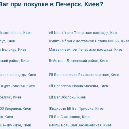
Bar при покупке в Печерск, Киев?
?
 Шелковичная, Киев
elf bar elfx pro Печерская площадь, Киев
рут, Киев
Купить elf bar с доставкой Остапа Вишни, Кие
ы Белокур, Киев
Магазин вейпов Печерская площадь, Киев
вский район, Киев
Вейп шоп Деснянский район, Киев
 Славы площадь, Киев
Elf Bar в наличии Ближнепечерская, Киев
о Кургановская, Киев
Elf Bar оптом Ивана Мазепы, Киев
беличи, Киев
Elf Bar Оболонь, Киев
000 Зверинец, Киев
Жидкость Elf Bar Приорка, Киев
аж, Киев
Elf Bar Святошино, Киев
 Бендукидзе, Киев
Вейпы Большая Васильевская, Киев