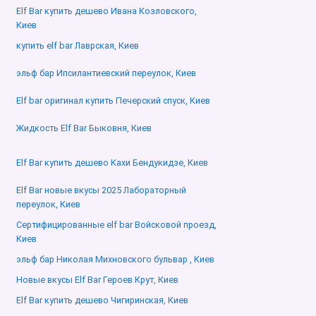
Elf Bar купить дешево Ивана Козловского,
Киев
купить elf bar Лаврская, Киев
эльф бар Ипсилантиевский переулок, Киев
Elf bar оригинал купить Печерский спуск, Киев
Жидкость Elf Bar Быковня, Киев
Elf Bar купить дешево Кахи Бендукидзе, Киев
Elf Bar новые вкусы 2025 Лабораторный
переулок, Киев
Сертифицированные elf bar Войсковой проезд,
Киев
эльф бар Николая Михновского бульвар , Киев
Новые вкусы Elf Bar Героев Крут, Киев
Elf Bar купить дешево Чигиринская, Киев