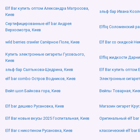
Elf Bar купить оптом Александра Матросова,
эльф бар Ивана Козл
Киев
Сертифицированные elf bar Андрея
Elfliq Соломенский ра
Верхосмотра, Киев
wild berries crawler Сапёрное Поле, Киев
Elf Bar со скидкой Н
Купить электронные сигареты Гусовсього,
Elfliq жидкости Дарни
Киев
эльф бар Салтыкова-Щедрина, Киев
Elf Bar купить оптом 
elf bar combo Остров Водников, Киев
Электронные сигаре
Вейп шоп Байкова гора, Киев
Вейпы Товарная, Кие
Elf bar дешево Русановка, Киев
Магазин сигарет Круг
Elf Bar новые вкусы 2025 Госпитальная, Киев
Оригинальный elf bar
Elf Bar с никотином Русановка, Киев
классический elf bar 