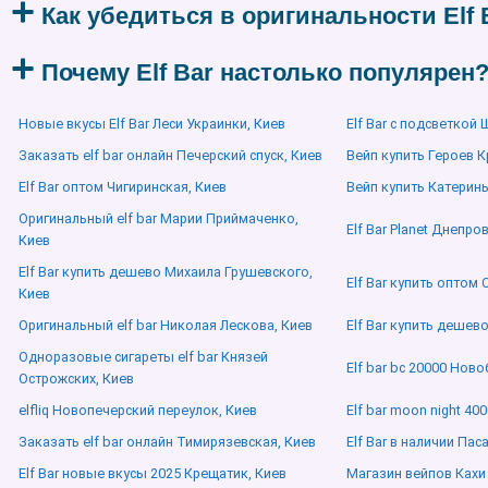
Как убедиться в оригинальности Elf 
Почему Elf Bar настолько популярен
Новые вкусы Elf Bar Леси Украинки, Киев
Elf Bar с подсветкой
Заказать elf bar онлайн Печерский спуск, Киев
Вейп купить Героев К
Elf Bar оптом Чигиринская, Киев
Вейп купить Катерин
Оригинальный elf bar Марии Приймаченко,
Elf Bar Planet Днепро
Киев
Elf Bar купить дешево Михаила Грушевского,
Elf Bar купить оптом
Киев
Оригинальный elf bar Николая Лескова, Киев
Elf Bar купить дешев
Одноразовые сигареты elf bar Князей
Elf bar bc 20000 Ново
Острожских, Киев
elfliq Новопечерский переулок, Киев
Elf bar moon night 40
Заказать elf bar онлайн Тимирязевская, Киев
Elf Bar в наличии Пас
Elf Bar новые вкусы 2025 Крещатик, Киев
Магазин вейпов Кахи