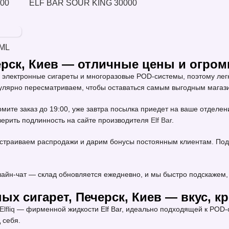
000
ELF BAR SOUR KING 30000
ML
черск, Киев — отличные цены и огро
лектронные сигареты и многоразовые POD-системы, поэтому легк
улярно пересматриваем, чтобы оставаться самым выгодным магази
мите заказ до 19:00, уже завтра посылка приедет на ваше отдел
оверить подлинность на сайте производителя
Elf Bar
.
устраиваем распродажи и дарим бонусы постоянным клиентам. Под
айн-чат — склад обновляется ежедневно, и мы быстро подскажем, 
ых сигарет, Печерск, Киев — вкус, к
Elfliq
— фирменной жидкости Elf Bar, идеально подходящей к POD-с
 себя.