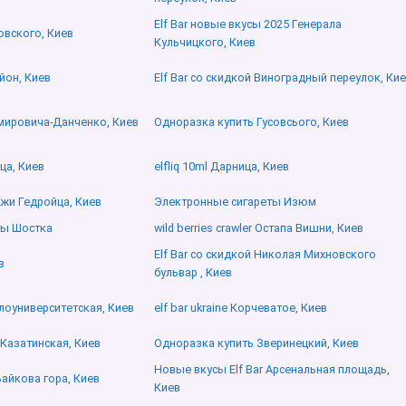
Elf Bar новые вкусы 2025 Генерала
овского, Киев
Кульчицкого, Киев
йон, Киев
Elf Bar со скидкой Виноградный переулок, Ки
емировича-Данченко, Киев
Одноразка купить Гусовсього, Киев
ца, Киев
elfliq 10ml Дарница, Киев
Ежи Гедройца, Киев
Электронные сигареты Изюм
ты Шостка
wild berries crawler Остапа Вишни, Киев
Elf Bar со скидкой Николая Михновского
в
бульвар , Киев
лоуниверситетская, Киев
elf bar ukraine Корчеватое, Киев
 Казатинская, Киев
Одноразка купить Зверинецкий, Киев
Новые вкусы Elf Bar Арсенальная площадь,
Байкова гора, Киев
Киев