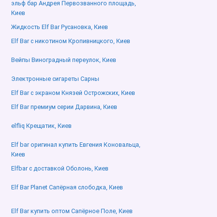
эльф бар Андрея Первозванного площадь,
Киев
Жидкость Elf Bar Русановка, Киев
Elf Bar с никотином Кропивницкого, Киев
Вейпы Виноградный переулок, Киев
Электронные сигареты Сарны
Elf Bar с экраном Князей Острожских, Киев
Elf Bar премиум серии Дарвина, Киев
elfliq Крещатик, Киев
Elf bar оригинал купить Евгения Коновальца,
Киев
Elfbar с доставкой Оболонь, Киев
Elf Bar Planet Сапёрная слободка, Киев
Elf Bar купить оптом Сапёрное Поле, Киев