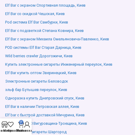
Elf Bar с экраном Спортивная площадь, Киев
Elf Bar со скидкой Чешская, Киев
Pod система Elf Bar Самбурки, Киев
Elf Bar с подсветкой Степана Ковнира, Киев
Elf Bar с экраном Михаила Омельяновича-Павленко, Киев
POD системы Elf Bar Старая Дарница, Киев
Wild berries crawler Дорогожичи, Киев
Купить электронные сигареты Инженерный переулок, Киев
Elf Bar купить оптом Зверинецкий, Киев
Электронные сигареты Беловодск
эльф бар Бутышев переулок, Киев
Одноразка купить Днепровский спуск, Киев
Elf Bar в наличии Петровская аллея, Киев
Elf bar с быстрой доставкой Мичурина, Киев
0
lost mary 12000 Вигуровщина-Троещина, Киев
агазин
Избранное
Мой аккаунт
Заказ
Электронные сигареты Шаргород