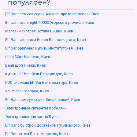
популярен?
Elf Bar премиум серии Александра Матросова, Киев
Elf bar moon night 40000 Угорское урочище, Киев
Магазин сигарет Остапа Вишни, Киев
Elf Bar с экраном Игоря Брановицкого, Киев
Elf bar оригинал купить Институтская, Киев
elfliq 30ml Китаево, Киев
Вейп шоп Нивки, Киев
купить elf bar Кахи Бендукидзе, Киев
POD системы Elf Bar Батыева гора, Киев
эльф бар Ковпака, Киев
Elf Bar премиум серии Зверинецкий, Киев
Электронные сигареты Кобеляки
Электронные сигареты Бучач
Elf bar с быстрой доставкой Гусовського, Киев
Elf Bar оптом Верхнегорская, Киев