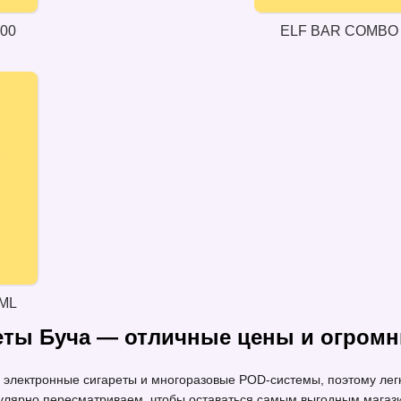
000
ELF BAR COMBO 
ML
еты Буча — отличные цены и огром
лектронные сигареты и многоразовые POD-системы, поэтому легк
гулярно пересматриваем, чтобы оставаться самым выгодным магази