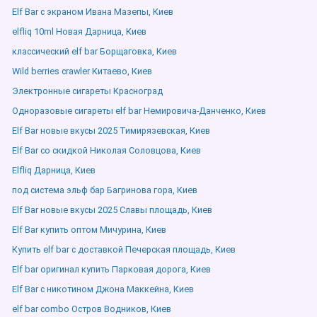
Elf Bar с экраном Ивана Мазепы, Киев
elfliq 10ml Новая Дарница, Киев
классический elf bar Борщаговка, Киев
Wild berries crawler Китаево, Киев
Электронные сигареты Красноград
Одноразовые сигареты elf bar Немировича-Данченко, Киев
Elf Bar новые вкусы 2025 Тимирязевская, Киев
Elf Bar со скидкой Николая Соловцова, Киев
Elfliq Дарница, Киев
под система эльф бар Багринова гора, Киев
Elf Bar новые вкусы 2025 Славы площадь, Киев
Elf Bar купить оптом Мичурина, Киев
Купить elf bar с доставкой Печерская площадь, Киев
Elf bar оригинал купить Парковая дорога, Киев
Elf Bar с никотином Джона Маккейна, Киев
elf bar combo Остров Водников, Киев