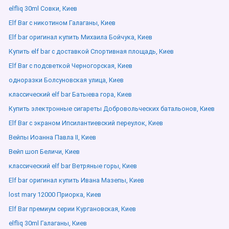
elfliq 30ml Совки, Киев
Elf Bar с никотином Галаганы, Киев
Elf bar оригинал купить Михаила Бойчука, Киев
Купить elf bar с доставкой Спортивная площадь, Киев
Elf Bar с подсветкой Черногорская, Киев
одноразки Болсуновская улица, Киев
классический elf bar Батыева гора, Киев
Купить электронные сигареты Добровольческих батальонов, Киев
Elf Bar с экраном Ипсилантиевский переулок, Киев
Вейпы Иоанна Павла ІІ, Киев
Вейп шоп Беличи, Киев
классический elf bar Ветряные горы, Киев
Elf bar оригинал купить Ивана Мазепы, Киев
lost mary 12000 Приорка, Киев
Elf Bar премиум серии Кургановская, Киев
elfliq 30ml Галаганы, Киев