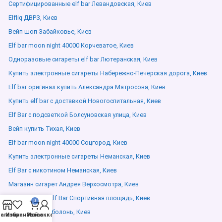
Сертифицированные elf bar Левандовская, Киев
Elfliq ДВРЗ, Киев
Вейп шоп Забайковье, Киев
Elf bar moon night 40000 Корчеватое, Киев
Одноразовые сигареты elf bar Лютеранская, Киев
Купить электронные сигареты Набережно-Печерская дорога, Киев
Elf bar оригинал купить Александра Матросова, Киев
Купить elf bar с доставкой Новогоспитальная, Киев
Elf Bar с подсветкой Болсуновская улица, Киев
Вейп купить Тихая, Киев
Elf bar moon night 40000 Соцгород, Киев
Купить электронные сигареты Неманская, Киев
Elf Bar с никотином Неманская, Киев
Магазин сигарет Андрея Верхосмотра, Киев
Новые вкусы Elf Bar Спортивная площадь, Киев
0
Elf Bar Planet Оболонь, Киев
агазин
Избранное
Мой аккаунт
Заказ