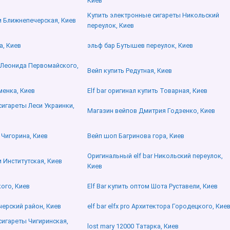
Киев
Купить электронные сигареты Никольский
 Ближнепечерская, Киев
переулок, Киев
а, Киев
эльф бар Бутышев переулок, Киев
r Леонида Первомайского,
Вейп купить Редутная, Киев
менка, Киев
Elf bar оригинал купить Товарная, Киев
сигареты Леси Украинки,
Магазин вейпов Дмитрия Годзенко, Киев
 Чигорина, Киев
Вейп шоп Багринова гора, Киев
Оригинальный elf bar Никольский переулок,
 Институтская, Киев
Киев
ого, Киев
Elf Bar купить оптом Шота Руставели, Киев
ечерский район, Киев
elf bar elfx pro Архитектора Городецкого, Кие
сигареты Чигиринская,
lost mary 12000 Татарка, Киев