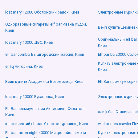
lost mary 12000 Оболонский район, Киев
Электронные курилки
Одноразовые сигареты elf bar Ивана Кудри,
Вейп купить Демиевк
Киев
Оригинальный elf ba
lost mary 10000 ДВС, Киев
Киев
elf bar combo Вышгородский массив, Киев
Elf bar bc 20000 Соло
Купить электронные 
elfliq Чигорина, Киев
Киев
Вейп купить Академика Богомольца, Киев
Elf Bar премиум серии
lost mary 10000 Русановка, Киев
Электронные курилки
Elf Bar премиум серии Академика Филатова,
эльф бар Станиславск
Киев
классический elf bar Угорское урочище, Киев
wild berries crawler П
Elf bar moon night 40000 Микрорайон имени
Купить электронные 