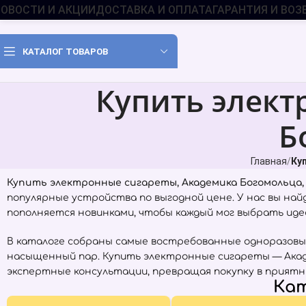
ОВОСТИ И АКЦИИ
ДОСТАВКА И ОПЛАТА
ГАРАНТИЯ И ВОЗ
КАТАЛОГ ТОВАРОВ
Купить элект
Б
Главная
Ку
Купить электронные сигареты, Академика Богомольца,
популярные устройства по выгодной цене. У нас вы на
пополняется новинками, чтобы каждый мог выбрать идеа
В каталоге собраны самые востребованные одноразовы
насыщенный пар. Купить электронные сигареты — Акад
экспертные консультации, превращая покупку в приятн
Кат