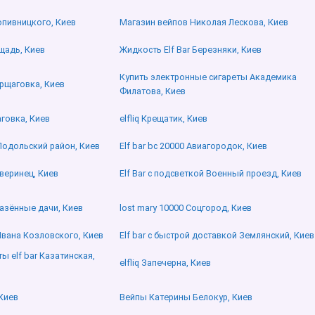
ропивницкого, Киев
Магазин вейпов Николая Лескова, Киев
ощадь, Киев
Жидкость Elf Bar Березняки, Киев
Купить электронные сигареты Академика
орщаговка, Киев
Филатова, Киев
говка, Киев
elfliq Крещатик, Киев
 Подольский район, Киев
Elf bar bc 20000 Авиагородок, Киев
Зверинец, Киев
Elf Bar с подсветкой Военный проезд, Киев
Казённые дачи, Киев
lost mary 10000 Соцгород, Киев
Ивана Козловского, Киев
Elf bar с быстрой доставкой Землянский, Киев
 elf bar Казатинская,
elfliq Запечерна, Киев
Киев
Вейпы Катерины Белокур, Киев