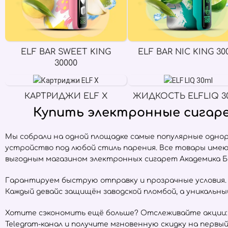
ELF BAR SWEET KING
ELF BAR NIC KING 30
30000
КАРТРИДЖИ ELF X
ЖИДКОСТЬ ELFLIQ 3
Купить электронные сигаре
Мы собрали на одной площадке самые популярные одно
устройство под любой стиль парения. Все товары име
выгодным магазином электронных сигарет Академика Бо
Гарантируем быструю отправку и прозрачные условия. Е
Каждый девайс защищён заводской пломбой, а уникальн
Хотите сэкономить ещё больше? Отслеживайте акции:
Telegram-канал и получите мгновенную скидку на первый 