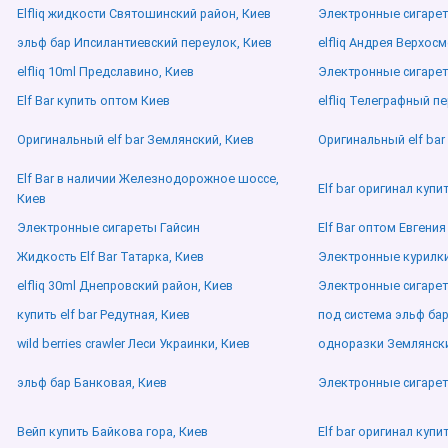
Elfliq жидкости Святошинский район, Киев
Электронные сигаре
эльф бар Ипсилантиевский переулок, Киев
elfliq Андрея Верхосм
elfliq 10ml Предславино, Киев
Электронные сигаре
Elf Bar купить оптом Киев
elfliq Телеграфный п
Оригинальный elf bar Землянский, Киев
Оригинальный elf bar
Elf Bar в наличии Железнодорожное шоссе,
Elf bar оригинал куп
Киев
Электронные сигареты Гайсин
Elf Bar оптом Евгения
Жидкость Elf Bar Татарка, Киев
Электронные курилки
elfliq 30ml Днепровский район, Киев
Электронные сигаре
купить elf bar Редутная, Киев
под система эльф ба
wild berries crawler Леси Украинки, Киев
одноразки Землянски
эльф бар Банковая, Киев
Электронные сигаре
Вейп купить Байкова гора, Киев
Elf bar оригинал куп