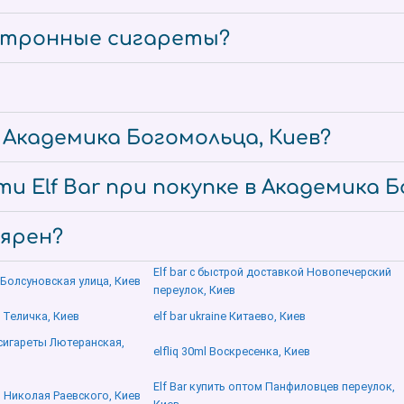
ектронные сигареты?
е Академика Богомольца, Киев?
и Elf Bar при покупке в Академика Б
лярен?
Elf bar с быстрой доставкой Новопечерский
 Болсуновская улица, Киев
переулок, Киев
 Теличка, Киев
elf bar ukraine Китаево, Киев
сигареты Лютеранская,
elfliq 30ml Воскресенка, Киев
Elf Bar купить оптом Панфиловцев переулок,
о Николая Раевского, Киев