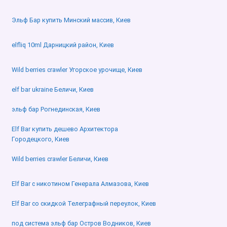
Эльф Бар купить Минский массив, Киев
elfliq 10ml Дарницкий район, Киев
Wild berries crawler Угорское урочище, Киев
elf bar ukraine Беличи, Киев
эльф бар Рогнединская, Киев
Elf Bar купить дешево Архитектора
Городецкого, Киев
Wild berries crawler Беличи, Киев
Elf Bar с никотином Генерала Алмазова, Киев
в
Elf Bar со скидкой Телеграфный переулок, Киев
под система эльф бар Остров Водников, Киев