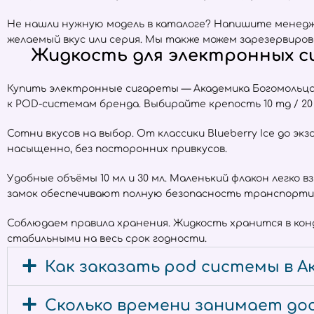
Не нашли нужную модель в каталоге? Напишите менедже
желаемый вкус или серия. Мы также можем зарезервиров
Жидкость для электронных си
Купить электронные сигареты — Академика Богомольца
к POD-системам бренда. Выбирайте крепость 10 mg / 2
Сотни вкусов на выбор. От классики Blueberry Ice до экз
насыщенно, без посторонних привкусов.
Удобные объёмы 10 мл и 30 мл. Маленький флакон легко 
замок обеспечивают полную безопасность транспорти
Соблюдаем правила хранения. Жидкость хранится в ко
стабильными на весь срок годности.
Как заказать pod системы в А
Сколько времени занимает дос