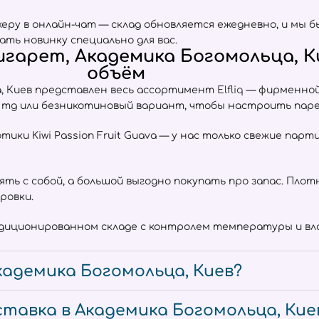
ру в онлайн-чат — склад обновляется ежедневно, и мы б
ать новинку специально для вас.
гарет, Академика Богомольца, Ки
объём
, Киев представлен весь ассортимент
Elfliq
— фирменной 
0 mg или безникотиновый вариант, чтобы настроить паре
отики Kiwi Passion Fruit Guava — у нас только свежие пар
взять с собой, а большой выгодно покупать про запас. Пл
ровки.
ндиционированном складе с контролем температуры и вла
кадемика Богомольца, Киев?
тавка в Академика Богомольца, Кие