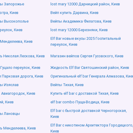
ты Запорожье
lost mary 12000 Дарницкий район, Киев
отра, Киев
Вейп купить Дарвина, Киев
ты Высокополье
Вейпы Академика Филатова, Киев
ереулок, Киев
lost mary 12000 Березняки, Киев
Elf Bar новые вкусы 2025 Госпитальный
 Менделеева, Киев
переулок, Киев
ить Николая Лескова, Киев
Магазин вейпов Сергея Гусовского, Киев
 Гуцало переулок, Киев
Жидкость Elf Bar Святошинский район, Киев
 Парковая дорога, Киев
Оригинальный elf bar Генерала Алмазова, Кие
ты Изяслав
Вейпы Тихая, Киев
р Авиагородок, Киев
Купить elf bar с доставкой Тихая, Киев
й, Киев
elf bar combo Пуща-Водица, Киев
Elf bar с быстрой доставкой Черногорская,
ты Лановцы
Киев
Elf Bar с никотином Архитектора Городецкого
ить Менделеева, Киев
Киев