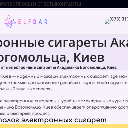
ВРАТ
ВОПРОСЫ И ОТВЕТЫ
КОНТАКТЫ
ронные сигареты А
огомольца, Киев
пить электронные сигареты Академика Богомольца, Киев
 Киев
— надёжный магазин электронных сигарет, где мо
йдёте только оригинальные девайсы с гарантией подлинн
льный вкус и крепость.
е электронные сигареты и удобные электронные курилки
емика Богомольца, Киев обеспечивает оперативную дост
ый и быстрый процесс.
алог электронных сигарет