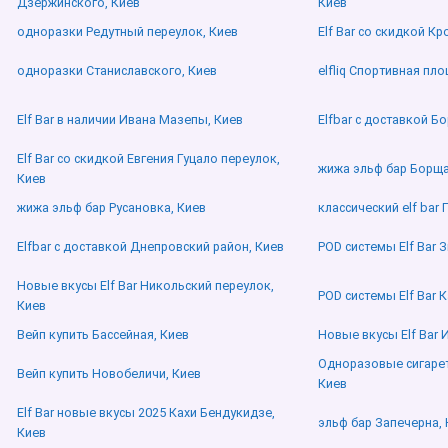
Дзержинского, Киев
Киев
одноразки Редутный переулок, Киев
Elf Bar со скидкой К
одноразки Станиславского, Киев
elfliq Спортивная пл
Elf Bar в наличии Ивана Мазепы, Киев
Elfbar с доставкой Б
Elf Bar со скидкой Евгения Гуцало переулок,
жижа эльф бар Борща
Киев
жижа эльф бар Русановка, Киев
классический elf bar
Elfbar с доставкой Днепровский район, Киев
POD системы Elf Bar 
Новые вкусы Elf Bar Никольский переулок,
POD системы Elf Bar 
Киев
Вейп купить Бассейная, Киев
Новые вкусы Elf Bar 
Одноразовые сигареты
Вейп купить Новобеличи, Киев
Киев
Elf Bar новые вкусы 2025 Кахи Бендукидзе,
эльф бар Запечерна, 
Киев