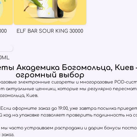
000
ELF BAR SOUR KING 30000
0ML
ты Академика Богомольца, Киев
огромный выбор
разовые электронные сигареты и многоразовые POD-сист
ют актуальные ценники, которые мы регулярно пересма
гомольца, Киев.
сли оформите заказ до 19:00, уже завтра посылка приеде
ый код на упаковке позволяет проверить подлинность на 
 мы часто устраиваем распродажи и дарим бонусы пост
заказ.