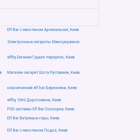
Elf Bar с никотином Арсенальная, Киев
Электронные сигареты Южноукраинск
elfliq Евгения Гуцало переулок, Киев
в
Магазин сигарет Шота Руставели, Киев
классический elf bar Березняки, Киев
elfliq 10ml Дорогожичи, Киев
POD системы Elf Bar Осокорки, Киев
Elf Bar Ветряные горы, Киев
Elf Bar с никотином Подол, Киев