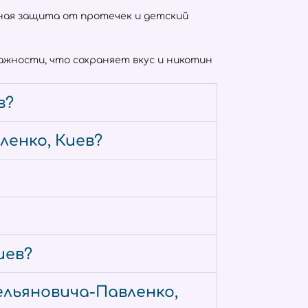
отная защита от протечек и детский
жности, что сохраняет вкус и никотин
в?
енко, Киев?
иев?
ельяновича-Павленко,