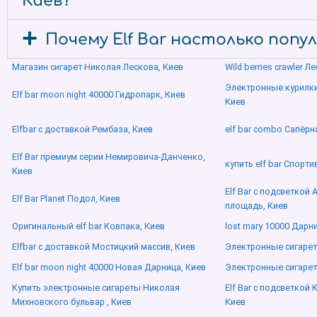
Киев?
Почему Elf Bar настолько попу
Магазин сигарет Николая Лескова, Киев
Wild berries crawler Л
Электронные курилки
Elf bar moon night 40000 Гидропарк, Киев
Киев
Elfbar с доставкой Рембаза, Киев
elf bar combo Сапёрн
Elf Bar премиум серии Немировича-Данченко,
купить elf bar Спорт
Киев
Elf Bar с подсветкой
Elf Bar Planet Подол, Киев
площадь, Киев
Оригинальный elf bar Ковпака, Киев
lost mary 10000 Дарн
Elfbar с доставкой Мостицкий массив, Киев
Электронные сигаре
Elf bar moon night 40000 Новая Дарница, Киев
Электронные сигарет
Купить электронные сигареты Николая
Elf Bar с подсветкой 
Михновского бульвар , Киев
Киев