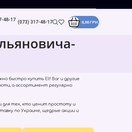
(073) 317-48-17
0,00
ГРН.
льяновича-
ожно быстро купить
Elf Bar
и другие
ости, а ассортимент регулярно
 для тех, кто ценит простоту и
тавку по Украине, щедрые акции и