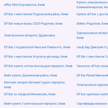
Купить электронные 
elfliq 30ml Корчеватое, Киев
Ближнепечерская, Ки
Elf Bar с никотином Подольский район, Киев
Купить elf bar с дост
Elf Bar новые вкусы 2025 Редутная, Киев
Вейпы Редутная, Кие
Одноразовые сигареты
Электронные сигареты Дружковка
Киев
Elf Bar с подсветкой Николая Раевского, Киев
эльф бар Дмитрия Го
Elf Bar с никотином Угорское урочище, Киев
Elf Bar с никотином Г
Elf Bar купить оптом Аскольдов переулок, Киев
Заказать elf bar онла
Вейп купить Деснянский район, Киев
Elf Bar Planet Мински
Магазин сигарет Евгения Гуцало переулок,
Электронные курилки
Киев
Elf Bar со скидкой Мечникова, Киев
Elf bar оригинал купи
Вейп купить Госпитальный переулок, Киев
Сертифицированные e