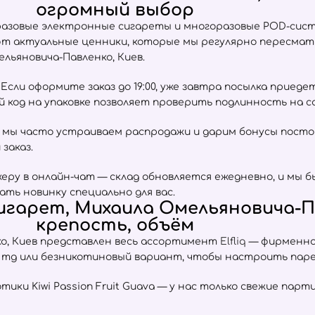
огромный выбор
разовые электронные сигареты и многоразовые POD-сист
ют актуальные ценники, которые мы регулярно пересма
ьяновича-Павленко, Киев.
сли оформите заказ до 19:00, уже завтра посылка приеде
ый код на упаковке позволяет проверить подлинность на 
 мы часто устраиваем распродажи и дарим бонусы пост
заказ.
ру в онлайн-чат — склад обновляется ежедневно, и мы б
ать новинку специально для вас.
гарет, Михаила Омельяновича-Па
крепость, объём
о, Киев представлен весь ассортимент
Elfliq
— фирменной
0 mg или безникотиновый вариант, чтобы настроить паре
отики Kiwi Passion Fruit Guava — у нас только свежие пар