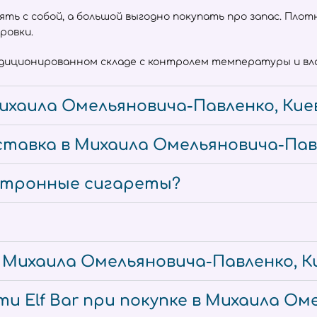
взять с собой, а большой выгодно покупать про запас. Пл
ровки.
ндиционированном складе с контролем температуры и вла
ихаила Омельяновича-Павленко, Кие
тавка в Михаила Омельяновича-Павл
ектронные сигареты?
е Михаила Омельяновича-Павленко, К
и Elf Bar при покупке в Михаила Ом