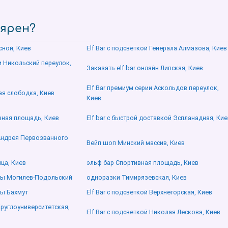
лярен?
есной, Киев
Elf Bar с подсветкой Генерала Алмазова, Киев
 Никольский переулок,
Заказать elf bar онлайн Липская, Киев
Elf Bar премиум серии Аскольдов переулок,
ая слободка, Киев
Киев
ивная площадь, Киев
Elf bar с быстрой доставкой Эспланадная, Кие
 Андрея Первозванного
Вейп шоп Минский массив, Киев
ица, Киев
эльф бар Спортивная площадь, Киев
ты Могилев-Подольский
одноразки Тимирязевская, Киев
ы Бахмут
Elf Bar с подсветкой Верхнегорская, Киев
Круглоуниверситетская,
Elf Bar с подсветкой Николая Лескова, Киев