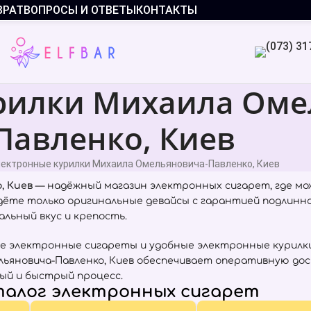
ВРАТ
ВОПРОСЫ И ОТВЕТЫ
КОНТАКТЫ
рилки Михаила Оме
Павленко, Киев
ектронные курилки Михаила Омельяновича-Павленко, Киев
, Киев
— надёжный магазин электронных сигарет, где м
йдёте только оригинальные девайсы с гарантией подлинн
льный вкус и крепость.
е электронные сигареты и удобные электронные курилки
ьяновича-Павленко, Киев обеспечивает оперативную дос
ый и быстрый процесс.
алог электронных сигарет