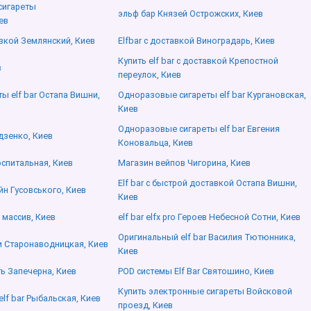
сигареты
эльф бар Князей Острожских, Киев
ев
авкой Землянский, Киев
Elfbar с доставкой Виноградарь, Киев
Купить elf bar с доставкой Крепостной
в
переулок, Киев
 elf bar Остапа Вишни,
Одноразовые сигареты elf bar Кургановская,
Киев
Одноразовые сигареты elf bar Евгения
дзенко, Киев
Коновальца, Киев
оспитальная, Киев
Магазин вейпов Чигорина, Киев
Elf bar с быстрой доставкой Остапа Вишни,
йн Гусовського, Киев
Киев
й массив, Киев
elf bar elfx pro Героев Небесной Сотни, Киев
Оригинальный elf bar Василия Тютюнника,
 Старонаводницкая, Киев
Киев
ть Запечерна, Киев
POD системы Elf Bar Святошино, Киев
Купить электронные сигареты Войсковой
lf bar Рыбальская, Киев
проезд, Киев