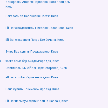
одноразки Андрея Первозванного площадь,
Киев
Заказать elf bar онлайн Пасаж, Киев
Elf Bar с подсветкой Николая Соловцова, Киев
Elf Bar с экраном Петра Болбочана, Киев
Эльф Бар купить Предславино, Киев
в
жижа эльф бар Академгородок, Киев
Оригинальный elf bar Верхнегорская, Киев
elf bar combo Караваевы дачи, Киев
Вейп купить Войсковой проезд, Киев
Elf Bar премиум серии Иоанна Павла ІІ, Киев