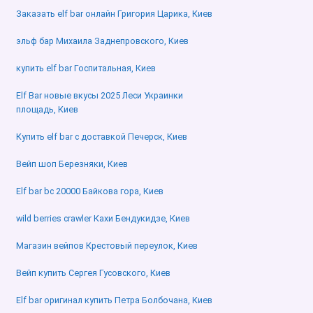
Заказать elf bar онлайн Григория Царика, Киев
эльф бар Михаила Заднепровского, Киев
купить elf bar Госпитальная, Киев
Elf Bar новые вкусы 2025 Леси Украинки
площадь, Киев
Купить elf bar с доставкой Печерск, Киев
Вейп шоп Березняки, Киев
Elf bar bc 20000 Байкова гора, Киев
wild berries crawler Кахи Бендукидзе, Киев
Магазин вейпов Крестовый переулок, Киев
Вейп купить Сергея Гусовского, Киев
Elf bar оригинал купить Петра Болбочана, Киев