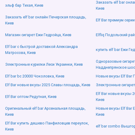
Заказать elf bar онла
эльф бар Тихая, Киев
Киев
Заказать elf bar онлайн Печерская площадь,
Elf Bar премиум сери
Киев
Магазин сигарет Ежи Гедройца, Киев
Elfliq Подольский рай
Elf bar с быстрой доставкой Александра
купить elf bar Ежи Ге
Матросова, Киев
Одноразовые сигарет
Электронные курилки Леси Украинки, Киев
Надднепрянское шосс
Elf bar bc 20000 Чоколовка, Киев
Новые вкусы Elf Bar 
Elf Bar новые вкусы 2025 Славы площадь, Киев
Электронные сигаре
Elf Bar новые вкусы 
Elf Bar оптом Редутная, Киев
Киев
Оригинальный elf bar Арсенальная площадь,
Новые вкусы Elf Bar 
Киев
Киев
Elf Bar купить дешево Панфиловцев переулок,
elf bar combo Вышго
Киев