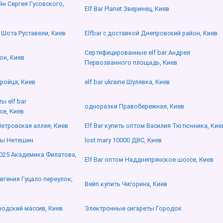
йн Сергея Гусовского,
Elf Bar Planet Зверинец, Киев
и Шота Руставели, Киев
Elfbar с доставкой Днепровский район, Киев
Сертифицированные elf bar Андрея
он, Киев
Первозванного площадь, Киев
дройца, Киев
elf bar ukraine Шулявка, Киев
ы elf bar
одноразки Правобережная, Киев
е, Киев
Петровская аллея, Киев
Elf Bar купить оптом Василия Тютюнника, Кие
ты Нетешин
lost mary 10000 ДВС, Киев
2025 Академика Филатова,
Elf Bar оптом Надднепрянское шоссе, Киев
Евгения Гуцало переулок,
Вейп купить Чигорина, Киев
родский массив, Киев
Электронные сигареты Городок