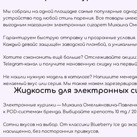
Мы собрали на одной площадке самые популярные одно
устройство под любой стиль парения. Все товары име
выгодным магазином электронных сигарет Михаила Омел
Гарантируем быструю отправку и прозрачные условия. Е
Каждый девайс защищён заводской пломбой, а уникальн
Хотите сэкономить ещё больше? Отслеживайте акции:
Telegram-канал и получите мгновенную скидку на первый 
Не нашли нужную модель в каталоге? Напишите менедже
желаемый вкус или серия. Мы также можем зарезервиров
Жидкость для электронных си
Электронные курилки — Михаила Омельяновича-Павленк
к POD-системам бренда. Выбирайте крепость 10 mg / 2
Сотни вкусов на выбор. От классики Blueberry Ice до экз
насыщенно, без посторонних привкусов.