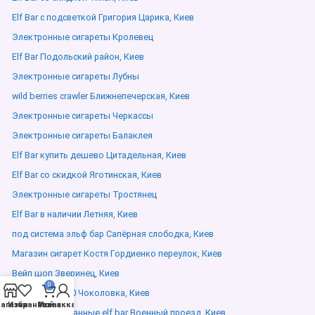
Elf Bar с подсветкой Григория Царика, Киев
Электронные сигареты Кролевец
Elf Bar Подольский район, Киев
Электронные сигареты Лубны
wild berries crawler Ближнепечерская, Киев
Электронные сигареты Черкассы
Электронные сигареты Балаклея
Elf Bar купить дешево Цитадельная, Киев
Elf Bar со скидкой Яготинская, Киев
Электронные сигареты Тростянец
Elf Bar в наличии Летняя, Киев
под система эльф бар Сапёрная слободка, Киев
Магазин сигарет Костя Гордиенко переулок, Киев
Вейп шоп Зверинец, Киев
0
lost mary 10000 Чоколовка, Киев
агазин
Избранное
Мой аккаунт
Заказ
Сертифицированные elf bar Военный проезд, Киев