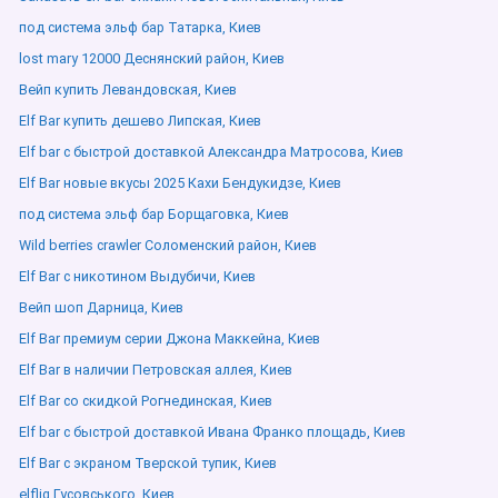
под система эльф бар Татарка, Киев
lost mary 12000 Деснянский район, Киев
Вейп купить Левандовская, Киев
Elf Bar купить дешево Липская, Киев
Elf bar с быстрой доставкой Александра Матросова, Киев
Elf Bar новые вкусы 2025 Кахи Бендукидзе, Киев
под система эльф бар Борщаговка, Киев
Wild berries crawler Соломенский район, Киев
Elf Bar с никотином Выдубичи, Киев
Вейп шоп Дарница, Киев
Elf Bar премиум серии Джона Маккейна, Киев
Elf Bar в наличии Петровская аллея, Киев
Elf Bar со скидкой Рогнединская, Киев
Elf bar с быстрой доставкой Ивана Франко площадь, Киев
Elf Bar с экраном Тверской тупик, Киев
elfliq Гусовського, Киев