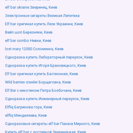
elf bar ukraine Зверинец, Киев
Электронные сигареты Великая Лепетиха
Elf bar оригинал купить Леси Украинки, Киев
Вейп шоп Березняки, Киев
elf bar combo Нивки, Киев
lost mary 12000 Соломенка, Киев
Одноразка купить Лабораторный переулок, Киев
Одноразка купить Игоря Брановицкого, Киев
Elf bar оригинал купить Бастионная, Киев
Wild berries crawler Борщаговка, Киев
Elf Bar с никотином Петра Болбочана, Киев
Одноразка купить Инженерный переулок, Киев
Elfliq Багринова гора, Киев
elfliq Менделеева, Киев
Одноразовые сигареты elf bar Панаса Мирного, Киев
Купить elf bar с доставкой Зверинецкая, Киев