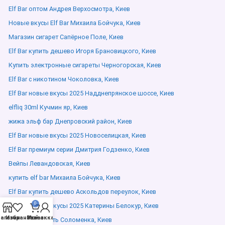
Elf Bar оптом Андрея Верхосмотра, Киев
Новые вкусы Elf Bar Михаила Бойчука, Киев
Магазин сигарет Сапёрное Поле, Киев
Elf Bar купить дешево Игоря Брановицкого, Киев
Купить электронные сигареты Черногорская, Киев
Elf Bar с никотином Чоколовка, Киев
Elf Bar новые вкусы 2025 Надднепрянское шоссе, Киев
elfliq 30ml Кучмин яр, Киев
жижа эльф бар Днепровский район, Киев
Elf Bar новые вкусы 2025 Новоселицкая, Киев
Elf Bar премиум серии Дмитрия Годзенко, Киев
Вейпы Левандовская, Киев
купить elf bar Михаила Бойчука, Киев
Elf Bar купить дешево Аскольдов переулок, Киев
0
Elf Bar новые вкусы 2025 Катерины Белокур, Киев
агазин
Избранное
Мой аккаунт
Заказ
Эльф Бар купить Соломенка, Киев