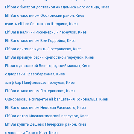
Elf bar с быстрой доставкой Академика Богомольца, Киев
Elf Bar с никотином Оболонский район, Киев
купить elf bar Салтыкова-Щедрина, Киев
Elf Bar в наличии Инженерный переулок, Киев
Elf Bar с никотином Ежи Гедройца, Киев
Elf bar оригинал купить Лютеранская, Киев
Elf Bar премиум серии Крепостной переулок, Киев
Elfbar с доставкой Вышгородский массив, Киев
одноразки Правобережная, Киев
эльф бар Панфиловцев переулок, Киев
Elf Bar с никотином Лютеранская, Киев
Одноразовые сигареты elf bar Евгения Коновальца, Киев
Elf Bar с никотином Николая Раевского, Киев
Elf Bar оптом Ипсилантиевский переулок, Киев
Elf Bar купить дешево Печерский район, Киев
одноразки Героев Крут, Киев