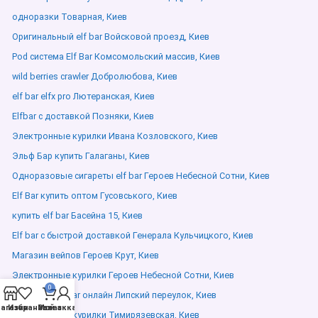
одноразки Товарная, Киев
Оригинальный elf bar Войсковой проезд, Киев
Pod система Elf Bar Комсомольский массив, Киев
wild berries crawler Добролюбова, Киев
elf bar elfx pro Лютеранская, Киев
Elfbar с доставкой Позняки, Киев
Электронные курилки Ивана Козловского, Киев
Эльф Бар купить Галаганы, Киев
Одноразовые сигареты elf bar Героев Небесной Сотни, Киев
Elf Bar купить оптом Гусовського, Киев
купить elf bar Басейна 15, Киев
Elf bar с быстрой доставкой Генерала Кульчицкого, Киев
Магазин вейпов Героев Крут, Киев
Электронные курилки Героев Небесной Сотни, Киев
0
Заказать elf bar онлайн Липский переулок, Киев
агазин
Избранное
Мой аккаунт
Заказ
Электронные курилки Тимирязевская, Киев