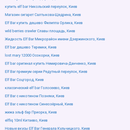
купить elf bar Никольский переулок, Киев
Магазин сигарет Салтыкова-Щедрина, Киев
Elf Bar купить дешево Филиппа Орлика, Киев
wild berries crawler Славы площадь, Киев
Жидкость Elf Bar Микрорайон имени Дзержинского, Киев
Elf bar дешево Теремки, Киев
lost mary 12000 Осокорки, Киев
Elf bar оригинал купить Немировича-Данченко, Киев
Elf Bar премиум серии Редутный переулок, Киев
Elf Bar Соцгород, Киев
классический elf bar Голосеево, Киев
Elf Bar с никотином Позняки, Киев
Elf Bar с никотином Синеозёрный, Киев
жижа эльф бар Приорка, Киев
elfliq 10ml Китаево, Киев
Новые вкусы Elf Bar Генерала Кульчицкого, Киев