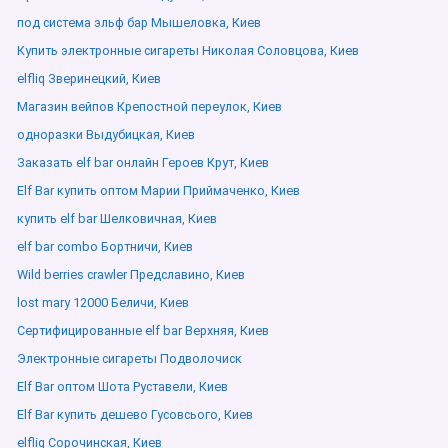
под система эльф бар Мышеловка, Киев
Купить электронные сигареты Николая Соловцова, Киев
elfliq Зверинецкий, Киев
Магазин вейпов Крепостной переулок, Киев
одноразки Выдубицкая, Киев
Заказать elf bar онлайн Героев Крут, Киев
Elf Bar купить оптом Марии Приймаченко, Киев
купить elf bar Шелковичная, Киев
elf bar combo Бортничи, Киев
Wild berries crawler Предславино, Киев
lost mary 12000 Беличи, Киев
Сертифицированные elf bar Верхняя, Киев
Электронные сигареты Подволочиск
Elf Bar оптом Шота Руставели, Киев
Elf Bar купить дешево Гусовсього, Киев
elfliq Сорочинская, Киев