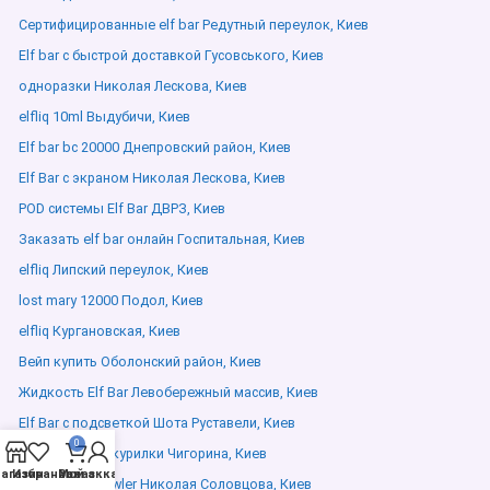
Сертифицированные elf bar Редутный переулок, Киев
Elf bar с быстрой доставкой Гусовського, Киев
одноразки Николая Лескова, Киев
elfliq 10ml Выдубичи, Киев
Elf bar bc 20000 Днепровский район, Киев
Elf Bar с экраном Николая Лескова, Киев
POD системы Elf Bar ДВРЗ, Киев
Заказать elf bar онлайн Госпитальная, Киев
elfliq Липский переулок, Киев
lost mary 12000 Подол, Киев
elfliq Кургановская, Киев
Вейп купить Оболонский район, Киев
Жидкость Elf Bar Левобережный массив, Киев
Elf Bar с подсветкой Шота Руставели, Киев
0
Электронные курилки Чигорина, Киев
агазин
Избранное
Мой аккаунт
Заказ
wild berries crawler Николая Соловцова, Киев