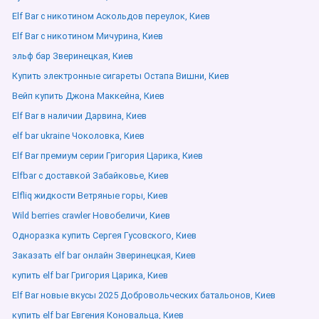
Elf Bar с никотином Аскольдов переулок, Киев
Elf Bar с никотином Мичурина, Киев
эльф бар Зверинецкая, Киев
Купить электронные сигареты Остапа Вишни, Киев
Вейп купить Джона Маккейна, Киев
Elf Bar в наличии Дарвина, Киев
elf bar ukraine Чоколовка, Киев
Elf Bar премиум серии Григория Царика, Киев
Elfbar с доставкой Забайковье, Киев
Elfliq жидкости Ветряные горы, Киев
Wild berries crawler Новобеличи, Киев
Одноразка купить Сергея Гусовского, Киев
Заказать elf bar онлайн Зверинецкая, Киев
купить elf bar Григория Царика, Киев
Elf Bar новые вкусы 2025 Добровольческих батальонов, Киев
купить elf bar Евгения Коновальца, Киев