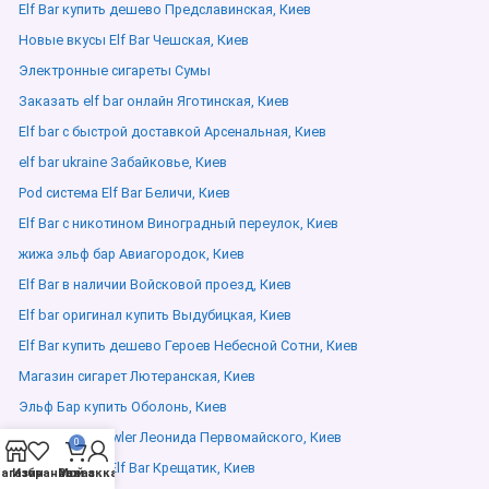
Elf Bar купить дешево Предславинская, Киев
Новые вкусы Elf Bar Чешская, Киев
Электронные сигареты Сумы
Заказать elf bar онлайн Яготинская, Киев
Elf bar с быстрой доставкой Арсенальная, Киев
elf bar ukraine Забайковье, Киев
Pod система Elf Bar Беличи, Киев
Elf Bar с никотином Виноградный переулок, Киев
жижа эльф бар Авиагородок, Киев
Elf Bar в наличии Войсковой проезд, Киев
Elf bar оригинал купить Выдубицкая, Киев
Elf Bar купить дешево Героев Небесной Сотни, Киев
Магазин сигарет Лютеранская, Киев
Эльф Бар купить Оболонь, Киев
wild berries crawler Леонида Первомайского, Киев
0
Новые вкусы Elf Bar Крещатик, Киев
агазин
Избранное
Мой аккаунт
Заказ