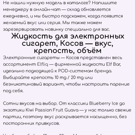
Не нашли нужную модель в каталоге? Напишите
менеджеру в онлайн-чат — склад обновляется
ежедневно, и мы быстро подскажем, когда появится
желаемый вкус или серия. Мы также можем
зарезервировать новинку специально для вас.
Жидкость для электронных
сигарет, Косов — вкус,
крепость, объём
Электронные сигареты — Косов представлен весь
ассортимент
Elfliq
— фирменной жидкости Elf Bar,
идеально подходящей к POD-системам бренда.
Выбирайте крепость 10 mg / 20 mg или
безникотиновый вариант, чтобы настроить парение
под себя.
Сотни вкусов на выбор. От классики Blueberry Ice до
экзотики Kiwi Passion Fruit Guava — у нас только свежие
партии, поэтому вкус раскрывается насыщенно, без
посторонних привкусов.