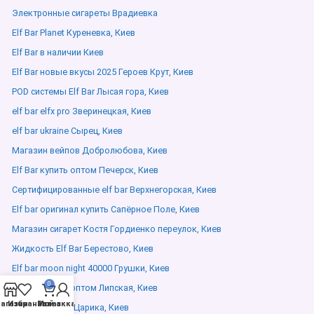
Электронные сигареты Врадиевка
Elf Bar Planet Куреневка, Киев
Elf Bar в наличии Киев
Elf Bar новые вкусы 2025 Героев Крут, Киев
POD системы Elf Bar Лысая гора, Киев
elf bar elfx pro Зверинецкая, Киев
elf bar ukraine Сырец, Киев
Магазин вейпов Добролюбова, Киев
Elf Bar купить оптом Печерск, Киев
Сертифицированные elf bar Верхнегорская, Киев
Elf bar оригинал купить Сапёрное Поле, Киев
Магазин сигарет Костя Гордиенко переулок, Киев
Жидкость Elf Bar Берестово, Киев
Elf bar moon night 40000 Грушки, Киев
0
Elf Bar купить оптом Липская, Киев
агазин
Избранное
Мой аккаунт
Заказ
elfliq Григория Царика, Киев