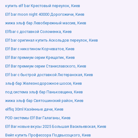
купить elf bar Крестовый переулок, Киев
Elf bar moon night 40000 Дорогожичи, Киев
жижа эльф бар Левобережный массив, Киев
Elfbar с доставкой Соломенка, Киев
Elf bar оригинал купить Аскольдов переулок, Киев
Elf Bar с никотином Корчеватое, Киев
Elf Bar премиум серии Крещатик, Киев
Elf Bar премиум серии Станиславского, Киев
Elf bar с быстрой доставкой Лютеранская, Киев
эльф бар Железнодорожное шоссе, Киев
под система эльф бар Паньковщина, Киев
жижа эльф бар Святошинский район, Киев
elfliq 30ml Казённые дачи, Киев
POD системы Elf Bar Галаганы, Киев
Elf Bar новые вкусы 2025 Большая Васильевская, Киев
Вейп купить Профессора Подвысоцкого, Киев