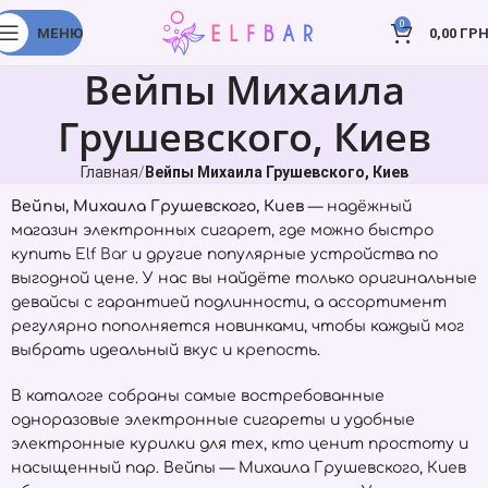
0
МЕНЮ
0,00
ГРН
Вейпы Михаила
Грушевского, Киев
Главная
Вейпы Михаила Грушевского, Киев
Вейпы, Михаила Грушевского, Киев
— надёжный
магазин электронных сигарет, где можно быстро
купить
Elf Bar
и другие популярные устройства по
выгодной цене. У нас вы найдёте только оригинальные
девайсы с гарантией подлинности, а ассортимент
регулярно пополняется новинками, чтобы каждый мог
выбрать идеальный вкус и крепость.
В каталоге собраны самые востребованные
одноразовые электронные сигареты и удобные
электронные курилки для тех, кто ценит простоту и
насыщенный пар. Вейпы — Михаила Грушевского, Киев