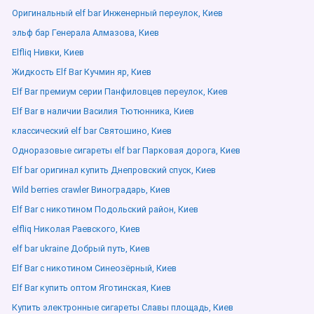
Оригинальный elf bar Инженерный переулок, Киев
эльф бар Генерала Алмазова, Киев
Elfliq Нивки, Киев
Жидкость Elf Bar Кучмин яр, Киев
Elf Bar премиум серии Панфиловцев переулок, Киев
Elf Bar в наличии Василия Тютюнника, Киев
классический elf bar Святошино, Киев
Одноразовые сигареты elf bar Парковая дорога, Киев
Elf bar оригинал купить Днепровский спуск, Киев
Wild berries crawler Виноградарь, Киев
Elf Bar с никотином Подольский район, Киев
elfliq Николая Раевского, Киев
elf bar ukraine Добрый путь, Киев
Elf Bar с никотином Синеозёрный, Киев
Elf Bar купить оптом Яготинская, Киев
Купить электронные сигареты Славы площадь, Киев