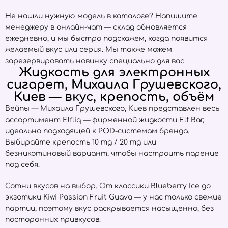
Не нашли нужную модель в каталоге? Напишите
менеджеру в онлайн-чат — склад обновляется
ежедневно, и мы быстро подскажем, когда появится
желаемый вкус или серия. Мы также можем
зарезервировать новинку специально для вас.
Жидкость для электронных
сигарет, Михаила Грушевского,
Киев — вкус, крепость, объём
Вейпы — Михаила Грушевского, Киев представлен весь
ассортимент
Elfliq
— фирменной жидкости Elf Bar,
идеально подходящей к POD-системам бренда.
Выбирайте крепость 10 mg / 20 mg или
безникотиновый вариант, чтобы настроить парение
под себя.
Сотни вкусов на выбор. От классики Blueberry Ice до
экзотики Kiwi Passion Fruit Guava — у нас только свежие
партии, поэтому вкус раскрывается насыщенно, без
посторонних привкусов.