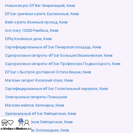
Новые вкусы Elf Bar Зверинецкий, Киев
Elf bar оригинал купить Бастионный, Киев
Вейп купить Военный проезд, Киев
lost mary 12000 Рембаза, Киев
Elfliq Казённые дачи, Киев
Сертифицированные elf bar Печерская площадь, Киев
Одноразовые сигареты elf bar Большая Васильевская, Киев
Одноразовые сигареты elf bar Профессора Подвысоцкого, Киев
Elf bar с быстрой доставкой Остапа Вишни, Киев
Магазин сигарет Кловский спуск, Киев
Сертифицированные elf bar Госпитальный переулок, Киев
Электронные сигареты Помошная
Магазин вейпов Запечерна, Киев
Оригинальный elf bar Лейпцигская, Киев
0
Elf Bar с никотином Лейпцигская, Киев
агазин
Избранное
Мой аккаунт
Заказ
Elf Bar в наличии Эспланадная, Киев