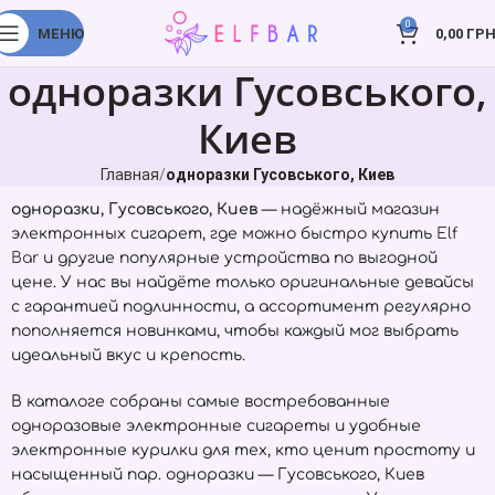
0
МЕНЮ
0,00
ГРН
одноразки Гусовського,
Киев
Главная
одноразки Гусовського, Киев
одноразки, Гусовського, Киев
— надёжный магазин
электронных сигарет, где можно быстро купить
Elf
Bar
и другие популярные устройства по выгодной
цене. У нас вы найдёте только оригинальные девайсы
с гарантией подлинности, а ассортимент регулярно
пополняется новинками, чтобы каждый мог выбрать
идеальный вкус и крепость.
В каталоге собраны самые востребованные
одноразовые электронные сигареты и удобные
электронные курилки для тех, кто ценит простоту и
насыщенный пар. одноразки — Гусовського, Киев