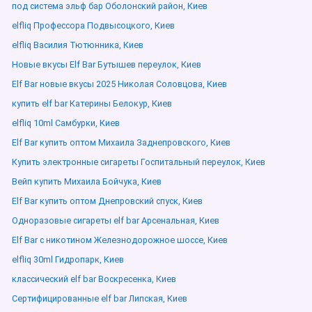
под система эльф бар Оболонский район, Киев
elfliq Профессора Подвысоцкого, Киев
elfliq Василия Тютюнника, Киев
Новые вкусы Elf Bar Бутышев переулок, Киев
Elf Bar новые вкусы 2025 Николая Соловцова, Киев
купить elf bar Катерины Белокур, Киев
elfliq 10ml Самбурки, Киев
Elf Bar купить оптом Михаила Заднепровского, Киев
Купить электронные сигареты Госпитальный переулок, Киев
Вейп купить Михаила Бойчука, Киев
Elf Bar купить оптом Днепровский спуск, Киев
Одноразовые сигареты elf bar Арсенальная, Киев
Elf Bar с никотином Железнодорожное шоссе, Киев
elfliq 30ml Гидропарк, Киев
классический elf bar Воскресенка, Киев
Сертифицированные elf bar Липская, Киев