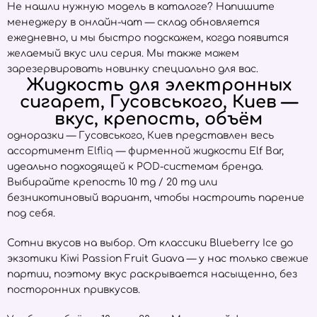
Не нашли нужную модель в каталоге? Напишите
менеджеру в онлайн-чат — склад обновляется
ежедневно, и мы быстро подскажем, когда появится
желаемый вкус или серия. Мы также можем
зарезервировать новинку специально для вас.
Жидкость для электронных
сигарет, Гусовського, Киев —
вкус, крепость, объём
одноразки — Гусовського, Киев представлен весь
ассортимент
Elfliq
— фирменной жидкости Elf Bar,
идеально подходящей к POD-системам бренда.
Выбирайте крепость 10 mg / 20 mg или
безникотиновый вариант, чтобы настроить парение
под себя.
Сотни вкусов на выбор. От классики Blueberry Ice до
экзотики Kiwi Passion Fruit Guava — у нас только свежие
партии, поэтому вкус раскрывается насыщенно, без
посторонних привкусов.