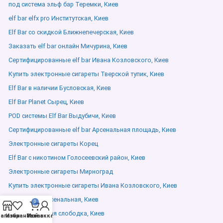
под система эльф бар Теремки, Киев
elf bar elfx pro Институтская, Киев
Elf Bar со скидкой Ближнепечерская, Киев
Заказать elf bar онлайн Мичурина, Киев
Сертифицированные elf bar Ивана Козловского, Киев
Купить электронные сигареты Тверской тупик, Киев
Elf Bar в наличии Бусловская, Киев
Elf Bar Planet Сырец, Киев
POD системы Elf Bar Выдубичи, Киев
Сертифицированные elf bar Арсенальная площадь, Киев
Электронные сигареты Корец
Elf Bar с никотином Голосеевский район, Киев
Электронные сигареты Мирноград
Купить электронные сигареты Ивана Козловского, Киев
одноразки Арсенальная, Киев
0
Elf Bar Сапёрная слободка, Киев
агазин
Избранное
Мой аккаунт
Заказ