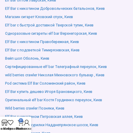
Elf Bar оптом Лаврская, Киев
Elf Bar с никотином Добровольческих батальонов, Киев
Магазин сигарет Кловский спуск, Киев
Elf bar с быстрой доставкой Тверской тупик, Киев
Одноразовые сигареты elf bar Верхнегорская, Киев
Elf Bar с никотином Правобережная, Киев
Elf Bar с подсветкой Тимирязевская, Киев
Вейп шоп Оболонь, Киев
Сертифицированные elf bar Телеграфный переулок, Киев
wild berries crawler Николая Михновского бульвар , Киев
Pod система Elf Bar Соломенский район, Киев
Elf Bar купить дешево Игоря Брановицкого, Киев
Оригинальный elf bar Костя Гордиенко переулок, Киев
Wild berries crawler Позняки, Киев
Elf Bar с никотином Петровская аллея, Киев
0
Электронные курилки Надднепрянское шоссе, Киев
агазин
Избранное
Мой аккаунт
Заказ