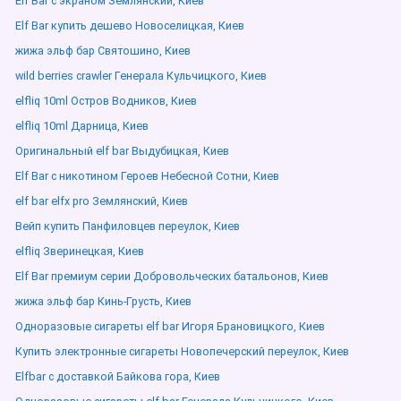
Elf Bar с экраном Землянский, Киев
Elf Bar купить дешево Новоселицкая, Киев
жижа эльф бар Святошино, Киев
wild berries crawler Генерала Кульчицкого, Киев
elfliq 10ml Остров Водников, Киев
elfliq 10ml Дарница, Киев
Оригинальный elf bar Выдубицкая, Киев
Elf Bar с никотином Героев Небесной Сотни, Киев
elf bar elfx pro Землянский, Киев
Вейп купить Панфиловцев переулок, Киев
elfliq Зверинецкая, Киев
Elf Bar премиум серии Добровольческих батальонов, Киев
жижа эльф бар Кинь-Грусть, Киев
Одноразовые сигареты elf bar Игоря Брановицкого, Киев
Купить электронные сигареты Новопечерский переулок, Киев
Elfbar с доставкой Байкова гора, Киев