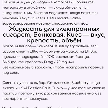
Не нашли нужную модель в каталоге? Напишите
менеджеру в онлайн-чат — склад обновляется
ежедневно, и мы быстро подскажем, когда появится
желаемый вкус или серия. Мы также можем
зарезервировать новинку специально для вас.
Жидкость для электронных
сигарет, Банковая, Киев — вкус,
крепость, объём
Магазин вейпов — Банковая, Киев представлен весь
ассортимент
Elfliq
— фирменной жидкости Elf Bar,
идеально подходящей к POD-системам бренда.
Выбирайте крепость 10 mg / 20 mg или
безникотиновый вариант, чтобы настроить парение
под себя.
Сотни вкусов на выбор. От классики Blueberry Ice до
экзотики Kiwi Passion Fruit Guava — у нас только свежие
партии, поэтому вкус раскрывается насыщенно, без
посторонних привкусов.