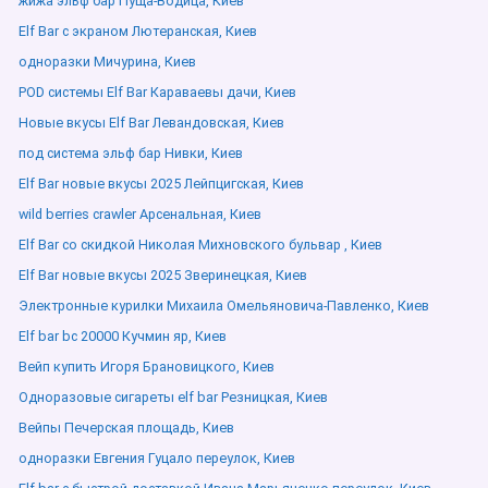
жижа эльф бар Пуща-Водица, Киев
Elf Bar с экраном Лютеранская, Киев
одноразки Мичурина, Киев
POD системы Elf Bar Караваевы дачи, Киев
Новые вкусы Elf Bar Левандовская, Киев
под система эльф бар Нивки, Киев
Elf Bar новые вкусы 2025 Лейпцигская, Киев
wild berries crawler Арсенальная, Киев
Elf Bar со скидкой Николая Михновского бульвар , Киев
Elf Bar новые вкусы 2025 Зверинецкая, Киев
Электронные курилки Михаила Омельяновича-Павленко, Киев
Elf bar bc 20000 Кучмин яр, Киев
Вейп купить Игоря Брановицкого, Киев
Одноразовые сигареты elf bar Резницкая, Киев
Вейпы Печерская площадь, Киев
одноразки Евгения Гуцало переулок, Киев