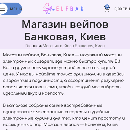
0
МЕНЮ
0,00
ГРН
Магазин вейпов
Банковая, Киев
Главная
Магазин вейпов Банковая, Киев
Магазин вейпов, Банковая, Киев
— надёжный магазин
электронных сигарет, где можно быстро купить
Elf
Bar
и другие популярные устройства по выгодной
цене. У нас вы найдёте только оригинальные девайсы
с гарантией подлинности, а ассортимент регулярно
пополняется новинками, чтобы каждый мог выбрать
идеальный вкус и крепость.
В каталоге собраны самые востребованные
одноразовые электронные сигареты и удобные
электронные курилки для тех, кто ценит простоту и
насыщенный пар. Магазин вейпов — Банковая, Киев