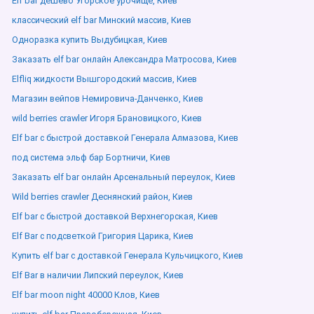
Elf bar дешево Угорское урочище, Киев
классический elf bar Минский массив, Киев
Одноразка купить Выдубицкая, Киев
Заказать elf bar онлайн Александра Матросова, Киев
Elfliq жидкости Вышгородский массив, Киев
Магазин вейпов Немировича-Данченко, Киев
wild berries crawler Игоря Брановицкого, Киев
Elf bar с быстрой доставкой Генерала Алмазова, Киев
под система эльф бар Бортничи, Киев
Заказать elf bar онлайн Арсенальный переулок, Киев
Wild berries crawler Деснянский район, Киев
Elf bar с быстрой доставкой Верхнегорская, Киев
Elf Bar с подсветкой Григория Царика, Киев
Купить elf bar с доставкой Генерала Кульчицкого, Киев
Elf Bar в наличии Липский переулок, Киев
Elf bar moon night 40000 Клов, Киев