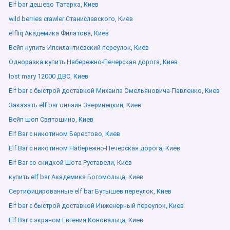
Elf bar дешево Татарка, Киев
wild berries crawler Станиславского, Киев
elfliq Академика Филатова, Киев
Вейп купить Ипсилантиевский переулок, Киев
Одноразка купить Набережно-Печерская дорога, Киев
lost mary 12000 ДВС, Киев
Elf bar с быстрой доставкой Михаила Омельяновича-Павленко, Киев
Заказать elf bar онлайн Зверинецкий, Киев
Вейп шоп Святошино, Киев
Elf Bar с никотином Берестово, Киев
Elf Bar с никотином Набережно-Печерская дорога, Киев
Elf Bar со скидкой Шота Руставели, Киев
купить elf bar Академика Богомольца, Киев
Сертифицированные elf bar Бутышев переулок, Киев
Elf bar с быстрой доставкой Инженерный переулок, Киев
Elf Bar с экраном Евгения Коновальца, Киев