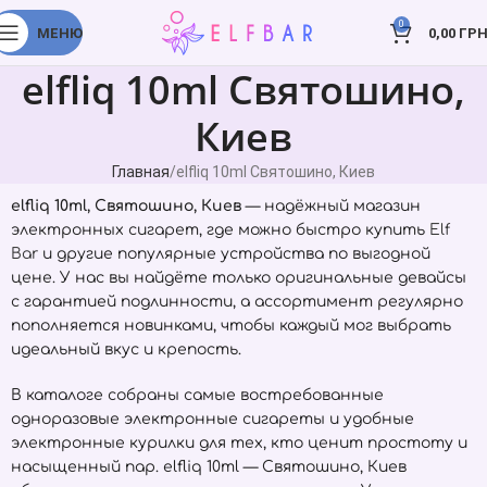
0
МЕНЮ
0,00
ГРН
elfliq 10ml Святошино,
Киев
Главная
elfliq 10ml Святошино, Киев
elfliq 10ml, Святошино, Киев
— надёжный магазин
электронных сигарет, где можно быстро купить
Elf
Bar
и другие популярные устройства по выгодной
цене. У нас вы найдёте только оригинальные девайсы
с гарантией подлинности, а ассортимент регулярно
пополняется новинками, чтобы каждый мог выбрать
идеальный вкус и крепость.
В каталоге собраны самые востребованные
одноразовые электронные сигареты и удобные
электронные курилки для тех, кто ценит простоту и
насыщенный пар. elfliq 10ml — Святошино, Киев