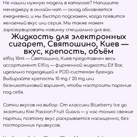
Не нашли нужную модель в каталоге? Напишите
менеджеру в онлайн-чат — склад обновляется
ежедневно, и мы быстро подскажем, когда появится
желаемый вкус или серия. Мы также можем
зарезервировать новинку специально для вас.
Жидкость для электронных
сигарет, Святошино, Киев —
вкус, крепость, объём
elfliq 10ml — Святошино, Киев представлен весь
ассортимент
Elfliq
— фирменной жидкости Elf Bar,
идеально подходящей к POD-системам бренда.
Выбирайте крепость 10 mg / 20 mg или
безникотиновый вариант, чтобы настроить парение
под себя.
Сотни вкусов на выбор. От классики Blueberry Ice до
экзотики Kiwi Passion Fruit Guava — у нас только свежие
партии, поэтому вкус раскрывается насыщенно, без
посторонних привкусов.