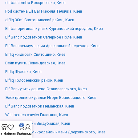
elf bar combo Воскресенка, Киев
Pod система Elf Bar Нижняя Теличка, Киев
elfliq 30ml Святошинский район, Киев
Elf bar оригинал купить Кургановский переулок, Киев
Elf Bar с подсветкой Сапёрное Поле, Киев
Elf Bar премиум серии Арсенальный переулок, Киев
Elfliq жидкости Святошино, Киев
Вейп купить Левандовская, Киев
Elfliq Шулявка, Киев
Elfliq Голосеевский район, Киев
Elf Bar купить дешево Станиславского, Киев
Электронные курилки Игоря Брановицкого, Киев
Elf Bar с подсветкой Неманская, Киев
Wild berries crawler Галаганы, Киев
Elf Bar в наличии Выдубицкая, Киев
0
elf bar ukraine Микрорайон имени Дзержинского, Киев
агазин
Избранное
Мой аккаунт
Заказ