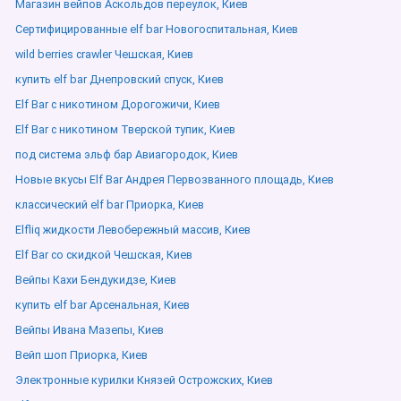
Магазин вейпов Аскольдов переулок, Киев
Сертифицированные elf bar Новогоспитальная, Киев
wild berries crawler Чешская, Киев
купить elf bar Днепровский спуск, Киев
Elf Bar с никотином Дорогожичи, Киев
Elf Bar с никотином Тверской тупик, Киев
под система эльф бар Авиагородок, Киев
Новые вкусы Elf Bar Андрея Первозванного площадь, Киев
классический elf bar Приорка, Киев
Elfliq жидкости Левобережный массив, Киев
Elf Bar со скидкой Чешская, Киев
Вейпы Кахи Бендукидзе, Киев
купить elf bar Арсенальная, Киев
Вейпы Ивана Мазепы, Киев
Вейп шоп Приорка, Киев
Электронные курилки Князей Острожских, Киев