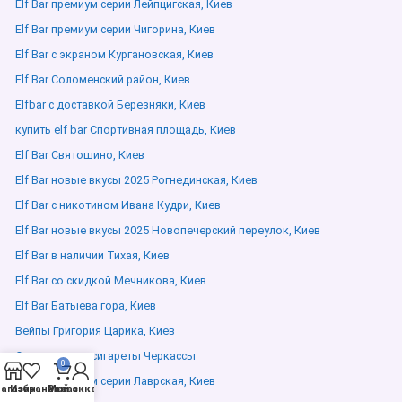
Elf Bar премиум серии Лейпцигская, Киев
Elf Bar премиум серии Чигорина, Киев
Elf Bar с экраном Кургановская, Киев
Elf Bar Соломенский район, Киев
Elfbar с доставкой Березняки, Киев
купить elf bar Спортивная площадь, Киев
Elf Bar Святошино, Киев
Elf Bar новые вкусы 2025 Рогнединская, Киев
Elf Bar с никотином Ивана Кудри, Киев
Elf Bar новые вкусы 2025 Новопечерский переулок, Киев
Elf Bar в наличии Тихая, Киев
Elf Bar со скидкой Мечникова, Киев
Elf Bar Батыева гора, Киев
Вейпы Григория Царика, Киев
Электронные сигареты Черкассы
0
Elf Bar премиум серии Лаврская, Киев
агазин
Избранное
Мой аккаунт
Заказ