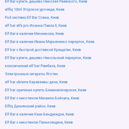
Elf Bar купить дешево Николая Раевского, Киев
elfliq 10ml Угорское урочище, Киев
Pod система Elf Bar Совки, Киев
elf bar elfx pro Иоанна Павла ІІ, Киев
Elf Bar в наличии Мечникова, Киев
Elf Bar в наличии Ивана Марьяненко переулок, Киев
Elf bar с быстрой доставкой Крещатик, Киев
Elf Bar купить дешево Никольский переулок, Киев
классический elf bar Рембаза, Киев
Электронные сигареты Яготин
elf bar ukraine Караваевы дачи, Киев
Elf bar оригинал купить Ближнепечерская, Киев
Elf Bar с никотином Михаила Бойчука, Киев
Elfliq Деснянский район, Киев
Elf Bar в наличии Кахи Бендукидзе, Киев
Elf Bar с никотином Паньковщина, Киев