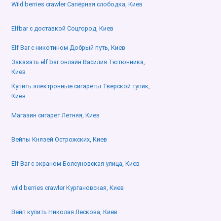
Wild berries crawler Сапёрная слободка, Киев
Elfbar с доставкой Соцгород, Киев
Elf Bar с никотином Добрый путь, Киев
Заказать elf bar онлайн Василия Тютюнника,
Киев
Купить электронные сигареты Тверской тупик,
Киев
Магазин сигарет Летняя, Киев
Вейпы Князей Острожских, Киев
Elf Bar с экраном Болсуновская улица, Киев
wild berries crawler Кургановская, Киев
Вейп купить Николая Лескова, Киев