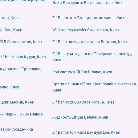
Эльф Бар купить Багринова гора, Киев
стово, Киев
Elf Bar оптом Болсуновская улица, Киев
 район, Киев
Wild berries crawler Соломенка, Киев
2025 Сорочинская, Киев
Elf Bar в наличии Николая Лескова, Киев
Elf Bar купить дешево Печерская площадь,
f bar Ивана Кудри, Киев
Киев
Вигуровщина-Троещина,
Pod система Elf Bar Беличи, Киев
Оригинальный elf bar Круглоуниверситетская,
авино, Киев
Киев
ицкий массив, Киев
Elf bar bc 20000 Забайковье, Киев
айн Марии Приймаченко,
Жидкость Elf Bar Беличи, Киев
ставкой Академика
Elf Bar оптом Кахи Бендукидзе, Киев