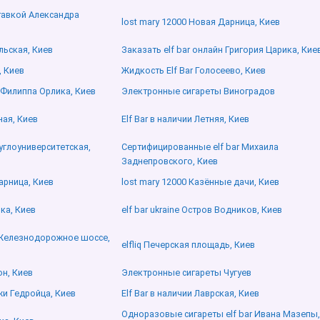
ставкой Александра
lost mary 12000 Новая Дарница, Киев
льская, Киев
Заказать elf bar онлайн Григория Царика, Кие
, Киев
Жидкость Elf Bar Голосеево, Киев
 Филиппа Орлика, Киев
Электронные сигареты Виноградов
йная, Киев
Elf Bar в наличии Летняя, Киев
углоуниверситетская,
Сертифицированные elf bar Михаила
Заднепровского, Киев
арница, Киев
lost mary 12000 Казённые дачи, Киев
ка, Киев
elf bar ukraine Остров Водников, Киев
м Железнодорожное шоссе,
elfliq Печерская площадь, Киев
он, Киев
Электронные сигареты Чугуев
жи Гедройца, Киев
Elf Bar в наличии Лаврская, Киев
Одноразовые сигареты elf bar Ивана Мазепы,