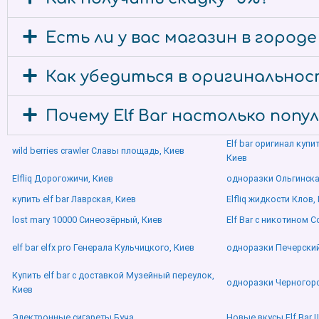
Есть ли у вас магазин в город
Как убедиться в оригинальност
Почему Elf Bar настолько попу
Elf bar оригинал куп
wild berries crawler Славы площадь, Киев
Киев
Elfliq Дорогожичи, Киев
одноразки Ольгинска
купить elf bar Лаврская, Киев
Elfliq жидкости Клов,
lost mary 10000 Синеозёрный, Киев
Elf Bar с никотином 
elf bar elfx pro Генерала Кульчицкого, Киев
одноразки Печерский
Купить elf bar с доставкой Музейный переулок,
одноразки Черногорс
Киев
Электронные сигареты Буча
Новые вкусы Elf Bar 