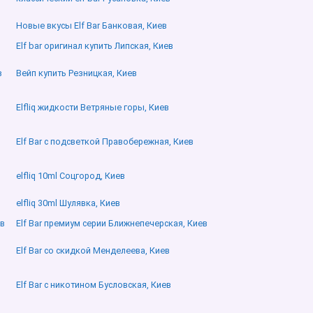
Новые вкусы Elf Bar Банковая, Киев
Elf bar оригинал купить Липская, Киев
в
Вейп купить Резницкая, Киев
в
Elfliq жидкости Ветряные горы, Киев
,
Elf Bar с подсветкой Правобережная, Киев
elfliq 10ml Соцгород, Киев
elfliq 30ml Шулявка, Киев
ев
Elf Bar премиум серии Ближнепечерская, Киев
Elf Bar со скидкой Менделеева, Киев
Elf Bar с никотином Бусловская, Киев