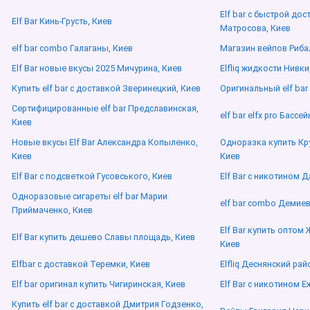
Elf bar с быстрой до
Elf Bar Кинь-Грусть, Киев
Матросова, Киев
elf bar combo Галаганы, Киев
Магазин вейпов Риба
Elf Bar новые вкусы 2025 Мичурина, Киев
Elfliq жидкости Нивки
Купить elf bar с доставкой Зверинецкий, Киев
Оригинальный elf bar
Сертифицированные elf bar Предславинская,
elf bar elfx pro Бассе
Киев
Новые вкусы Elf Bar Александра Копыленко,
Одноразка купить Кр
Киев
Киев
Elf Bar с подсветкой Гусовського, Киев
Elf Bar с никотином Д
Одноразовые сигареты elf bar Марии
elf bar combo Демиев
Приймаченко, Киев
Elf Bar купить опто
Elf Bar купить дешево Славы площадь, Киев
Киев
Elfbar с доставкой Теремки, Киев
Elfliq Деснянский рай
Elf bar оригинал купить Чигиринская, Киев
Elf Bar с никотином Е
Купить elf bar с доставкой Дмитрия Годзенко,