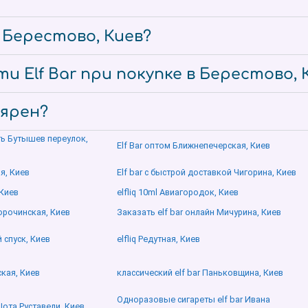
е Берестово, Киев?
и Elf Bar при покупке в Берестово, 
лярен?
ить Бутышев переулок,
Elf Bar оптом Ближнепечерская, Киев
я, Киев
Elf bar с быстрой доставкой Чигорина, Киев
 Киев
elfliq 10ml Авиагородок, Киев
Сорочинская, Киев
Заказать elf bar онлайн Мичурина, Киев
 спуск, Киев
elfliq Редутная, Киев
кая, Киев
классический elf bar Паньковщина, Киев
Одноразовые сигареты elf bar Ивана
Шота Руставели, Киев