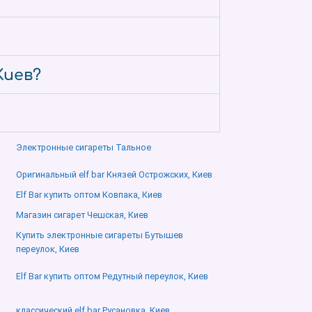
Киев?
Электронные сигареты Тальное
Оригинальный elf bar Князей Острожских, Киев
Elf Bar купить оптом Ковпака, Киев
Магазин сигарет Чешская, Киев
Купить электронные сигареты Бутышев
переулок, Киев
Elf Bar купить оптом Редутный переулок, Киев
классический elf bar Русановка, Киев