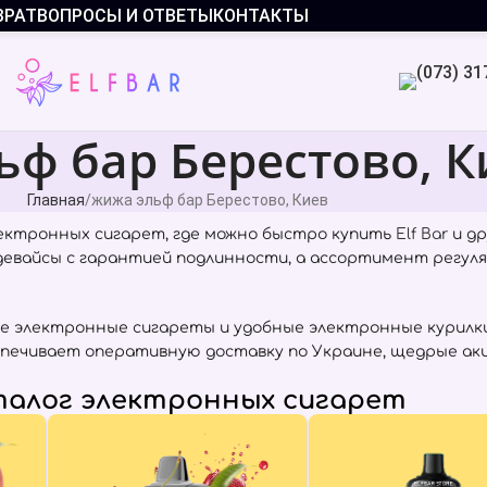
ВРАТ
ВОПРОСЫ И ОТВЕТЫ
КОНТАКТЫ
ьф бар Берестово, К
Главная
жижа эльф бар Берестово, Киев
ектронных сигарет, где можно быстро купить
Elf Bar
и др
 девайсы с гарантией подлинности, а ассортимент регул
е электронные сигареты и удобные электронные курилки
спечивает оперативную доставку по Украине, щедрые ак
алог электронных сигарет