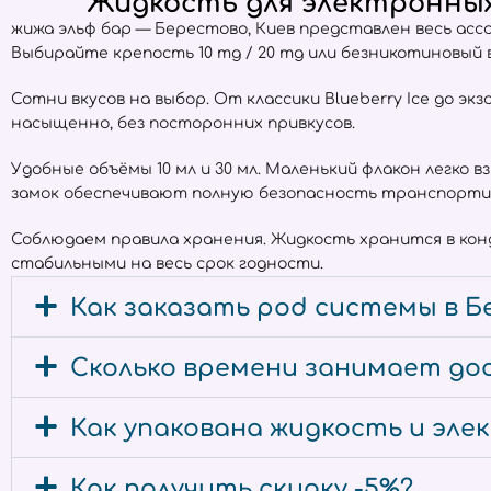
Жидкость для электронных 
жижа эльф бар — Берестово, Киев представлен весь а
Выбирайте крепость 10 mg / 20 mg или безникотиновый
Сотни вкусов на выбор. От классики Blueberry Ice до экз
насыщенно, без посторонних привкусов.
Удобные объёмы 10 мл и 30 мл. Маленький флакон легко 
замок обеспечивают полную безопасность транспорти
Соблюдаем правила хранения. Жидкость хранится в ко
стабильными на весь срок годности.
Как заказать pod системы в Б
Сколько времени занимает дос
Как упакована жидкость и эл
Как получить скидку -5%?