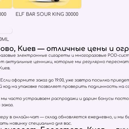
000
ELF BAR SOUR KING 30000
0ML
ово, Киев — отличные цены и ог
разовые электронные сигареты и многоразовые POD-сист
ют актуальные ценники, которые мы регулярно пересма
Киев.
сли оформите заказ до 19:00, уже завтра посылка приеде
ый код на упаковке позволяет проверить подлинность на 
 мы часто устраиваем распродажи и дарим бонусы пост
заказ.
ру в онлайн-чат — склад обновляется ежедневно, и мы б
ать новинку специально для вас.