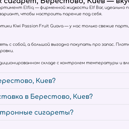
сигарет, Берестово, Киев — вкус
ссортимент
Elfliq
— фирменной жидкости Elf Bar, идеально 
 вариант, чтобы настроить парение под себя.
отики Kiwi Passion Fruit Guava — у нас только свежие пар
взять с собой, а большой выгодно покупать про запас. Пл
ровки.
ндиционированном складе с контролем температуры и вла
ерестово, Киев?
тавка в Берестово, Киев?
ектронные сигареты?