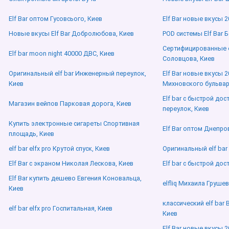
Elf Bar оптом Гусовсього, Киев
Elf Bar новые вкусы 
Новые вкусы Elf Bar Добролюбова, Киев
POD системы Elf Bar 
Сертифицированные e
Elf bar moon night 40000 ДВС, Киев
Соловцова, Киев
Оригинальный elf bar Инженерный переулок,
Elf Bar новые вкусы 
Киев
Михновского бульвар 
Elf bar с быстрой до
Магазин вейпов Парковая дорога, Киев
переулок, Киев
Купить электронные сигареты Спортивная
Elf Bar оптом Днепро
площадь, Киев
elf bar elfx pro Крутой спуск, Киев
Оригинальный elf bar
Elf Bar с экраном Николая Лескова, Киев
Elf bar с быстрой до
Elf Bar купить дешево Евгения Коновальца,
elfliq Михаила Груше
Киев
классический elf bar
elf bar elfx pro Госпитальная, Киев
Киев
Elf Bar новые вкусы 