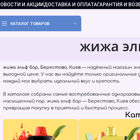
ОВОСТИ И АКЦИИ
ДОСТАВКА И ОПЛАТА
ГАРАНТИЯ И ВОЗ
КАТАЛОГ ТОВАРОВ
жижа эл
жижа эльф бар, Берестово, Киев
— надёжный магазин эл
выгодной цене. У нас вы найдёте только оригинальные
каждый мог выбрать идеальный вкус и крепость.
В каталоге собраны самые востребованные одноразовы
насыщенный пар. жижа эльф бар — Берестово, Киев обе
превращая покупку в приятный и быстрый процесс.
Кат