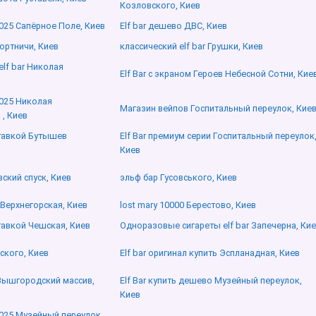
Козловского, Киев
2025 Сапёрное Поле, Киев
Elf bar дешево ДВС, Киев
Бортничи, Киев
классический elf bar Грушки, Киев
lf bar Николая
Elf Bar с экраном Героев Небесной Сотни, Кие
2025 Николая
Магазин вейпов Госпитальный переулок, Кие
, Киев
ставкой Бутышев
Elf Bar премиум серии Госпитальный переулок
Киев
вский спуск, Киев
эльф бар Гусовського, Киев
 Верхнегорская, Киев
lost mary 10000 Берестово, Киев
ставкой Чешская, Киев
Одноразовые сигареты elf bar Запечерна, Ки
вского, Киев
Elf bar оригинал купить Эспланадная, Киев
 Вышгородский массив,
Elf Bar купить дешево Музейный переулок,
Киев
2025 Музейный переулок,