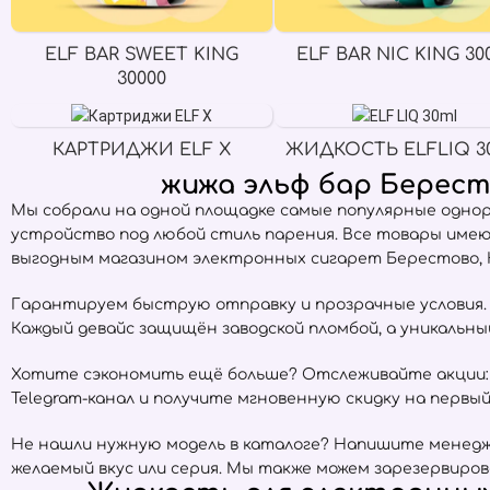
ELF BAR SWEET KING
ELF BAR NIC KING 30
30000
КАРТРИДЖИ ELF X
ЖИДКОСТЬ ELFLIQ 3
жижа эльф бар Берест
Мы собрали на одной площадке самые популярные одно
устройство под любой стиль парения. Все товары име
выгодным магазином электронных сигарет Берестово, 
Гарантируем быструю отправку и прозрачные условия. Е
Каждый девайс защищён заводской пломбой, а уникальн
Хотите сэкономить ещё больше? Отслеживайте акции:
Telegram-канал и получите мгновенную скидку на первый 
Не нашли нужную модель в каталоге? Напишите менедже
желаемый вкус или серия. Мы также можем зарезервиров