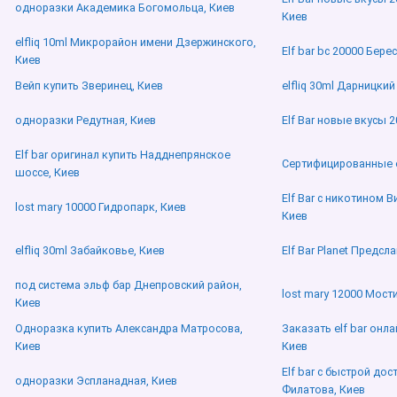
одноразки Академика Богомольца, Киев
Киев
elfliq 10ml Микрорайон имени Дзержинского,
Elf bar bc 20000 Бере
Киев
Вейп купить Зверинец, Киев
elfliq 30ml Дарницкий
одноразки Редутная, Киев
Elf Bar новые вкусы 
Elf bar оригинал купить Надднепрянское
Сертифицированные el
шоссе, Киев
Elf Bar с никотином 
lost mary 10000 Гидропарк, Киев
Киев
elfliq 30ml Забайковье, Киев
Elf Bar Planet Предсл
под система эльф бар Днепровский район,
lost mary 12000 Мост
Киев
Одноразка купить Александра Матросова,
Заказать elf bar онл
Киев
Киев
Elf bar с быстрой до
одноразки Эспланадная, Киев
Филатова, Киев