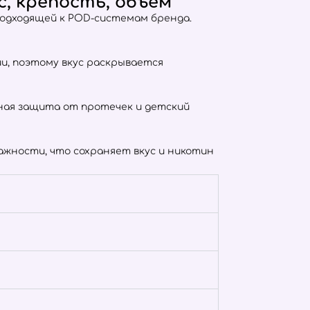
, крепость, объём
подходящей к POD-системам бренда.
тии, поэтому вкус раскрывается
отная защита от протечек и детский
жности, что сохраняет вкус и никотин